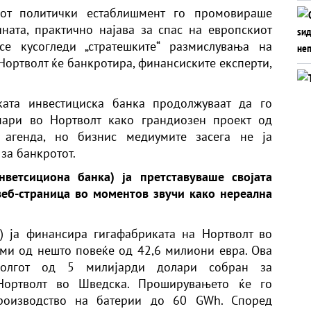
иот политички естаблишмент го промовираше
ната, практично најава за спас на европскиот
се кусогледи „стратешките“ размислувања на
Нортволт ќе банкротира, финансиските експерти,
ката инвестициска банка продолжуваат да го
пари во Нортволт како грандиозен проект од
 агенда, но бизнис медиумите засега не ја
за банкротот.
ветсициона банка) ја претставуваше својата
веб-страница во моментов звучи како нереална
) ја финансира гигафабриката на Нортволт во
еми од нешто повеќе од 42,6 милиони евра. Ова
олгот од 5 милијарди долари собран за
Нортволт во Шведска. Проширувањето ќе го
производство на батерии до 60 GWh. Според