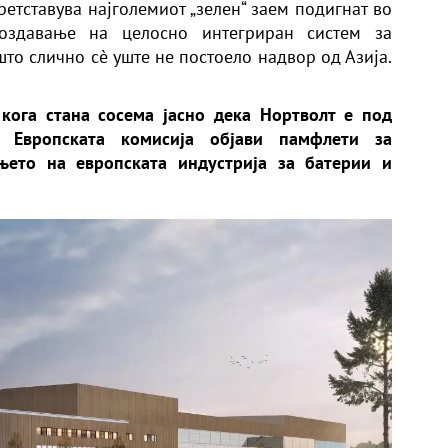
етставува најголемиот „зелен“ заем подигнат во
здавање на целосно интегриран систем за
то слично сè уште не постоело надвор од Азија.
кога стана сосема јасно дека Нортволт е под
, Европската комисија објави памфлети за
њето на европската индустрија за батерии и