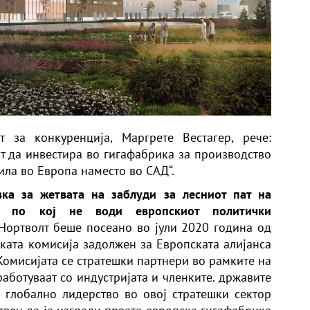
 за конкуренција, Маргрете Вестагер, рече:
 да инвестира во гигафабрика за производство
ила во Европа наместо во САД“.
ка за жетвата на заблуди за лесниот пат на
ја, по кој не води европскиот политички
 Нортволт беше посеано во јули 2020 година од
ската комисија задолжен за Европската алијанса
Комисијата се стратешки партнери во рамките на
работуваат со индустријата и членките. државите
н глобално лидерство во овој стратешки сектор