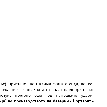
е) пристапот кон климатската агенда, во кој
дека тие се оние кои го знаат најдобриот пат
тотуку претрпе еден од најтешките удари;
ја“ во производството на батерии - Нортволт -