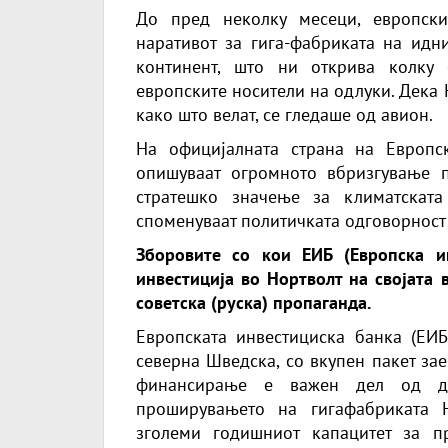
До пред неколку месеци, европск
наративот за гига-фабриката на идни
континент, што ни открива колку 
европските носители на одлуки. Дека 
како што велат, се гледаше од авион.
На официјалната страна на Европс
опишуваат огромното вбризгување 
стратешко значење за климатската
споменуваат политичката одговорност 
Зборовите со кои ЕИБ (Европска ин
инвестиција во Нортволт на својата 
советска (руска) пропаганда.
Европската инвестициска банка (ЕИБ
северна Шведска, со вкупен пакет за
финансирање е важен дел од д
проширувањето на гигафабриката 
зголеми годишниот капацитет за 