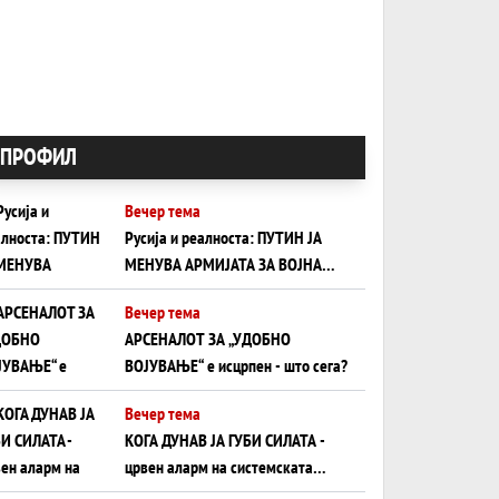
ПРОФИЛ
Вечер тема
Русија и реалноста: ПУТИН ЈА
МЕНУВА АРМИЈАТА ЗА ВОЈНА
ШТО ОСТАНУВА БЕЗ ФРОНТ
Вечер тема
АРСЕНАЛОТ ЗА „УДОБНО
ВОЈУВАЊЕ“ е исцрпен - што сега?
Вечер тема
КОГА ДУНАВ ЈА ГУБИ СИЛАТА -
црвен аларм на системската
плоча од јужна Германија до