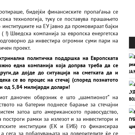
ротираше, бидејќи финансиските пропаѓања се
ока технологија, туку се поставува прашањето
 институциите на ЕУ јавно да промовираат бајки
 ( !) Шведска компанија за европска енергетска
еодговорно да инвестира огромни суми пари на
ичен проект.
ктринална политичка поддршка на Европската
ожно една компанија која допрва треба да се
руги,да дојде до ситуација на сметката да и
ека се во процес на стечај (според познатото
ви од 5,84 милијарди долари!
киот даночен обврзник е што „шампионот“ на
ството на батерии поднесе барање за стечајни
истем затоа што американското правосудство,
 построги рамки за излезот и за инвеститори и
опските институции (ЕК и ЕИБ) го финансираа
 а сега за побарувањата на доверителите ќе се