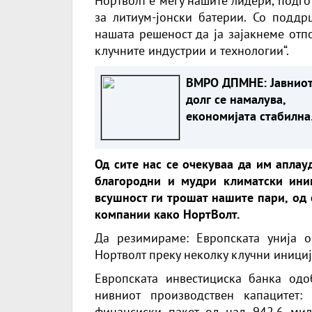
Нортволт е меѓу нашите лидери, подго
за литиум-јонски батерии. Со поддр
нашата решеност да ја зајакнеме отп
клучните индустрии и технологии“.
ВМРО ДПМНЕ: Јавнио
долг се намалува,
економијата стабилна
како резултат на
фискалната дисципли
Од сите нас се очекуваа да им аплау
домаќинско управува
благородни и мудри климатски иниц
всушност ги трошат нашите пари, од
компании како НортВолт.
Да резимираме: Европската унија 
Нортволт преку неколку клучни инициј
Европската инвестициска банка одо
нивниот производствен капацитет
финансиски пакет од над 942,6 ми