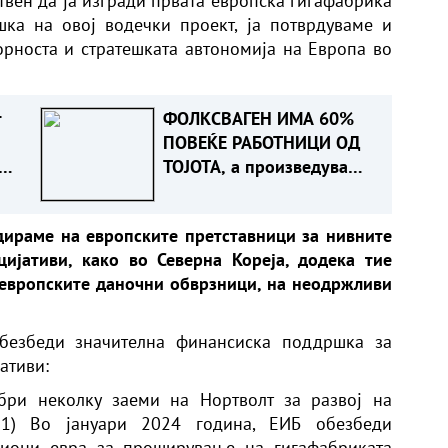
твен да ја изгради првата европска гигафабрика
шка на овој водечки проект, ја потврдуваме и
орноста и стратешката автономија на Европа во
т
ФОЛКСВАГЕН ИМА 60%
ПОВЕЌЕ РАБОТНИЦИ ОД
ТОЈОТА, а произведува
помалку автомобили.
на и
Зошто?
дираме на европските претставници за нивните
ње
ијативи, како во Северна Кореја, додека тие
 европските даночни обврзници, на неодржливи
обезбеди значителна финансиска поддршка за
ативи:
бри неколку заеми на Нортволт за развој на
: 1) Во јануари 2024 година, ЕИБ обезбеди
лиони евра за проширување на гигафабриката