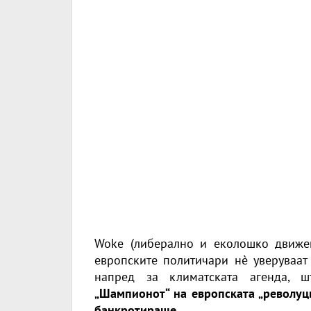
Woke (либерално и еколошко движењ
европските политичари нè уверуваат 
напред за климатската агенда, ш
„Шампионот“ на европската „револуци
банкротираше.