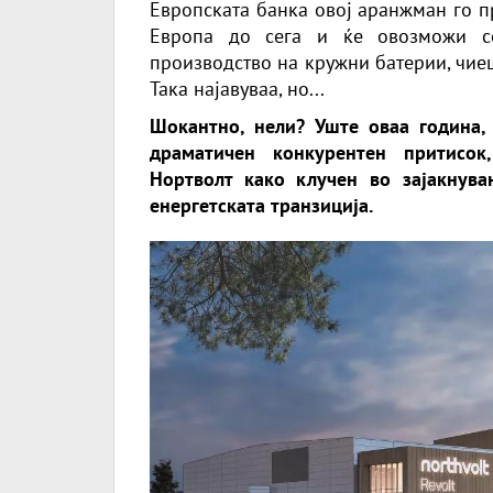
Европската банка овој аранжман го пр
Европа до сега и ќе овозможи со
производство на кружни батерии, чиеш
Така најавуваа, но...
Шокантно, нели? Уште оваа година, 
драматичен конкурентен притисок
Нортволт како клучен во зајакнува
енергетската транзиција.