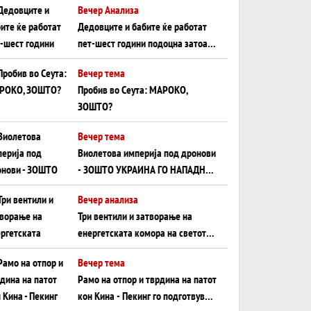
Вечер Анализа
Црното Море...
Дедовците и бабите ќе работат
пет-шест години подоцна затоа
што НЕМААТ ВНУЦИ ДА ГИ
Вечер тема
ЗАМЕНАТ
Пробив во Сеута: МАРОКО,
ЗОШТО?
Вечер тема
Виолетова империја под дронови
- ЗОШТО УКРАИНА ГО НАПАДНА
РУСКИОТ WILDBERRIES
Вечер анализа
Три вентили и затворање на
енергетската комора на светот:
Нападот во Суец најавува
Вечер тема
глобален енергетски инфаркт?
Рамо на отпор и тврдина на патот
кон Кина - Пекинг го подготвува