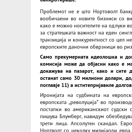
Проблемот не е што Нортоволт банк
вообичаени во новите бизниси со вис
како е можно носителите на одлуки во
за стратешката важност на еден сингл
транзиција и конкурентност со цел н
европските даночни обврзници во риз
Само прекумерната идеолошка и до
комисија може да објасни како е м
докажува на пазарот, како и сите д
останат само 30 милиони долари, дод
поглавје 11) а иститепријавиле долго
Иронијата на судбината на европс
европската „револуција“ во производ
постапки во американскиот судски с
пишува Блумберг, навидум обезбедува
трети лица. Апсолутен скандал. Евр
Нортволт со неколку милијарди евра,