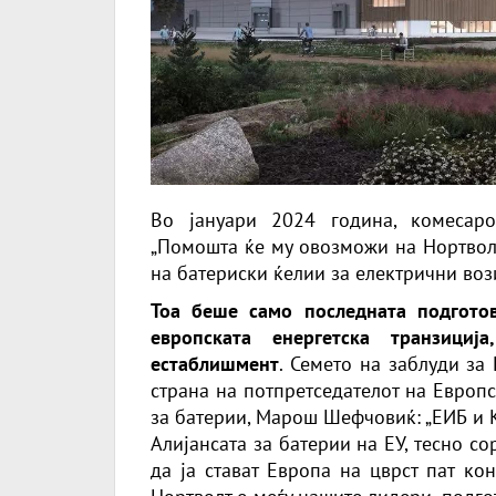
Во јануари 2024 година, комесарот
„Помошта ќе му овозможи на Нортволт
на батериски ќелии за електрични воз
Тоа беше само последната подготов
европската енергетска транзици
естаблишмент
. Семето на заблуди за
страна на потпретседателот на Европ
за батерии, Марош Шефчовиќ: „ЕИБ и 
Алијансата за батерии на ЕУ, тесно со
да ја стават Европа на цврст пат ко