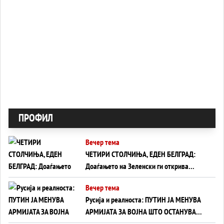
ПРОФИЛ
Вечер тема
ЧЕТИРИ СТОЛЧИЊА, ЕДЕН БЕЛГРАД:
Доаѓањето на Зеленски ги открива
тајните на политиката на балансирање
Вечер тема
на Вучиќ
Русија и реалноста: ПУТИН ЈА МЕНУВА
АРМИЈАТА ЗА ВОЈНА ШТО ОСТАНУВА
БЕЗ ФРОНТ