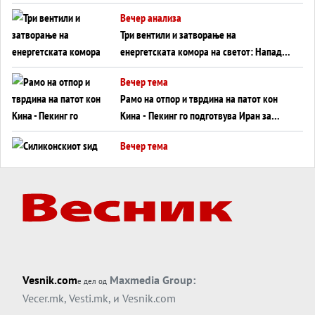
WILDBERRIES
Вечер анализа
Три вентили и затворање на
енергетската комора на светот: Нападот
во Суец најавува глобален енергетски
Вечер тема
инфаркт?
Рамо на отпор и тврдина на патот кон
Кина - Пекинг го подготвува Иран за
американска копнена инвазија
Вечер тема
Силиконскиот ѕид веќе не е непробоен,
Кина го напаѓа последниот голем
монопол на Западот?
Вечер тема
Трамп тврди дека повторно „разговара“
со Иран - ваквите моменти се поопасни
од отворените закани
Вечер тема
Vesnik.com
Maxmedia Group:
е дел од
ДЛАБОКО УДОЛУ: Сметководствените
Vecer.mk
,
Vesti.mk
, и
Vesnik.com
трикови што го соборија ЕНРОН ги