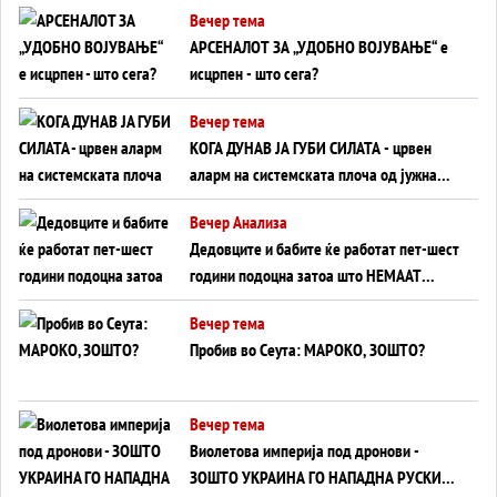
Вечер тема
АРСЕНАЛОТ ЗА „УДОБНО ВОЈУВАЊЕ“ е
исцрпен - што сега?
Вечер тема
КОГА ДУНАВ ЈА ГУБИ СИЛАТА - црвен
аларм на системската плоча од јужна
Германија до Црното Море...
Вечер Анализа
Дедовците и бабите ќе работат пет-шест
години подоцна затоа што НЕМААТ
ВНУЦИ ДА ГИ ЗАМЕНАТ
Вечер тема
Пробив во Сеута: МАРОКО, ЗОШТО?
Вечер тема
Виолетова империја под дронови -
ЗОШТО УКРАИНА ГО НАПАДНА РУСКИОТ