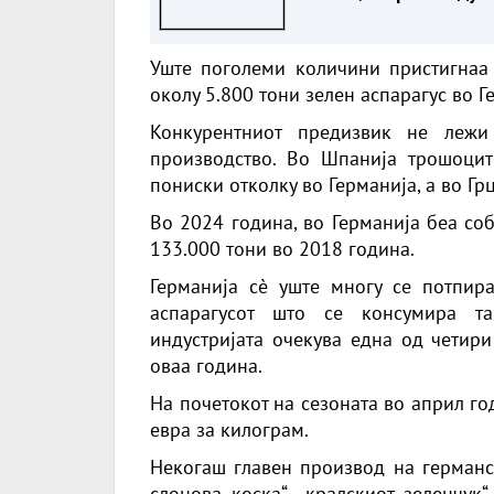
помалку автомобили.
Зошто?
Уште поголеми количини пристигнаа 
околу 5.800 тони зелен аспарагус во Ге
Конкурентниот предизвик не лежи
производство. Во Шпанија трошоцит
пониски отколку во Германија, а во Г
Во 2024 година, во Германија беа со
133.000 тони во 2018 година.
Германија сè уште многу се потпир
аспарагусот што се консумира т
индустријата очекува една од четири
оваа година.
На почетокот на сезоната во април го
евра за килограм.
Некогаш главен производ на германск
слонова коска“, „кралскиот зеленчук