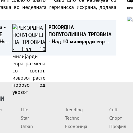
тавка во неделната германска исхрана, додава
и -
РЕКОРДНА
Е
ПОЛУГОДИШНА ТРГОВИЈА
АЊЕ
- Над 10 милијарди евра
размена со светот,
извозот расте побрзо од
а
увозот
ИИ
а
Life
Trending
Cult
Star
Techno
Спорт
Urban
Економија
Профил