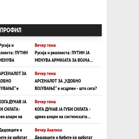
ПРОФИЛ
Вечер тема
Русија и реалноста: ПУТИН ЈА
МЕНУВА АРМИЈАТА ЗА ВОЈНА
ШТО ОСТАНУВА БЕЗ ФРОНТ
Вечер тема
АРСЕНАЛОТ ЗА „УДОБНО
ВОЈУВАЊЕ“ е исцрпен - што сега?
Вечер тема
КОГА ДУНАВ ЈА ГУБИ СИЛАТА -
црвен аларм на системската
плоча од јужна Германија до
Вечер Анализа
Црното Море...
Дедовците и бабите ќе работат