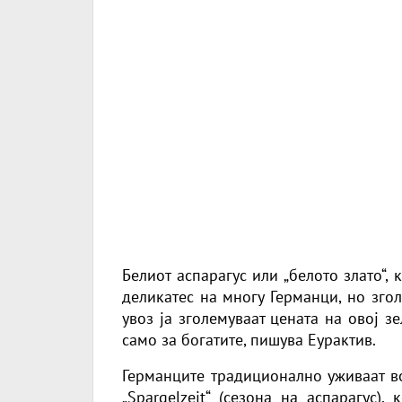
Белиот аспарагус или „белото злато“,
деликатес на многу Германци, но зго
увоз ја зголемуваат цената на овој з
само за богатите, пишува Еурактив.
Германците традиционално уживаат во
„Spargelzeit“ (сезона на аспарагус)