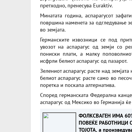
претходно, пренесува Euraktiv.
Минатата година, аспарагусот зафат
површина наменета за одгледување зе
во земјата.
Германските извозници се под прит
увозот на аспарагус од земји со р
пониски плати, а малку поповолнио
исфрли белиот аспарагус од пазарот.
Зелениот аспарагус расте над земјата
белиот аспарагус расте само во песоч
поретка и поскапа алтернатива.
Според германската Федерална канцел
аспарагус од Мексико во Германија ќе
ФОЛКСВАГЕН ИМА 60
ПОВЕЌЕ РАБОТНИЦИ 
ТОЈОТА, а произведув