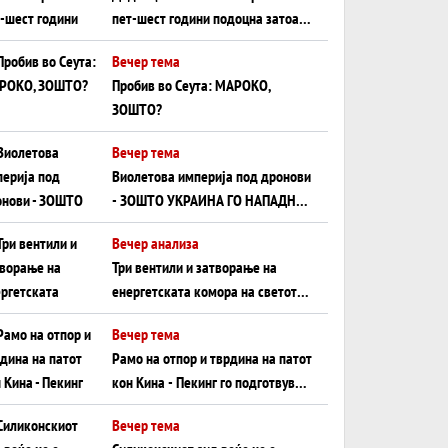
пет-шест години подоцна затоа
што НЕМААТ ВНУЦИ ДА ГИ
Вечер тема
ЗАМЕНАТ
Пробив во Сеута: МАРОКО,
ЗОШТО?
Вечер тема
Виолетова империја под дронови
- ЗОШТО УКРАИНА ГО НАПАДНА
РУСКИОТ WILDBERRIES
Вечер анализа
Три вентили и затворање на
енергетската комора на светот:
Нападот во Суец најавува
Вечер тема
глобален енергетски инфаркт?
Рамо на отпор и тврдина на патот
кон Кина - Пекинг го подготвува
Иран за американска копнена
Вечер тема
инвазија