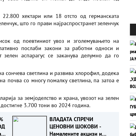
и 22.800 хектари или 18 отсто од германската
ленчук, што го прави најраспространет зеленчук
исок од поевтиниот увоз и зголемувањето на
елативно послаби закони за работни односи и
т зелен аспарагус се заканува делумно да го
 на сончева светлина и развива хлорофил, додека
на почва со многу помалку светлина, па затоа е
арија за земјоделство и храна, увозот на зелен
 достигне 3.700 тони во 2024 година.
%
ВЛАДАТА СПРЕЧИ
ОД
ЦЕНОВНИ ШОКОВИ -
а
Намалените акцизи и