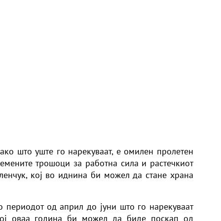
 како што уште го нарекуваат, е омилен пролетен
лемените трошоци за работна сила и растечкиот
еленчук, кој во иднина би можел да стане храна
 периодот од април до јуни што го нарекуваат
, кој оваа година би можел да биде поскап од