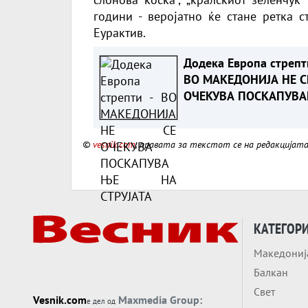
години - веројатно ќе стане ретка с
Еурактив.
Додека Европа стрепт
ВО МАКЕДОНИЈА НЕ С
ОЧЕКУВА ПОСКАПУВ
НА СТРУЈАТА
©
vesnik.com
, правата за текстот се на редакцијат
КАТЕГОР
Македониј
Балкан
Свет
Vesnik.com
Maxmedia Group:
е дел од