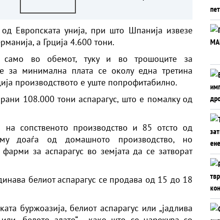
ДДВ го сочуваа
стандардот на граѓаните
од Европската унија, при што Шпанија извезе
рманија, а Грција 4.600 тони.
 само во обемот, туку и во трошоците за
е за минимална плата се околу една третина
рција производството е уште попрофитабилно.
брани 108.000 тони аспарагус, што е помалку од
а на сопственото производство и 85 отсто од
аму доаѓа од домашното производство, но
 фарми за аспарагус во земјата да се затворат
динава белиот аспарагус се продава од 15 до 18
ата буржоазија, белиот аспарагус или „јадлива
“ или „белото злато“ - како што се нарекува со