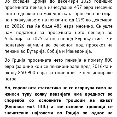
Во соседна Србија до декември 2025 годишно
просечната пензија изнесуваше 437 евра месечно
што е еднакво на македонската просечна пензија,
по покачувањето на пензиите од 12% во декември
во 20026 таа ќе биде 485 евра месечно. Се уште
нам податоци за просечната нето пензија во
Албанија за 2025-та но, според Еуроњуз тие се и
понатаму најмали во регионот, под просекот на
пензии во Бугарија, Србија и Македонија.
Во Грција просечната нето пензија е помеѓу 800
евра (за оние кои се пензионирале пред 2016-та и
околу 850-900 евра за оние кои се пензионирале
потоа.
Но, европската статистика не се осврнува само на
износи туку колку пензијата има вредност во
споредба со основните трошоци на живот
(Куповна моќ ППС) а тие основни трошоци се
значително најголеми во Грција во однос на