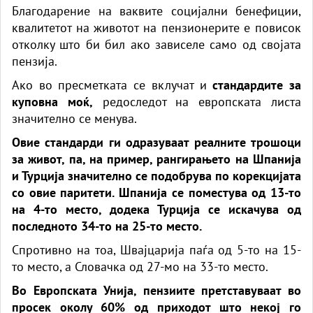
Благодарение на ваквите социјални бенефиции,
квалитетот на животот на пензионерите е повисок
отколку што би бил ако зависеле само од својата
пензија.
Ако во пресметката се вклучат и
стандардите за
куповна моќ,
редоследот на европската листа
значително се менува.
Овие стандарди ги одразуваат реалните трошоци
за живот, па, на пример, рангирањето на Шпанија
и Турција значително се подобрува по корекцијата
со овие паритети. Шпанија се поместува од 13-то
на 4-то место, додека Турција се искачува од
последното 34-то на 25-то место.
Спротивно на тоа, Швајцарија паѓа од 5-то на 15-
то место, а Словачка од 27-мо на 33-то место.
Во Европската Унија, пензиите претставуваат во
просек околу 60% од приходот што некој го