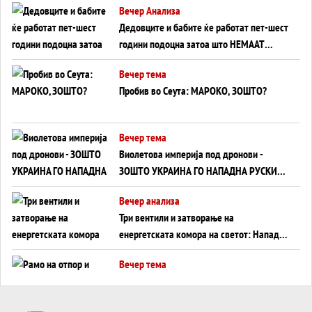
Вечер Анализа
Дедовците и бабите ќе работат пет-шест
години подоцна затоа што НЕМААТ
ВНУЦИ ДА ГИ ЗАМЕНАТ
Вечер тема
Пробив во Сеута: МАРОКО, ЗОШТО?
Вечер тема
Виолетова империја под дронови -
ЗОШТО УКРАИНА ГО НАПАДНА РУСКИОТ
WILDBERRIES
Вечер анализа
Три вентили и затворање на
енергетската комора на светот: Нападот
во Суец најавува глобален енергетски
Вечер тема
инфаркт?
Рамо на отпор и тврдина на патот кон
Кина - Пекинг го подготвува Иран за