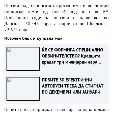
Пензии над европскиот просек има и во четири
нордиски земји, од кои Исланд не е во ЕУ.
Просечната годишна пензија е највисока во
Данска - 30.543 евра, а најниска во Шведска -
22.674 евра.
Источен блок и куповна моќ
ЌЕ СЕ ФОРМИРА СПЕЦИЈАЛНО
ОБВИНИТЕЛСТВО? Крадците
крадат три милијарди евра
годишно во германските
маркети
ПРВИТЕ 30 ЕЛЕКТРИЧНИ
АВТОБУСИ ТРЕБА ДА СТИГНАТ
ВО ДЕКЕМВРИ ИЛИ ЈАНУАРИ
Парите што се примаат за пензија во една држава