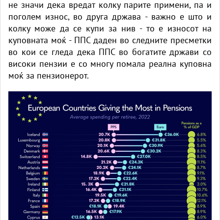
не значи дека вредат колку парите примени, па и
поголем износ, во друга држава - важно е што и
колку може да се купи за нив - то е износот на
куповната моќ - ППС даден во следните пресметки
во кои се гледа дека ППС во богатите држави со
високи пензии е со многу помала реална куповна
моќ за пензионерот.