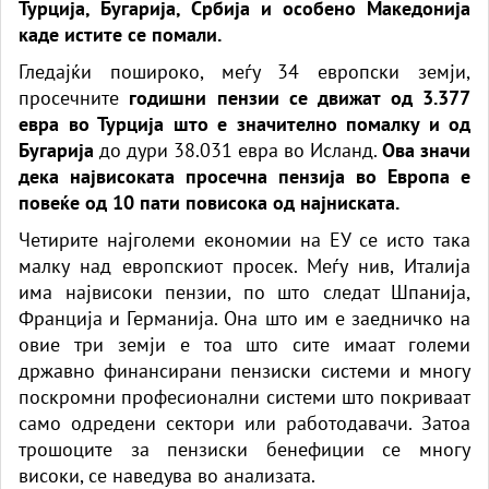
Турција, Бугарија, Србија и особено Македонија
каде истите се помали.
Гледајќи пошироко, меѓу 34 европски земји,
просечните
годишни пензии се движат од 3.377
евра во Турција што е значително помалку и од
Бугарија
до дури 38.031 евра во Исланд.
Ова значи
дека највисоката просечна пензија во Европа е
повеќе од 10 пати повисока од најниската.
Четирите најголеми економии на ЕУ се исто така
малку над европскиот просек. Меѓу нив, Италија
има највисоки пензии, по што следат Шпанија,
Франција и Германија. Она што им е заедничко на
овие три земји е тоа што сите имаат големи
државно финансирани пензиски системи и многу
поскромни професионални системи што покриваат
само одредени сектори или работодавачи. Затоа
трошоците за пензиски бенефиции се многу
високи, се наведува во анализата.