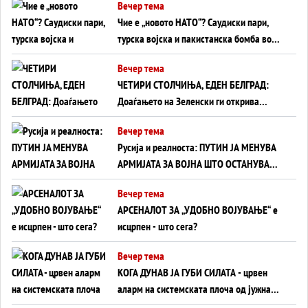
Вечер тема
Чие е „новото НАТО“? Саудиски пари,
турска војска и пакистанска бомба во
служба на Америка - или ќе стане
Вечер тема
сувишна?
ЧЕТИРИ СТОЛЧИЊА, ЕДЕН БЕЛГРАД:
Доаѓањето на Зеленски ги открива
тајните на политиката на балансирање
Вечер тема
на Вучиќ
Русија и реалноста: ПУТИН ЈА МЕНУВА
АРМИЈАТА ЗА ВОЈНА ШТО ОСТАНУВА
БЕЗ ФРОНТ
Вечер тема
АРСЕНАЛОТ ЗА „УДОБНО ВОЈУВАЊЕ“ е
исцрпен - што сега?
Вечер тема
КОГА ДУНАВ ЈА ГУБИ СИЛАТА - црвен
аларм на системската плоча од јужна
Германија до Црното Море...