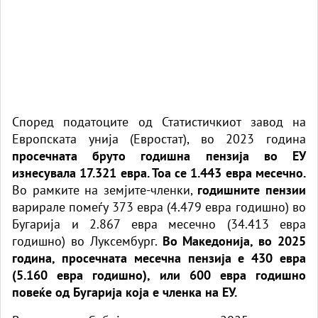
Според податоците од Статистичкиот завод на
Европската унија (Евростат), во 2023 година
просечната бруто годишна пензија во ЕУ
изнесувала 17.321 евра. Тоа се 1.443 евра месечно.
Во рамките на земјите-членки,
годишните пензии
варирале помеѓу 373 евра (4.479 евра годишно) во
Бугарија и 2.867 евра месечно (34.413 евра
годишно) во Луксембург.
Во Македонија, во 2025
година, просечната месечна пензија е 430 евра
(5.160 евра годишно), или 600 евра годишно
повеќе од Бугарија која е членка на ЕУ.