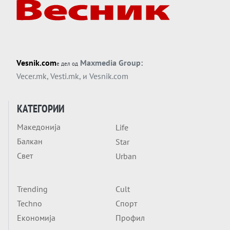
американска копнена инвазија
Вечер тема
Силиконскиот ѕид веќе не е непробоен,
Кина го напаѓа последниот голем
монопол на Западот?
Вечер тема
Vesnik.com
Maxmedia Group:
е дел од
Трамп тврди дека повторно „разговара“
Vecer.mk
,
Vesti.mk
, и
Vesnik.com
со Иран - ваквите моменти се поопасни
од отворените закани
Вечер тема
КАТЕГОРИИ
ДЛАБОКО УДОЛУ: Сметководствените
Македонија
Life
трикови што го соборија ЕНРОН ги
Балкан
применуваат гигантите за ВИ
Star
Вечер тема
Свет
Urban
АТОМСКО ДОМИНО НА БЛИСКИОТ
ИСТОК
Trending
Cult
Вечер тема
Techno
Спорт
ОД ШАХЕД ДО СВЕТСКА ВОЈНА?
Економија
Профил
Обвинувањето кон Русија го поврзува