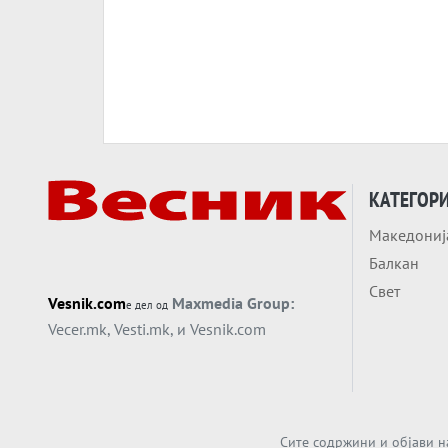
КАТЕГОР
Македониј
Балкан
Свет
Vesnik.com
Maxmedia Group:
е дел од
Vecer.mk
,
Vesti.mk
, и
Vesnik.com
Сите содржини и објави н