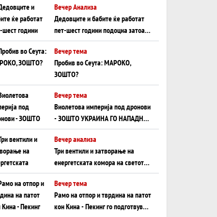
Вечер Анализа
Црното Море...
Дедовците и бабите ќе работат
пет-шест години подоцна затоа
што НЕМААТ ВНУЦИ ДА ГИ
Вечер тема
ЗАМЕНАТ
Пробив во Сеута: МАРОКО,
ЗОШТО?
Вечер тема
Виолетова империја под дронови
- ЗОШТО УКРАИНА ГО НАПАДНА
РУСКИОТ WILDBERRIES
Вечер анализа
Три вентили и затворање на
енергетската комора на светот:
Нападот во Суец најавува
Вечер тема
глобален енергетски инфаркт?
Рамо на отпор и тврдина на патот
кон Кина - Пекинг го подготвува