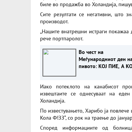
биле во продажба во Холандија, пишув
Сите резултати се негативни, што з
производот.
„Нашите внатрешни истраги покажаа д
рече портпаролот.
Во чест на
Меѓународниот ден н
пивото: КОЈ ПИЕ, А КО
ИЗВЕЗУВА НАЈМНОГУ
ПИВО ВО ЕВРОПСКАТ
Иако потеклото на канабисот про
УНИЈА?
извештаите се однесуваат на еде
Холандија.
По известувањето, Харибо ја повлече 
Кола Ф!ЗЗ“, со рок на траење до јануа
Според информациите од болница