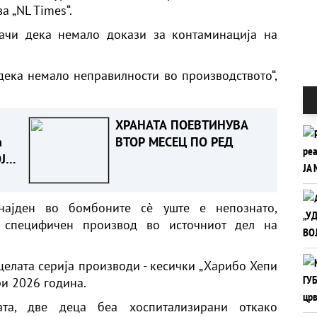
а „
NL Times“.
начи дека немало докази за контаминација на
ека немало неправилности во производството“,
ХРАНАТА ПОЕВТИНУВА
а
ВТОР МЕСЕЦ ПО РЕД
Ј
А
најден во бомбоните сè уште е непознато,
н специфичен производ во источниот дел на
целата серија производи - кесички „Харибо Хепи
ри 2026 година.
та, две деца беа хоспитализирани откако