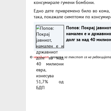
консумирале гумени бомбони.
Едно дете привремено било во кома, 
така, покажале симптоми по консумир
Попов: Покрај јавниот,
намален е и државнио
долг за над 40 милио
евра, изнесува 51,7%
БДП
©
vesnik.com
, правата за текстот се на редакцијат