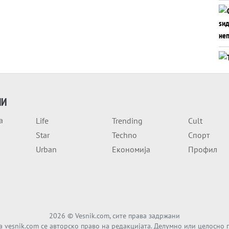
ИИ
а
Life
Trending
Cult
Star
Techno
Спорт
Urban
Економија
Профил
2026
© Vesnik.com, сите права задржани
а vesnik.com се авторско право на редакцијата. Делумно или целосно 