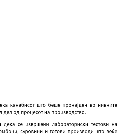
дека канабисот што беше пронајден во нивните
л дел од процесот на производство.
и дека се извршени лабораториски тестови на
омбони, суровини и готови производи што веќе