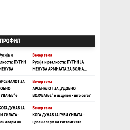
ПРОФИЛ
Вечер тема
Русија и реалноста: ПУТИН ЈА
МЕНУВА АРМИЈАТА ЗА ВОЈНА
ШТО ОСТАНУВА БЕЗ ФРОНТ
Вечер тема
АРСЕНАЛОТ ЗА „УДОБНО
ВОЈУВАЊЕ“ е исцрпен - што сега?
Вечер тема
КОГА ДУНАВ ЈА ГУБИ СИЛАТА -
црвен аларм на системската
плоча од јужна Германија до