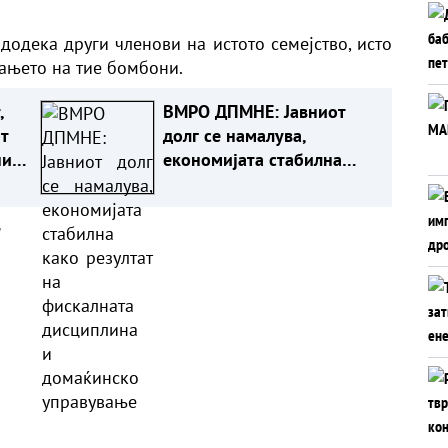
додека други членови на истото семејство, исто
ањето на тие бомбони.
ВМРО ДПМНЕ: Јавниот
т
долг се намалува,
ни
економијата стабилна
 од
како резултат на
фискалната дисциплина и
а
домаќинско управување