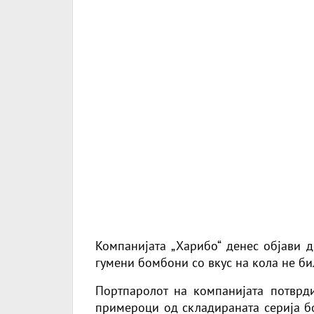
Компанијата „Харибо“ денес објави 
гумени бомбони со вкус на кола не би
Портпаролот на компанијата потврд
примероци од складираната серија б