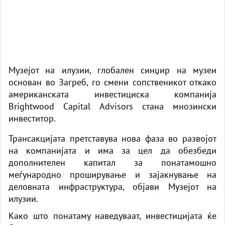
Музејот на илузии, глобален синџир на музеи
основан во Загреб, го смени сопственикот откако
американската инвестициска компанија
Brightwood Capital Advisors стана мнозински
инвеститор.
Трансакцијата претставува нова фаза во развојот
на компанијата и има за цел да обезбеди
дополнителен капитал за понатамошно
меѓународно проширување и зајакнување на
деловната инфраструктура, објави Музејот на
илузии.
Како што понатаму наведуваат, инвестицијата ќе