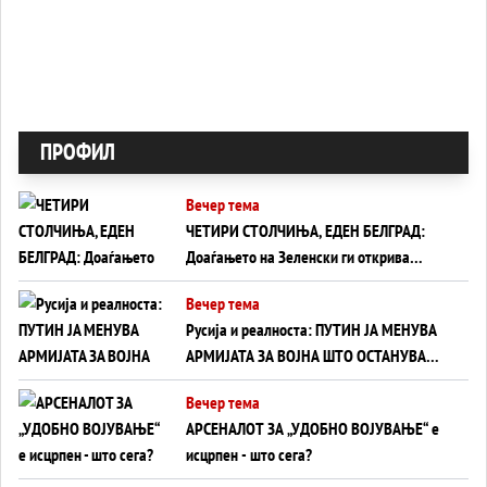
ПРОФИЛ
Вечер тема
ЧЕТИРИ СТОЛЧИЊА, ЕДЕН БЕЛГРАД:
Доаѓањето на Зеленски ги открива
тајните на политиката на балансирање
Вечер тема
на Вучиќ
Русија и реалноста: ПУТИН ЈА МЕНУВА
АРМИЈАТА ЗА ВОЈНА ШТО ОСТАНУВА
БЕЗ ФРОНТ
Вечер тема
АРСЕНАЛОТ ЗА „УДОБНО ВОЈУВАЊЕ“ е
исцрпен - што сега?