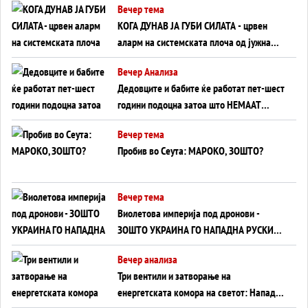
Вечер тема
КОГА ДУНАВ ЈА ГУБИ СИЛАТА - црвен
аларм на системската плоча од јужна
Германија до Црното Море...
Вечер Анализа
Дедовците и бабите ќе работат пет-шест
години подоцна затоа што НЕМААТ
ВНУЦИ ДА ГИ ЗАМЕНАТ
Вечер тема
Пробив во Сеута: МАРОКО, ЗОШТО?
Вечер тема
Виолетова империја под дронови -
ЗОШТО УКРАИНА ГО НАПАДНА РУСКИОТ
WILDBERRIES
Вечер анализа
Три вентили и затворање на
енергетската комора на светот: Нападот