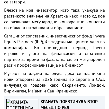
се затвори.
Влезот на нов инвеститор, исто така, укажува на
растечкото значење на Хрватска како место од кое
се развиваат меѓународно конкурентни концепти
во областа на забавата и образованието.
Сегашниот сопственик, инвестицискиот фонд Invera
Equity Partners (IEP), ќе задржи малцински удел во
компанијата. Во претходниот период, Invera
играше и улога на финансиски и стратешки
партнер за време на фазата на силен меѓународен
раст и професионализација на бизнисот.
Музејот на илузии наведува дека се планирани
нови отворања за 2026 година во Европа и САД,
вклучувајќи градови како Сакраменто, Лондон,
Бирмингем, Мајами и Сан Франциско.
ХРАНАТА ПОЕВТИНУВА ВТОР
МЕСЕЦ ПО РЕД