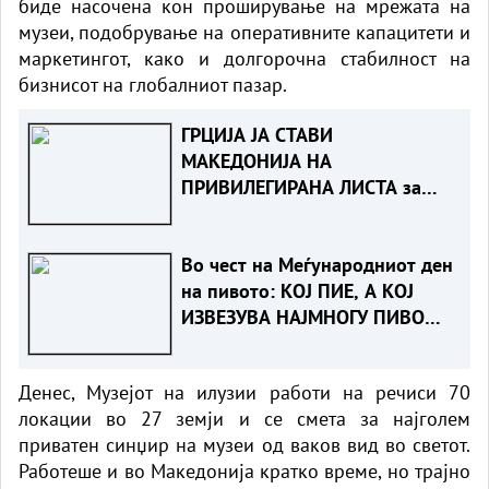
биде насочена кон проширување на мрежата на
музеи, подобрување на оперативните капацитети и
маркетингот, како и долгорочна стабилност на
бизнисот на глобалниот пазар.
ГРЦИЈА ЈА СТАВИ
МАКЕДОНИЈА НА
ПРИВИЛЕГИРАНА ЛИСТА за
даноци заедно со други 40
држави
Во чест на Меѓународниот ден
на пивото: КОЈ ПИЕ, А КОЈ
ИЗВЕЗУВА НАЈМНОГУ ПИВО
ВО ЕВРОПСКАТА УНИЈА?
Денес, Музејот на илузии работи на речиси 70
локации во 27 земји и се смета за најголем
приватен синџир на музеи од ваков вид во светот.
Работеше и во Македонија кратко време, но трајно