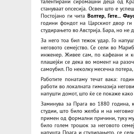
талентирани сиромашни деца од Краи
стануваат опсесија. Освен што е успе
Постојано ги чита
Волтер, Гете... Фау
години фондот на Царскиот двор ги 
студирањето во Австрија. Бара, но не
За него тоа бил тежок удар. Го напушт
неговото семејство. Се сели во Мари
инженер. Живее сам, по кафеани и ко
плашејќи се дека во момент на разо
самоубил. По неколку месечна потера, 
Работите понатаму течат вака: год
работи во локалната гимназија негов
напушти домот, што ќе се покаже како 
Заминува за Прага во 1880 година, 
студии, што било желба и на неговиот
примен од формални причини, туку му
било голем трошок за неговото семеј
напушта Прага и студирањето, се сел