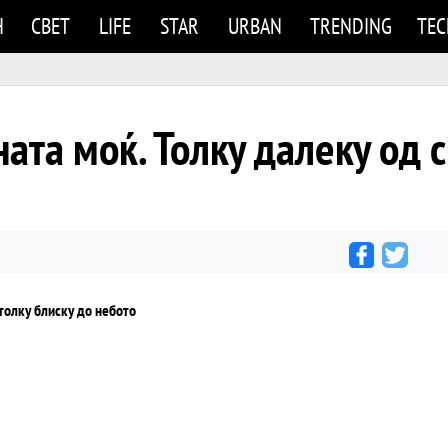
Н
СВЕТ
LIFE
STAR
URBAN
TRENDING
TE
та моќ. Толку далеку од си