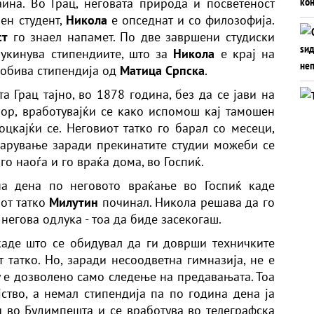
на. Во Грац, неговата природа и посветеност
шен студент,
Никола
е опседнат и со филозофија.
ст
го знаел напамет. По две завршени студиски
укинува стипендиите, што за
Никола
е крај на
 добива стипендија од
Матица Српска
.
а Грац тајно, во 1878 година, без да се јави на
бор, вработувајќи се како испомош кај тамошен
цкајќи се. Неговиот татко го барал со месеци,
чарување заради прекинатите студии можеби се
го наоѓа и го враќа дома, во Госпиќ.
ина дена по неговото враќање во Госпиќ каде
иот татко
Милутин
починал. Никола решава да го
негова одлука - тоа да биде засекогаш.
каде што се обидувал да ги доврши техничките
 татко. Но, заради несоодветна гимназија, не е
 е дозволено само следење на предавањата. Тоа
ство, а немал стипендија па по година дена ја
и во Будимпешта и се вработува во телеграфска