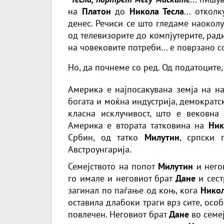
на
Платон
до
Никола Тесла
... отко
денес. Речиси се што гледаме наоколу
од телевизорите до компјутерите, рад
на човековите потреби... е поврзано 
Но, да почнеме со ред. Од податоците,
Америка е најпосакувана земја на на
богата и моќна индустрија, демократс
класна исклучивост, што е вековна 
Америка е втората татковина на
Ник
Србин, од татко
Милутин
, српски 
Австроунгарија.
Семејството на попот
Милутин
и него
го имале и неговиот брат
Дане
и сес
загинал по паѓање од коњ, кога
Нико
оставила длабоки траги врз сите, осо
повлечен. Неговиот брат
Дане
во семеј