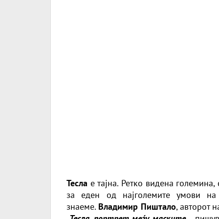
Тесла
е тајна. Ретко видена големина,
за еден од најголемите умови на
знаеме.
Владимир Пиштало
, авторот 
Тесла, портрет меѓу маските
... пишу