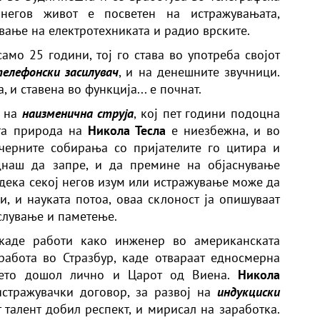
т негов живот е посветен на истражувањата,
вање на електротехниката и радио врските.
амо 25 години, тој го става во употреба својот
елефонски засилувач
, и на денешните звучници.
 и ставена во функција... е почнат.
т на
наизменична струја
, кој пет години подоцна
ата природа на
Никола Тесла
е ниезбежна, и во
ечерните собирања со пријателите го цитира и
еднаш да запре, и да премине на објаснување
и дека секој негов изум или истражување може да
и, и науката потоа, оваа склоност ја опишуваат
слување и паметење.
 каде работи како инженер во американската
работа во Стразбур, каде отвараат едносмерна
ањето дошол лично и Царот од Виена.
Никола
истражувачки договор, за развој на
индукциски
т талент добил респект, и мирисал на заработка.