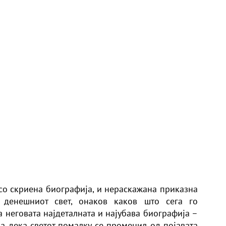
 со скриена биографија, и нераскажана приказна
 денешниот свет, онаков каков што сега го
на неговата најдеталната и најубава биографија –
ва дека светот помалку се променил од појавата