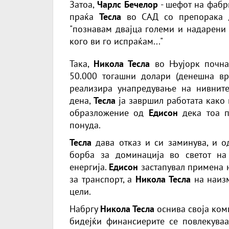
Затоа,
Чарлс Бечелор
- шефот на фабр
праќа
Тесла
во САД со препорака 
"познавам двајца големи и надарени л
кого ви го испраќам..."
Така,
Никола Тесла
во Њујорк почна
50.000 тогашни долари (денешна вр
реализира унапредување на нивни
дена,
Тесла
ја завршил работата како 
образложение од
Едисон
дека тоа п
понуда.
Тесла
дава отказ и си заминува, и о
борба за доминација во светот на
енергија.
Едисон
застапувал примена н
за транспорт, а
Никола Тесла
на наизм
цели.
Набргу
Никола Тесла
оснива своја комп
бидејќи финансиерите се повлекува