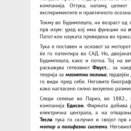
компанија. Оттука, натаму, целио
експериментите и практичното осозна
Токму во Будимпешта, на возраст од с
прв изум: уред кој има функции на
т
Патот кон науката преведена во пракса,
Тука е поставен и основот за моторо
ќе го патентира во САД. Но, двојан
Будимпешта, како и потоа. Тој на в
раскажува гетеовиот
Фауст.
.. за на
теорија за
магнетни полиња
, тврдејќ
го види пред себе. Неговите биограф
како нагласено силно визуелно разми
Следи селење во Париз, во 1882.,
компанија
Едисон
. Фирмата добива 
електрична централа, а на отвар
Тесла
тука го склучил и својот прв 
мотор и полифазни системи
. Неговио