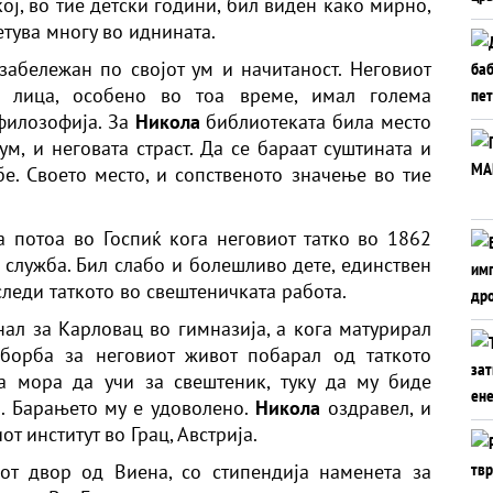
ој, во тие детски години, бил виден како мирно,
етува многу во иднината.
забележан по својот ум и начитаност. Неговиот
те лица, особено во тоа време, имал голема
филозофија. За
Никола
библиотеката била место
ум, и неговата страст. Да се бараат суштината и
е. Своето место, и сопственото значење во тие
 потоа во Госпиќ кога неговиот татко во 1862
 служба. Бил слабо и болешливо дете, единствен
следи таткото во свештеничката работа.
нал за Карловац во гимназија, а кога матурирал
борба за неговиот живот побарал од таткото
а мора да учи за свештеник, туку да му биде
и. Барањето му е удоволено.
Никола
оздравел, и
 институт во Грац, Австрија.
от двор од Виена, со стипендија наменета за