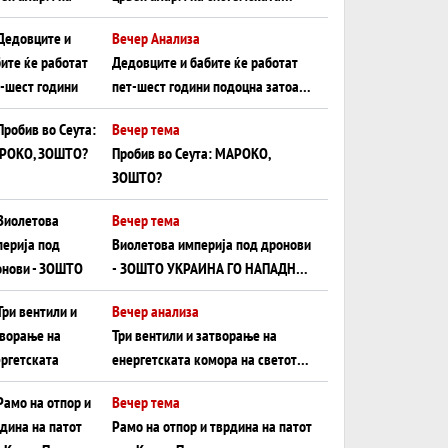
плоча од јужна Германија до
Вечер Анализа
Црното Море...
Дедовците и бабите ќе работат
пет-шест години подоцна затоа
што НЕМААТ ВНУЦИ ДА ГИ
Вечер тема
ЗАМЕНАТ
Пробив во Сеута: МАРОКО,
ЗОШТО?
Вечер тема
Виолетова империја под дронови
- ЗОШТО УКРАИНА ГО НАПАДНА
РУСКИОТ WILDBERRIES
Вечер анализа
Три вентили и затворање на
енергетската комора на светот:
Нападот во Суец најавува
Вечер тема
глобален енергетски инфаркт?
Рамо на отпор и тврдина на патот