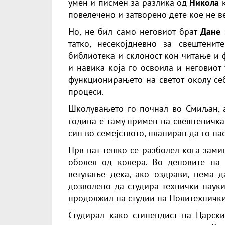
умен и писмен за разлика од
Никола
к
повелечено и затворено дете кое не в
Но, не бил само неговиот брат
Дане
татко, несекојдневно за свештени
библиотека и склоност кон читање и 
и навика која го освоила и неговиот 
функционирањето на светот околу себ
процеси.
Школувањето го почнал во Смиљан, а
година е таму примен на свештеничка
син во семејството, планиран да го на
Прв пат тешко се разболел кога зами
оболел од колера. Во деновите на 
ветување дека, ако оздрави, нема д
дозволено да студира технички наук
продолжил на студии на Политехничкиот
Студирал како стипендист на Царски