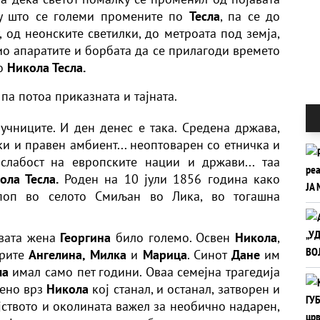
лку што се големи промените по
Тесла
, па се до
, од неонските светилки, до метроата под земја,
ио апаратите и борбата да се прилагоди времето
со
Никола Тесла.
 па потоа приказната и тајната.
учниците. И ден денес е така. Средена држава,
ки и правен амбиент... неоптоварен со етничка и
слабост на европските нации и држави... таа
ола Тесла.
Роден на 10 јули 1856 година како
поп во селото Смиљан во Лика, во тогашна
вата жена
Георгина
било големо. Освен
Никола
,
трите
Ангелина, Милка
и
Марица
. Синот
Дане
им
ла
имал само пет години. Оваа семејна трагедија
бено врз
Никола
кој станал, и останал, затворен и
ството и околината важел за необично надарен,