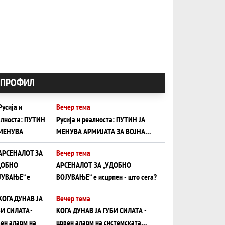
ПРОФИЛ
Вечер тема
Русија и реалноста: ПУТИН ЈА
МЕНУВА АРМИЈАТА ЗА ВОЈНА
ШТО ОСТАНУВА БЕЗ ФРОНТ
Вечер тема
АРСЕНАЛОТ ЗА „УДОБНО
ВОЈУВАЊЕ“ е исцрпен - што сега?
Вечер тема
КОГА ДУНАВ ЈА ГУБИ СИЛАТА -
црвен аларм на системската