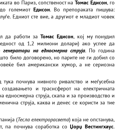
иката во Париз, сопственост на
Томас Едисон
, го
до големиот
Едисон
. Во препораката пишува:
уѓе. Едниот сте вие, а другиот е младиот човек
л да работи за
Томас Едисон
, кој му понудил
едност од 1,2 милиони долари) ако успее да
те
генератори на едносмерна струја
. По година
што било договорено, но парите не ги добил со
овеќе бил американски хумор, а не сериозна
д тука почнува нивното ривалство и меѓусебна
 создавањето и траснсферот на електричната
а едносмерна струја, скапа и за производство и
енична струја, каква и денес се користи за тие
анија (
Тесла електрорасвета
) која не опстанува,
ат, па почнува соработка со
Џорџ Вестингхаус
.