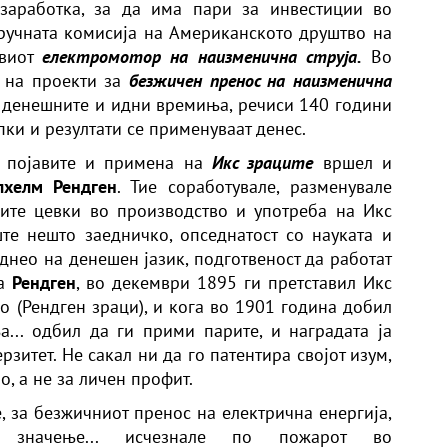
заработка, за да има пари за инвестиции во
ручната комисија на Американското друштво на
овиот
електромотор на наизменична струја.
Во
 на проекти за
безжичен пренос на наизменична
а денешните и идни времиња, речиси 140 години
пки и резултати се применуваат денес.
 појавите и примена на
Икс зраците
вршел и
хелм Рендген
. Тие соработувале, разменувале
ите цевки во производство и употреба на Икс
е нешто заедничко, опседнатост со науката и
днео на денешен јазик, подготвеност да работат
га
Рендген
, во декември 1895 ги претставил Икс
о (Рендген зраци), и кога во 1901 година добил
... одбил да ги прими парите, и наградата ја
рзитет. Не сакал ни да го патентира својот изум,
о, а не за личен профит.
, за безжичниот пренос на електрична енергија,
значење... исчезнале по пожарот во