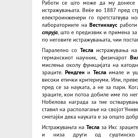
Работи се што може да му донесе 
истражувањата. Веќе во 1887 пред ст
електроинженери го претстатвува н
лабораториите на
Вестинхаус
работи
струја
, што е предизвик и примена з
по неговите истражувањата, чии поста
Паралелно со
Тесла
истражувања на
германскиот научник, физичарот
Вил
мислења околу функцијата на катодн
зраците.
Рендген
и
Тесла
имале и ушт
високи етички критериуми. Или, преве
пред се за науката, а не за пари. Ко
зраците, кои потоа добиле име по нег
Нобелова награда за тие остварувања
ставил на располагање на својот Униве
сметајќи дека науката е за општо добр
Истражувањта на
Тесла
за Икс зраците
и низа други од суштинско 