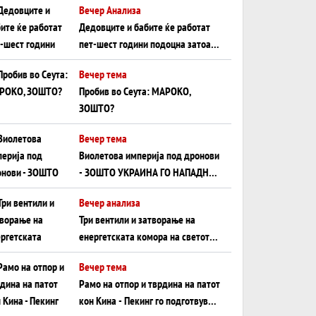
Вечер Анализа
Црното Море...
Дедовците и бабите ќе работат
пет-шест години подоцна затоа
што НЕМААТ ВНУЦИ ДА ГИ
Вечер тема
ЗАМЕНАТ
Пробив во Сеута: МАРОКО,
ЗОШТО?
Вечер тема
Виолетова империја под дронови
- ЗОШТО УКРАИНА ГО НАПАДНА
РУСКИОТ WILDBERRIES
Вечер анализа
Три вентили и затворање на
енергетската комора на светот:
Нападот во Суец најавува
Вечер тема
глобален енергетски инфаркт?
Рамо на отпор и тврдина на патот
кон Кина - Пекинг го подготвува