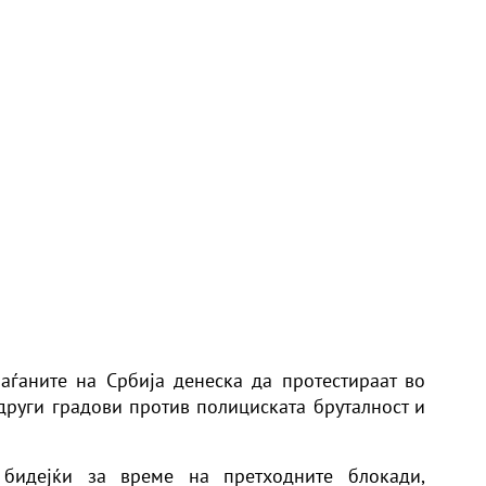
аѓаните на Србија денеска да протестираат во
 други градови против полициската бруталност и
 бидејќи за време на претходните блокади,