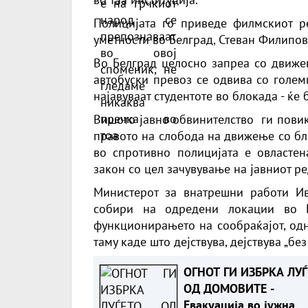
во тоа
Полицијата го приведе филмскиот р
уметности во Белград, Стеван Филипов
Во Белград целосно запреа со движењ
автобуски превоз се одвива со голем
најавуваат студентоте во блокада - ќе
Вишото јавно обвинителство ги повик
правото на слобода на движење со бл
во спротивно полицијата е овласте
закон со цел зачувување на јавниот р
Министерот за внатрешни работи Ив
собири на одредени локации во 
функционирањето на сообраќајот, одн
таму каде што дејствува, дејствува „бе
ОГНОТ ГИ ИЗБРКА ЛУЃ
ОД ДОМОВИТЕ -
Евакуација во јужна