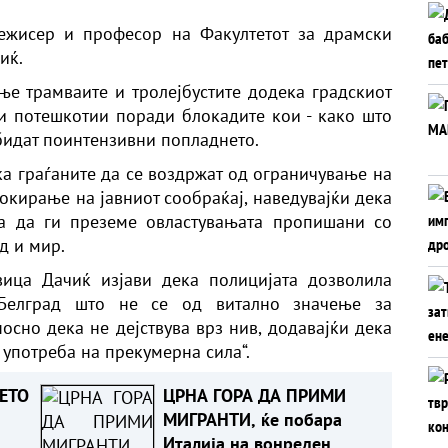
ежисер и професор на Факултетот за драмски
иќ.
е трамваите и тролејбустите додека градскиот
и потешкотии поради блокадите кои - како што
 бидат поинтензивни попладнето.
а граѓаните да се воздржат од ограничување на
окирање на јавниот сообраќај, наведувајќи дека
на да ги преземе овластувањата пропишани со
ед и мир.
ица Дачиќ изјави дека полицијата дозволила
Белград што не се од витално значење за
осно дека не дејствува врз нив, додавајќи дека
з употреба на прекумерна сила“.
ЕТО
ЦРНА ГОРА ДА ПРИМИ
МИГРАНТИ, ќе побара
Италија на вонреден