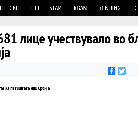
Н
СВЕТ
LIFE
STAR
URBAN
TRENDING
TE
681 лице учествувало во б
ја