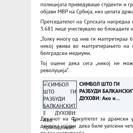
полицијата приведуваше студенти и г
објави МВР на Србија, низ целата држ
Претседателот на Српската напредна 
3.681 лице учествувало во блокадите н
„Толку многу од нив ги малтретираа 
некој ужива во малтретирањето на с
белградски медиуми.
Тој оцени дека сега „никој не м
револуција“.
СИМБОЛ ШТО ГИ
РАЗБУДИ БАЛКАНСКИ
ДУХОВИ: Ако и
припадниците на грчк
народ се препознаваа
Деканот на Факултетот за драмски 
овој споменик, не
денеска изјави дека биле уапсени чет
гледаме никаква преч
во таа институција.