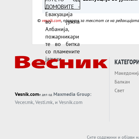
Албанија, пожарникар
во битка со пламенит
©
vesnik.com
, правата за текстот се на редакцијат
јазици
КАТЕГОР
Македониј
Балкан
Свет
Vesnik.com
Maxmedia Group:
е дел од
Vecer.mk
,
Vesti.mk
, и
Vesnik.com
Сите содржини и објави н