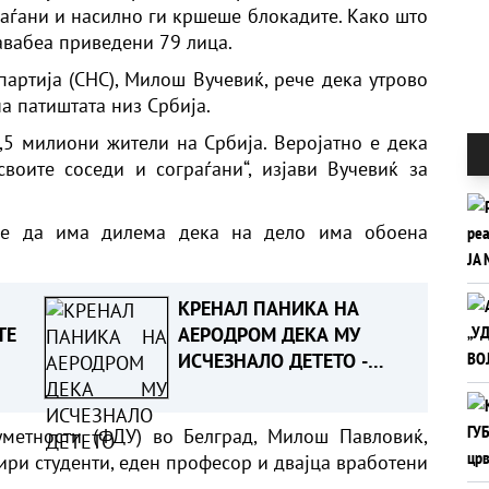
раѓани и насилно ги кршеше блокадите. Како што
авабеа приведени 79 лица.
партија (СНС), Милош Вучевиќ, рече дека утрово
а патиштата низ Србија.
6,5 милиони жители на Србија. Веројатно е дека
воите соседи и сограѓани“, изјави Вучевиќ за
оже да има дилема дека на дело има обоена
КРЕНАЛ ПАНИКА НА
ТЕ
АЕРОДРОМ ДЕКА МУ
ИСЧЕЗНАЛО ДЕТЕТО -
иот
Испаднало дека го
т во
заборавил во
уметности (ФДУ) во Белград, Милош Павловиќ,
сместувањето
ири студенти, еден професор и двајца вработени
ка