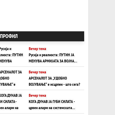
ПРОФИЛ
Вечер тема
Русија и реалноста: ПУТИН ЈА
МЕНУВА АРМИЈАТА ЗА ВОЈНА
ШТО ОСТАНУВА БЕЗ ФРОНТ
Вечер тема
АРСЕНАЛОТ ЗА „УДОБНО
ВОЈУВАЊЕ“ е исцрпен - што сега?
Вечер тема
КОГА ДУНАВ ЈА ГУБИ СИЛАТА -
црвен аларм на системската
плоча од јужна Германија до