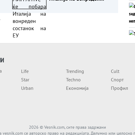
ите
состанок на ЕУ
е
а
ИИ
а
Life
Trending
Cult
Star
Techno
Спорт
Urban
Економија
Профил
2026
© Vesnik.com, сите права задржани
а vesnik.com се авторско право на редакцијата. Делумно или целосно 