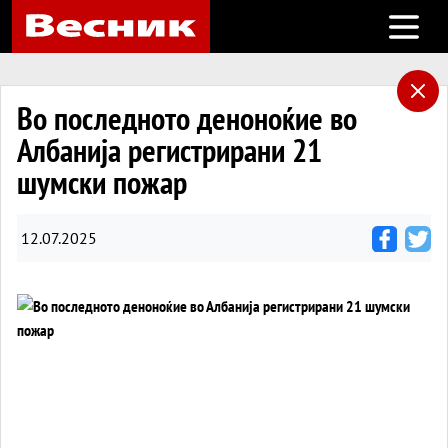
Open m
Во последното деноноќие во
Албанија регистрирани 21
шумски пожар
12.07.2025