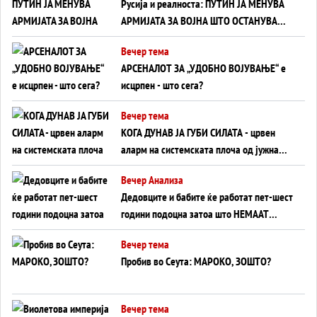
Русија и реалноста: ПУТИН ЈА МЕНУВА
АРМИЈАТА ЗА ВОЈНА ШТО ОСТАНУВА
БЕЗ ФРОНТ
Вечер тема
АРСЕНАЛОТ ЗА „УДОБНО ВОЈУВАЊЕ“ е
исцрпен - што сега?
Вечер тема
КОГА ДУНАВ ЈА ГУБИ СИЛАТА - црвен
аларм на системската плоча од јужна
Германија до Црното Море...
Вечер Анализа
Дедовците и бабите ќе работат пет-шест
години подоцна затоа што НЕМААТ
ВНУЦИ ДА ГИ ЗАМЕНАТ
Вечер тема
Пробив во Сеута: МАРОКО, ЗОШТО?
Вечер тема