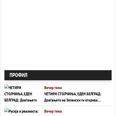
ПРОФИЛ
Вечер тема
ЧЕТИРИ СТОЛЧИЊА, ЕДЕН БЕЛГРАД:
Доаѓањето на Зеленски ги открива
тајните на политиката на балансирање
Вечер тема
на Вучиќ