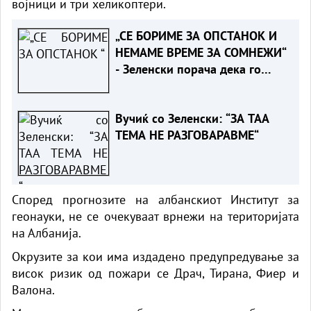
војници и три хеликоптери.
„СЕ БОРИМЕ ЗА ОПСТАНОК И
НЕМАМЕ ВРЕМЕ ЗА СОМНЕЖИ“
- Зеленски порача дека го
разбира скептицизмот на
Вучиќ за ЕУ
Вучиќ со Зеленски: “ЗА ТАА
ТЕМА НЕ РАЗГОВАРАВМЕ“
Според прогнозите на албанскиот Институт за
геонауки, не се очекуваат врнежи на територијата
на Албанија.
Окрузите за кои има издадено предупредување за
висок ризик од пожари се Драч, Тирана, Фиер и
Валона.