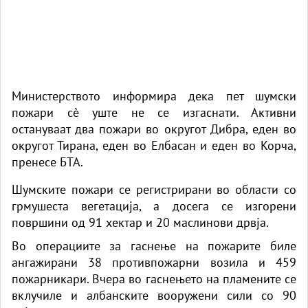
Министерството информира дека пет шумски
пожари сè уште не се изгаснати. Активни
остануваат два пожари во округот Дибра, еден во
округот Тирана, еден во Елбасан и еден во Корча,
пренесе БТА.
Шумските пожари се регистрирани во области со
грмушеста вегетација, а досега се изгорени
површини од 91 хектар и 20 маслинови дрвја.
Во операциите за гаснење на пожарите биле
ангажирани 38 противпожарни возила и 459
пожарникари. Вчера во гаснењето на пламените се
вклучиле и албанските вооружени сили со 90