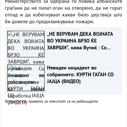
Министерството за одбрана ги повика албанските
граѓани да не палат оган на отворено, да не горат
отпад и да избегнуваат какви било дејствија што
би довеле до предизвикување пожари.
„НЕ ВЕРУВАМ ДЕКА ВОЈНАТА
ВО УКРАИНА БРЗО ЌЕ
ЗАВРШИ“, кажа Вучиќ : Со
Зеленски не разговаравме за
воена соработка
Невиден инцидент во
собранието: КУРТИ ГАЃАН СО
ЈАЈЦА (ВИДЕО)
©
vesnik.com
, правата за текстот се на редакцијата