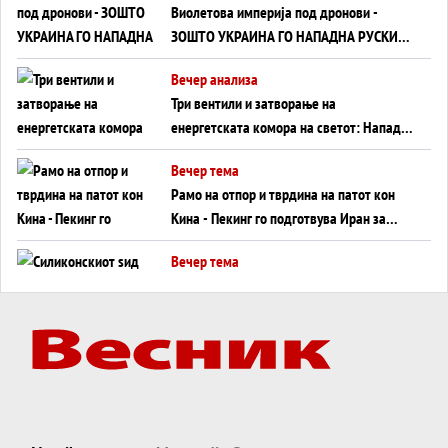
Виолетова империја под дронови -
ЗОШТО УКРАИНА ГО НАПАДНА РУСКИОТ
WILDBERRIES
Вечер анализа
Три вентили и затворање на
енергетската комора на светот: Нападот
во Суец најавува глобален енергетски
Вечер тема
инфаркт?
Рамо на отпор и тврдина на патот кон
Кина - Пекинг го подготвува Иран за
американска копнена инвазија
Вечер тема
Силиконскиот ѕид веќе не е непробоен,
Кина го напаѓа последниот голем
монопол на Западот?
Вечер тема
Трамп тврди дека повторно „разговара“
со Иран - ваквите моменти се поопасни
од отворените закани
Вечер тема