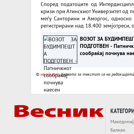
Според податоците од Интердисципл
кризи при Атинскиот Универзитет од п
меѓу Санторини и Аморгос, односно 
регистрирани над 18.400 земјотреси, 
ВОЗОТ ЗА БУДИМПЕШ
ПОДГОТВЕН - Патничк
сообраќај почнува на
©
vesnik.com
, правата за текстот се на редакцијат
КАТЕГОР
Македониј
Балкан