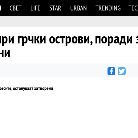
Н
СВЕТ
LIFE
STAR
URBAN
TRENDING
TE
ри грчки острови, поради 
ни