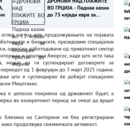
И
ДРОНОВИ НАД ПЛАЖИТЕ
А,
ВО ГРЦИЈА - Паднаа казни
ни
до 73 илјади евра за
блокиран пристап до
морето
о оглед на тоа што продолжувањето на појавата
ботниците и бизнисите, презедовме специјални
си, односно работодавачи од приватниот сектор
анторини и општина Аморгос, каде што исто така
а, можат да ги суспендираат договорите за
 периодот од 1 февруари до 3 март 2025 година.
ање што е суспендиран ќе добијат специјален
јасни Мицотакис.
ка е целосно покриена од државниот буџет, а
 мерка во конкретниот период не смеат да вршат
во близина на Санторини не беа регистрирани
, иако продолжува сеизмичката активност.