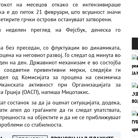
токот на месецов откако се интензивираше
ука е до петок 21 февруари, што всушност значи
четирите грчки острови остануваат затворени.
ен неделен преглед на Фејсбук, денеска го
ва без преседан, со флуктуации во динамиката,
цена на неговиот развој. Го следат од минута во
 ден на ден. Државниот механизам е во состојба
 соодветни превентивни мерки, следејќи ги
 дел од Комисијата за процена на сеизмичка
канската активност при Организацијата за
а Грција (ОАСП), напиша Мицотакис.
 состанок за да ја оценат ситуацијата, додека,
ти апел до граѓаните да ги следат упатствата,
трешноста на објектите и да не се приближуваат
проблеми со стабилноста.