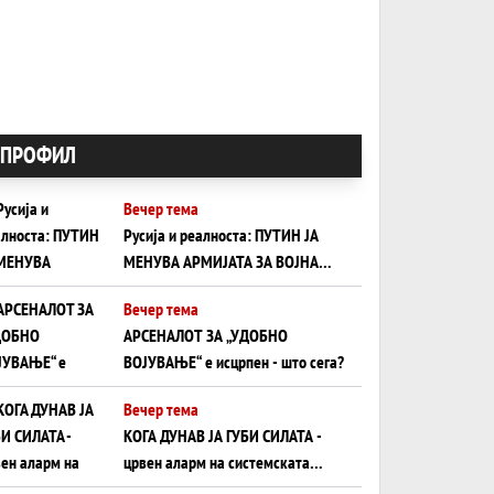
ПРОФИЛ
Вечер тема
Русија и реалноста: ПУТИН ЈА
МЕНУВА АРМИЈАТА ЗА ВОЈНА
ШТО ОСТАНУВА БЕЗ ФРОНТ
Вечер тема
АРСЕНАЛОТ ЗА „УДОБНО
ВОЈУВАЊЕ“ е исцрпен - што сега?
Вечер тема
КОГА ДУНАВ ЈА ГУБИ СИЛАТА -
црвен аларм на системската
плоча од јужна Германија до