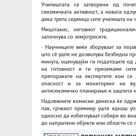
Училиштата се затворени од поче
сеизмичката активност, а новата одл
дека трета седмица сите училишта на 
Мицотакис, неговиот традиционал
започнува со земјотресите.
- Научниците веќе зборуваат за поја
што сè уште не дозволува безбедна про
минута, оценувајќи ги податоците од
на готовност и ги преземаме сите
препораките на експертите кои се
опасност и за мониторинг на вул
антисеизмичко планирање и заштита н
Надлежните комисии денеска ќе одржат
пак, грчкиот премиер уште еднаш упа
односно да избегнуваат собири во вна
до напуштени објекти или области со 