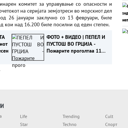
инарен комитет за управување со опасности и
очетокот на серијата земјотреси во морскиот дел
од 26 јануари заклучно со 13 февруари, биле
од кои над 16.200 биле посилни од еден степен.
ТА
ФОТО + ВИДЕО | ПЕПЕЛ И
иот
ПУСТОШ ВО ГРЦИЈА -
есен
Пожарите проголтаа 118
објекти, не можат да се
спасат
а
ИИ
а
Life
Trending
Cult
Star
Techno
Спорт