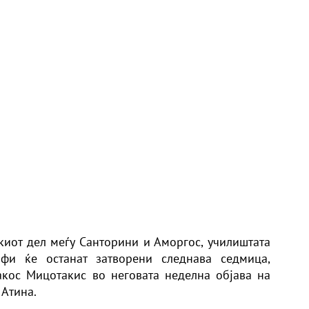
иот дел меѓу Санторини и Аморгос, училиштата
фи ќе останат затворени следнава седмица,
кос Мицотакис во неговата неделна објава на
 Атина.