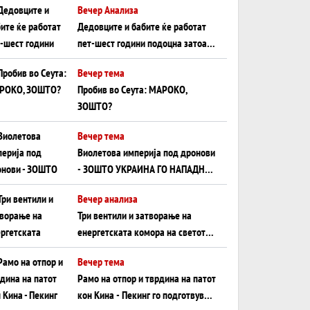
Вечер Анализа
Црното Море...
Дедовците и бабите ќе работат
пет-шест години подоцна затоа
што НЕМААТ ВНУЦИ ДА ГИ
Вечер тема
ЗАМЕНАТ
Пробив во Сеута: МАРОКО,
ЗОШТО?
Вечер тема
Виолетова империја под дронови
- ЗОШТО УКРАИНА ГО НАПАДНА
РУСКИОТ WILDBERRIES
Вечер анализа
Три вентили и затворање на
енергетската комора на светот:
Нападот во Суец најавува
Вечер тема
глобален енергетски инфаркт?
Рамо на отпор и тврдина на патот
кон Кина - Пекинг го подготвува