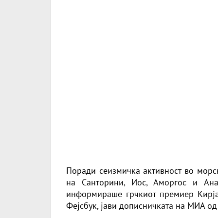
Поради сеизмичка активност во морск
на Санторини, Иос, Аморгос и Ана
информираше грчкиот премиер Кирја
Фејсбук, јави дописничката на МИА од