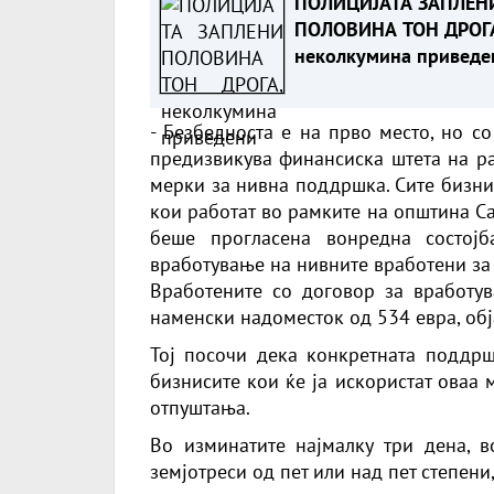
ПОЛИЦИЈАТА ЗАПЛЕН
ПОЛОВИНА ТОН ДРОГ
неколкумина приведе
- Безбедноста е на прво место, но с
предизвикува финансиска штета на ра
мерки за нивна поддршка. Сите бизни
кои работат во рамките на општина С
беше прогласена вонредна состојб
вработување на нивните вработени за
Вработените со договор за вработув
наменски надоместок од 534 евра, об
Тој посочи дека конкретната поддрш
бизнисите кои ќе ја искористат оваа
отпуштања.
Во изминатите најмалку три дена, 
земјотреси од пет или над пет степени