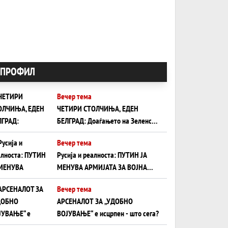
ПРОФИЛ
Вечер тема
ЧЕТИРИ СТОЛЧИЊА, ЕДЕН
БЕЛГРАД: Доаѓањето на Зеленски
ги открива тајните на политиката
Вечер тема
на балансирање на Вучиќ
Русија и реалноста: ПУТИН ЈА
МЕНУВА АРМИЈАТА ЗА ВОЈНА
ШТО ОСТАНУВА БЕЗ ФРОНТ
Вечер тема
АРСЕНАЛОТ ЗА „УДОБНО
ВОЈУВАЊЕ“ е исцрпен - што сега?