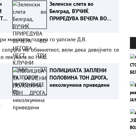
н
Зеленски слета во
И
Белград, ВУЧИЌ
ТЕ
ПРИРЕДУВА ВЕЧЕРА ВО
НЕГОВА ЧЕСТ, ТРИ
КЛУЧНИ ТЕМИ ЗА
и минатата година го уапсиле Д.В.
РАЗГОВОР (ФОТО+ВИДЕО)
 сопруга на обвинетиот, вели дека девојчето се
се лекувала во Ниш.
ПОЛИЦИЈАТА ЗАПЛЕНИ
у
ПОЛОВИНА ТОН ДРОГА,
неколкумина приведени
а