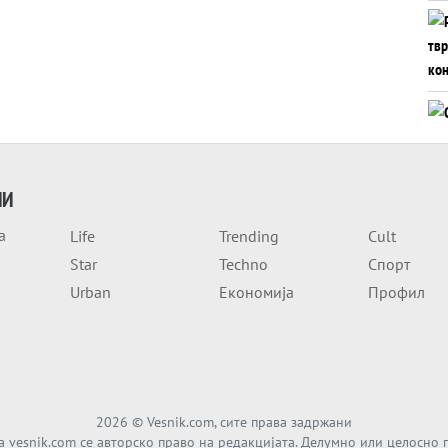
ИИ
а
Life
Trending
Cult
Star
Techno
Спорт
Urban
Економија
Профил
2026
© Vesnik.com, сите права задржани
а vesnik.com се авторско право на редакцијата. Делумно или целосно 