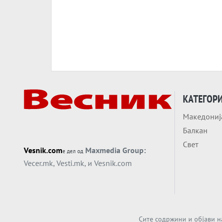
КАТЕГОР
Македониј
Балкан
Свет
Vesnik.com
Maxmedia Group:
е дел од
Vecer.mk
,
Vesti.mk
, и
Vesnik.com
Сите содржини и објави н