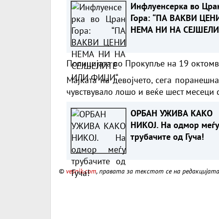
Инфлуенсерка во Цра
Гора: “ПА ВАКВИ ЦЕН
НЕМА НИ НА СЕЈШЕЛИ
ИЛИ ФИЏИ“
Полицијата во Прокупље на 19 октомвр
Мајката на девојчето, сега поранешна
чувствувало лошо и веќе шест месеци 
ОРБАН УЖИВА КАКО
НИКОЈ. На одмор меѓ
трубачите од Гуча!
©
vesnik.com
, правата за текстот се на редакцијат