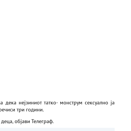
а дека нејзиниот татко-
монструм
сексуално ја
речиси три години.
 деца,
објави Телеграф.