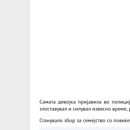
Самата девојка пријавила во полициј
злоставувал и
силувал
извесно време, 
Станувало збор за семејство со повеќе