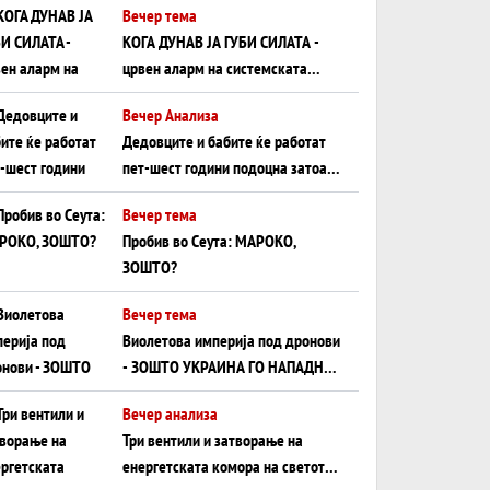
Вечер тема
КОГА ДУНАВ ЈА ГУБИ СИЛАТА -
црвен аларм на системската
плоча од јужна Германија до
Вечер Анализа
Црното Море...
Дедовците и бабите ќе работат
пет-шест години подоцна затоа
што НЕМААТ ВНУЦИ ДА ГИ
Вечер тема
ЗАМЕНАТ
Пробив во Сеута: МАРОКО,
ЗОШТО?
Вечер тема
Виолетова империја под дронови
- ЗОШТО УКРАИНА ГО НАПАДНА
РУСКИОТ WILDBERRIES
Вечер анализа
Три вентили и затворање на
енергетската комора на светот: