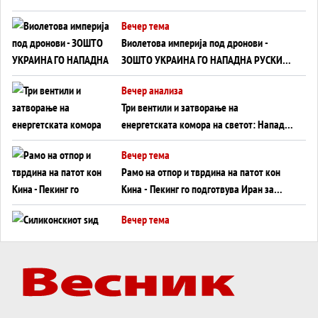
Вечер тема
Виолетова империја под дронови -
ЗОШТО УКРАИНА ГО НАПАДНА РУСКИОТ
WILDBERRIES
Вечер анализа
Три вентили и затворање на
енергетската комора на светот: Нападот
во Суец најавува глобален енергетски
Вечер тема
инфаркт?
Рамо на отпор и тврдина на патот кон
Кина - Пекинг го подготвува Иран за
американска копнена инвазија
Вечер тема
Силиконскиот ѕид веќе не е непробоен,
Кина го напаѓа последниот голем
монопол на Западот?
Вечер тема
Трамп тврди дека повторно „разговара“
со Иран - ваквите моменти се поопасни