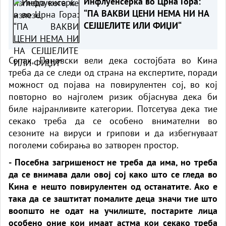
Инфлуенсерка во Црна Гора:
“ПА ВАКВИ ЦЕНИ НЕМА НИ НА
СЕЈШЕЛИТЕ ИЛИ ФИЏИ“
Сепак, Пановски вели дека состојбата во Кина
треба да се следи од страна на експертите, поради
можност од појава на повирулентен сој, во кој
повторно во најголем ризик објаснува дека би
биле најранливите категории. Потсетува дека тие
секако треба да се особено внимателни во
сезоните на вируси и грипови и да избегнуваат
поголеми собирања во затворен простор.
- Посебна загришеност не треба да има, но треба
да се внимава дали овој сој како што се гледа во
Кина е нешто повирулентен од останатите. Ако е
така да се заштитат помалите деца значи тие што
воопшто не одат на училиште, постарите лица
особено оние кои имаат астма кои секако треба