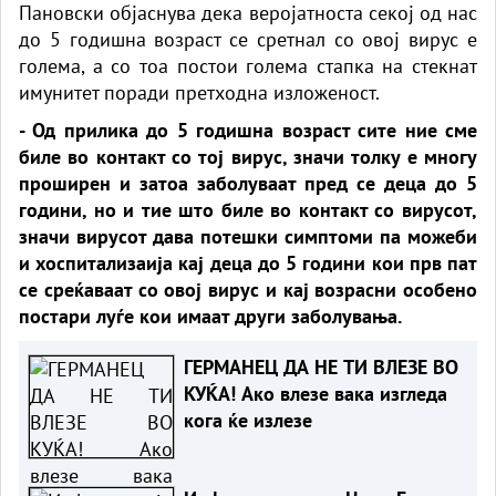
Пановски објаснува дека веројатноста секој од нас
до 5 годишна возраст се сретнал со овој вирус е
голема, а со тоа постои голема стапка на стекнат
имунитет поради претходна изложеност.
- Од прилика до 5 годишна возраст сите ние сме
биле во контакт со тој вирус, значи толку е многу
проширен и затоа заболуваат пред се деца до 5
години, но и тие што биле во контакт со вирусот,
значи вирусот дава потешки симптоми па можеби
и хоспитализаија кај деца до 5 години кои прв пат
се среќаваат со овој вирус и кај возрасни особено
постари луѓе кои имаат други заболувања.
ГЕРМАНЕЦ ДА НЕ ТИ ВЛЕЗЕ ВО
КУЌА! Ако влезе вака изгледа
кога ќе излезе