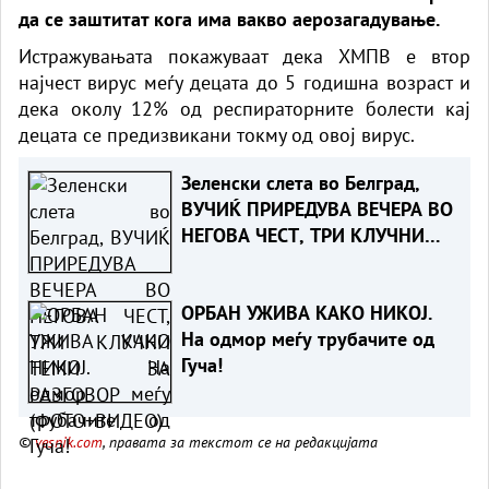
да се заштитат кога има вакво аерозагадување.
Истражувањата покажуваат дека ХМПВ е втор
најчест вирус меѓу децата до 5 годишна возраст и
дека околу 12% од респираторните болести кај
децата се предизвикани токму од овој вирус.
Зеленски слета во Белград,
ВУЧИЌ ПРИРЕДУВА ВЕЧЕРА ВО
НЕГОВА ЧЕСТ, ТРИ КЛУЧНИ
ТЕМИ ЗА РАЗГОВОР
(ФОТО+ВИДЕО)
ОРБАН УЖИВА КАКО НИКОЈ.
На одмор меѓу трубачите од
Гуча!
©
vesnik.com
, правата за текстот се на редакцијата