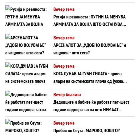
тајните на политиката на балансирање
Вечер тема
на Вучиќ
Русија и реалноста: ПУТИН ЈА МЕНУВА
АРМИЈАТА ЗА ВОЈНА ШТО ОСТАНУВА
БЕЗ ФРОНТ
Вечер тема
АРСЕНАЛОТ ЗА „УДОБНО ВОЈУВАЊЕ“ е
исцрпен - што сега?
Вечер тема
КОГА ДУНАВ ЈА ГУБИ СИЛАТА - црвен
аларм на системската плоча од јужна
Германија до Црното Море...
Вечер Анализа
Дедовците и бабите ќе работат пет-шест
години подоцна затоа што НЕМААТ
ВНУЦИ ДА ГИ ЗАМЕНАТ
Вечер тема
Пробив во Сеута: МАРОКО, ЗОШТО?