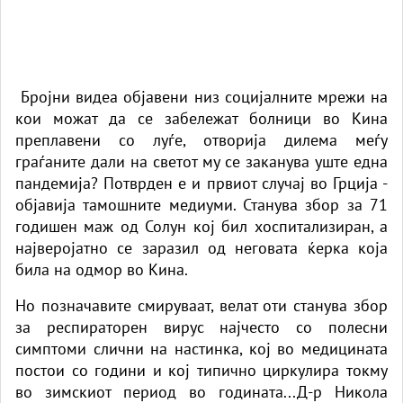
Бројни видеа објавени низ социјалните мрежи на
кои можат да се забележат болници во Кина
преплавени со луѓе, отворија дилема меѓу
граѓаните дали на светот му се заканува уште една
пандемија? Потврден е и првиот случај во Грција -
објавија тамошните медиуми. Станува збор за 71
годишен маж од Солун кој бил хоспитализиран, а
најверојатно се заразил од неговата ќерка која
била на одмор во Кина.
Но позначавите смируваат, велат оти станува збор
за респираторен вирус најчесто со полесни
симптоми слични на настинка, кој во медицината
постои со години и кој типично циркулира токму
во зимскиот период во годината...Д-р Никола