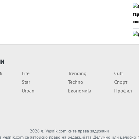
ИИ
а
Life
Trending
Cult
Star
Techno
Спорт
Urban
Економија
Профил
2026
© Vesnik.com, сите права задржани
а vesnik.com се авторско право на редакцијата. Делумно или целосно 