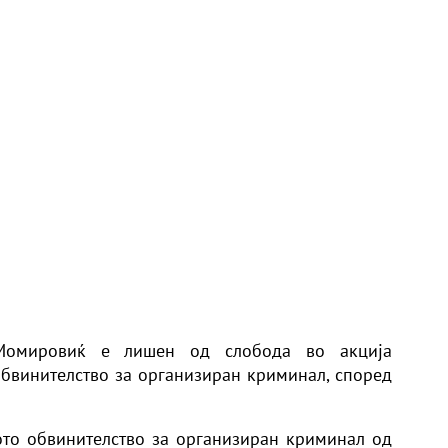
Момировиќ е лишен од слобода во акција
обвинителство за организиран криминал, според
ото обвинителство за организиран криминал од