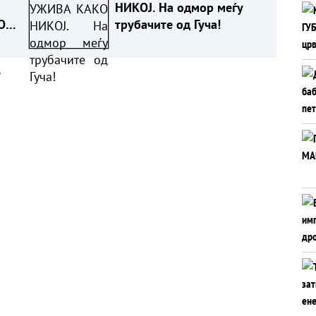
НИКОЈ. На одмор меѓу
О
трубачите од Гуча!
а
ЕО)