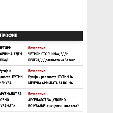
ПРОФИЛ
Вечер тема
ЧЕТИРИ СТОЛЧИЊА, ЕДЕН
БЕЛГРАД: Доаѓањето на Зеленски
ги открива тајните на политиката
Вечер тема
на балансирање на Вучиќ
Русија и реалноста: ПУТИН ЈА
МЕНУВА АРМИЈАТА ЗА ВОЈНА
ШТО ОСТАНУВА БЕЗ ФРОНТ
Вечер тема
АРСЕНАЛОТ ЗА „УДОБНО
ВОЈУВАЊЕ“ е исцрпен - што сега?