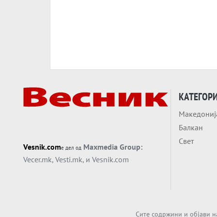
КАТЕГОР
Македониј
Балкан
Свет
Vesnik.com
Maxmedia Group:
е дел од
Vecer.mk
,
Vesti.mk
, и
Vesnik.com
Сите содржини и објави н