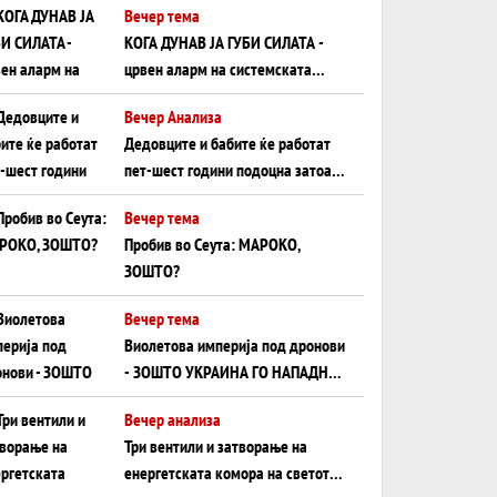
Вечер тема
КОГА ДУНАВ ЈА ГУБИ СИЛАТА -
црвен аларм на системската
плоча од јужна Германија до
Вечер Анализа
Црното Море...
Дедовците и бабите ќе работат
пет-шест години подоцна затоа
што НЕМААТ ВНУЦИ ДА ГИ
Вечер тема
ЗАМЕНАТ
Пробив во Сеута: МАРОКО,
ЗОШТО?
Вечер тема
Виолетова империја под дронови
- ЗОШТО УКРАИНА ГО НАПАДНА
РУСКИОТ WILDBERRIES
Вечер анализа
Три вентили и затворање на
енергетската комора на светот: