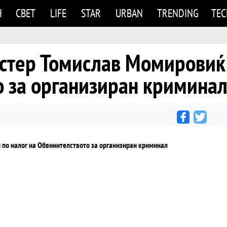
Н
СВЕТ
LIFE
STAR
URBAN
TRENDING
TE
тер Томислав Момировиќ 
о за организиран кримина