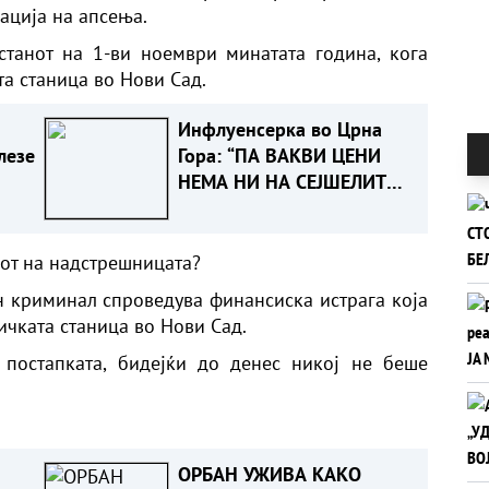
ација на апсења.
станот на 1-ви ноември минатата година, кога
а станица во Нови Сад.
Инфлуенсерка во Црна
лезе
Гора: “ПА ВАКВИ ЦЕНИ
НЕМА НИ НА СЕЈШЕЛИТЕ
ИЛИ ФИЏИ“
от на надстрешницата?
н криминал спроведува финансиска истрага која
ичката станица во Нови Сад.
постапката, бидејќи до денес никој не беше
ОРБАН УЖИВА КАКО