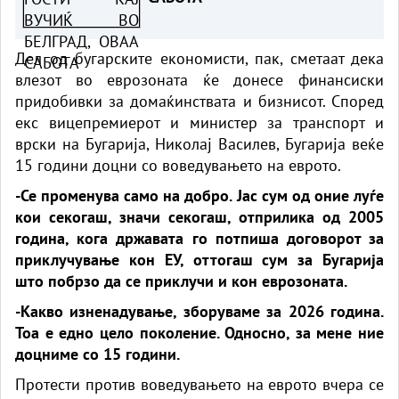
Дел од бугарските економисти, пак, сметаат дека
влезот во еврозоната ќе донесе финансиски
придобивки за домаќинствата и бизнисот. Според
екс вицепремиерот и министер за транспорт и
врски на Бугарија, Николај Василев, Бугарија веќе
15 години доцни со воведувањето на еврото.
-Се променува само на добро. Јас сум од оние луѓе
кои секогаш, значи секогаш, отприлика од 2005
година, кога државата го потпиша договорот за
приклучување кон ЕУ, оттогаш сум за Бугарија
што побрзо да се приклучи и кон еврозоната.
-Какво изненадување, зборуваме за 2026 година.
Тоа е едно цело поколение. Односно, за мене ние
доцниме со 15 години.
Протести против воведувањето на еврото вчера се