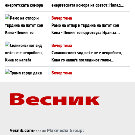
енергетската комора на светот: Нападот
во Суец најавува глобален енергетски
Вечер тема
инфаркт?
Рамо на отпор и тврдина на патот кон
Кина - Пекинг го подготвува Иран за
американска копнена инвазија
Вечер тема
Силиконскиот ѕид веќе не е непробоен,
Кина го напаѓа последниот голем
монопол на Западот?
Вечер тема
Трамп тврди дека повторно „разговара“
со Иран - ваквите моменти се поопасни
од отворените закани
Вечер тема
ДЛАБОКО УДОЛУ: Сметководствените
трикови што го соборија ЕНРОН ги
применуваат гигантите за ВИ
Вечер тема
Vesnik.com
Maxmedia Group:
е дел од
АТОМСКО ДОМИНО НА БЛИСКИОТ