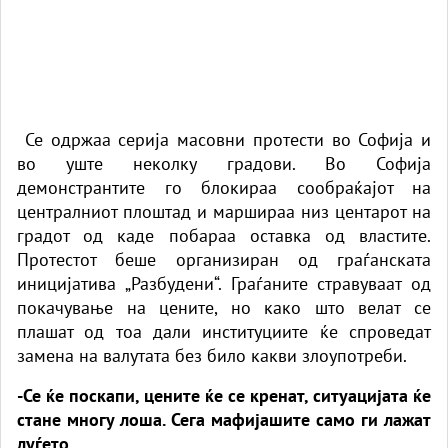
Се одржаа серија масовни протести во Софија и
во уште неколку градови. Во Софија
демонстрантите го блокираа сообраќајот на
централниот плоштад и маршираа низ центарот на
градот од каде побараа оставка од властите.
Протестот беше организиран од граѓанската
иницијатива „Разбудени“. Граѓаните стравуваат од
покачување на цените, но како што велат се
плашат од тоа дали институциите ќе спроведат
замена на валутата без било какви злоупотреби.
-Се ќе поскапи, цените ќе се кренат, ситуацијата ќе
стане многу лоша. Сега мафијашите само ги лажат
луѓето.