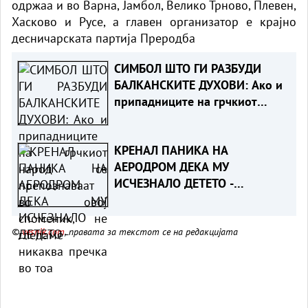
одржаа и во Варна, Јамбол, Велико Трново, Плевен,
Хасково и Русе, а главен организатор е крајно
десничарската партија Преродба
СИМБОЛ ШТО ГИ РАЗБУДИ
БАЛКАНСКИТЕ ДУХОВИ: Ако и
припадниците на грчкиот
народ се препознаваат во
овој споменик, не гледаме
КРЕНАЛ ПАНИКА НА
никаква пречка во тоа
АЕРОДРОМ ДЕКА МУ
ИСЧЕЗНАЛО ДЕТЕТО -
Испаднало дека го заборавил
во сместувањето
©
vesnik.com
, правата за текстот се на редакцијата