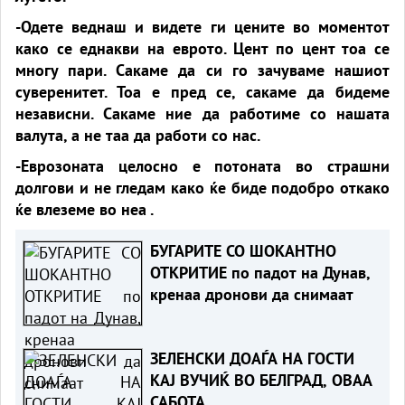
-Одете веднаш и видете ги цените во моментот
како се еднакви на еврото. Цент по цент тоа се
многу пари. Сакаме да си го зачуваме нашиот
суверенитет. Тоа е пред се, сакаме да бидеме
независни. Сакаме ние да работиме со нашата
валута, а не таа да работи со нас.
-Еврозоната целосно е потоната во страшни
долгови и не гледам како ќе биде подобро откако
ќе влеземе во неа .
БУГАРИТЕ СО ШОКАНТНО
ОТКРИТИЕ по падот на Дунав,
кренаа дронови да снимаат
ЗЕЛЕНСКИ ДОАЃА НА ГОСТИ
КАЈ ВУЧИЌ ВО БЕЛГРАД, ОВАА
САБОТА