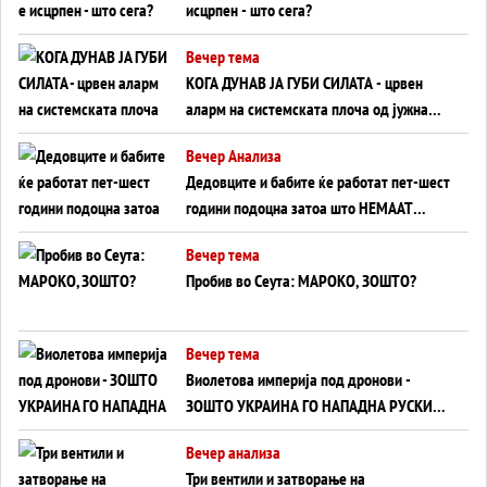
исцрпен - што сега?
Вечер тема
КОГА ДУНАВ ЈА ГУБИ СИЛАТА - црвен
аларм на системската плоча од јужна
Германија до Црното Море...
Вечер Анализа
Дедовците и бабите ќе работат пет-шест
години подоцна затоа што НЕМААТ
ВНУЦИ ДА ГИ ЗАМЕНАТ
Вечер тема
Пробив во Сеута: МАРОКО, ЗОШТО?
Вечер тема
Виолетова империја под дронови -
ЗОШТО УКРАИНА ГО НАПАДНА РУСКИОТ
WILDBERRIES
Вечер анализа
Три вентили и затворање на