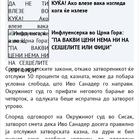
КУЌА! Ако влезе вака изгледа
кога ќе излезе
Инфлуенсерка во Црна Гора:
“ПА ВАКВИ ЦЕНИ НЕМА НИ НА
СЕЈШЕЛИТЕ ИЛИ ФИЏИ“
Според хрватските закони, откако затвореникот ќе
отслужи 50 проценти од казната, може да побара
условна слобода, што Иво Санадер го направи.
Окружниот суд го прифати неговото барање во
четврток, а одлуката беше испратена до затворот
утрово.
Според одговорот на Окружниот суд во Сисак,
затворот смета дека Иво Санадер досега правилно
ја отслужил затворската казна, па дури и бил
оценет како особено успешен во одредени