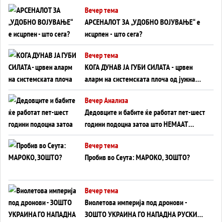
БЕЗ ФРОНТ
Вечер тема
АРСЕНАЛОТ ЗА „УДОБНО ВОЈУВАЊЕ“ е
исцрпен - што сега?
Вечер тема
КОГА ДУНАВ ЈА ГУБИ СИЛАТА - црвен
аларм на системската плоча од јужна
Германија до Црното Море...
Вечер Анализа
Дедовците и бабите ќе работат пет-шест
години подоцна затоа што НЕМААТ
ВНУЦИ ДА ГИ ЗАМЕНАТ
Вечер тема
Пробив во Сеута: МАРОКО, ЗОШТО?
Вечер тема
Виолетова империја под дронови -
ЗОШТО УКРАИНА ГО НАПАДНА РУСКИОТ