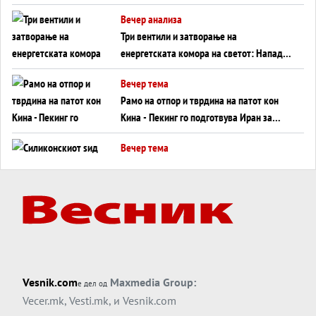
WILDBERRIES
Вечер анализа
Три вентили и затворање на
енергетската комора на светот: Нападот
во Суец најавува глобален енергетски
Вечер тема
инфаркт?
Рамо на отпор и тврдина на патот кон
Кина - Пекинг го подготвува Иран за
американска копнена инвазија
Вечер тема
Силиконскиот ѕид веќе не е непробоен,
Кина го напаѓа последниот голем
монопол на Западот?
Вечер тема
Трамп тврди дека повторно „разговара“
со Иран - ваквите моменти се поопасни
од отворените закани
Вечер тема
Vesnik.com
Maxmedia Group:
е дел од
ДЛАБОКО УДОЛУ: Сметководствените
Vecer.mk
,
Vesti.mk
, и
Vesnik.com
трикови што го соборија ЕНРОН ги