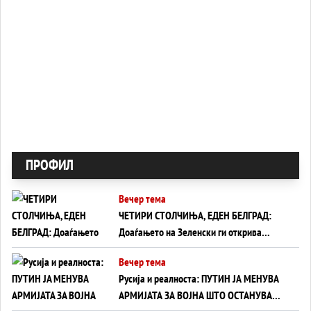
ПРОФИЛ
Вечер тема
ЧЕТИРИ СТОЛЧИЊА, ЕДЕН БЕЛГРАД:
Доаѓањето на Зеленски ги открива
тајните на политиката на балансирање
Вечер тема
на Вучиќ
Русија и реалноста: ПУТИН ЈА МЕНУВА
АРМИЈАТА ЗА ВОЈНА ШТО ОСТАНУВА