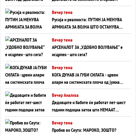
тајните на политиката на балансирање
Вечер тема
на Вучиќ
Русија и реалноста: ПУТИН ЈА МЕНУВА
АРМИЈАТА ЗА ВОЈНА ШТО ОСТАНУВА
БЕЗ ФРОНТ
Вечер тема
АРСЕНАЛОТ ЗА „УДОБНО ВОЈУВАЊЕ“ е
исцрпен - што сега?
Вечер тема
КОГА ДУНАВ ЈА ГУБИ СИЛАТА - црвен
аларм на системската плоча од јужна
Германија до Црното Море...
Вечер Анализа
Дедовците и бабите ќе работат пет-шест
години подоцна затоа што НЕМААТ
ВНУЦИ ДА ГИ ЗАМЕНАТ
Вечер тема
Пробив во Сеута: МАРОКО, ЗОШТО?