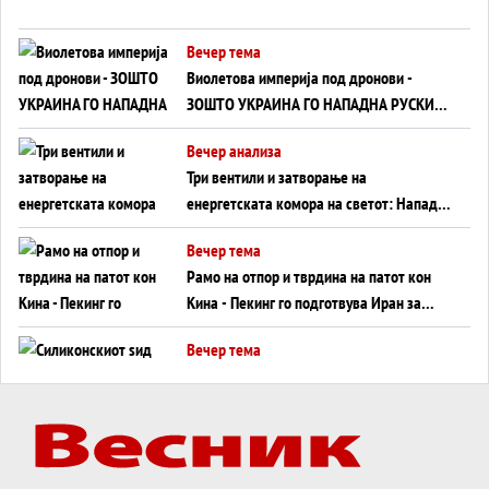
Вечер тема
Виолетова империја под дронови -
ЗОШТО УКРАИНА ГО НАПАДНА РУСКИОТ
WILDBERRIES
Вечер анализа
Три вентили и затворање на
енергетската комора на светот: Нападот
во Суец најавува глобален енергетски
Вечер тема
инфаркт?
Рамо на отпор и тврдина на патот кон
Кина - Пекинг го подготвува Иран за
американска копнена инвазија
Вечер тема
Силиконскиот ѕид веќе не е непробоен,
Кина го напаѓа последниот голем
монопол на Западот?
Вечер тема
Трамп тврди дека повторно „разговара“