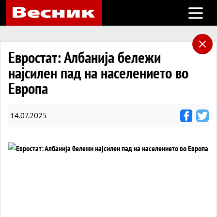
Open m
Евростат: Албанија бележи
најсилен пад на населението во
Европа
14.07.2025