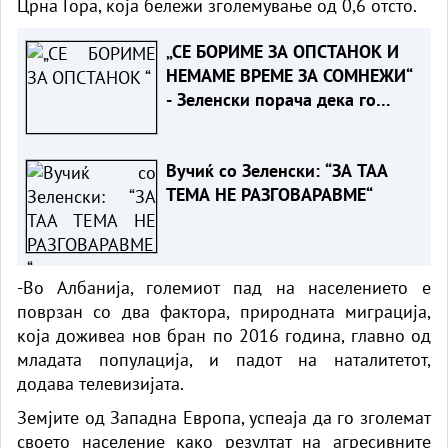
Црна Гора, која бележи зголемување од 0,6 отсто.
„СЕ БОРИМЕ ЗА ОПСТАНОК И
НЕМАМЕ ВРЕМЕ ЗА СОМНЕЖИ“
- Зеленски порача дека го
разбира скептицизмот на
Вучиќ за ЕУ
Вучиќ со Зеленски: “ЗА ТАА
ТЕМА НЕ РАЗГОВАРАВМЕ“
-Во Албанија, големиот пад на населението е
поврзан со два фактора, природната миграција,
која доживеа нов бран по 2016 година, главно од
младата популација, и падот на наталитетот,
додава телевизијата.
Земјите од Западна Европа, успеаја да го зголемат
своето население како резултат на агресивните