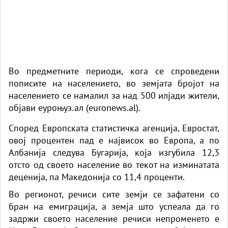
Во предметните периоди, кога се спроведени
пописите на
населението
, во земјата бројот на
населението се намалил за над 500 илјади жители,
објави еуроњуз.ал (euronews.al).
Според Европската статистичка агенција, Евростат,
овој процентен пад е највисок во Европа, а по
Албанија
следува Бугарија, која изгубила 12,3
отсто од своето население во текот на изминатата
деценија, па Македонија со 11,4 проценти.
Во регионот, речиси сите земји се зафатени со
бран на емиграција, а земја што успеала да го
задржи своето население речиси непроменето е