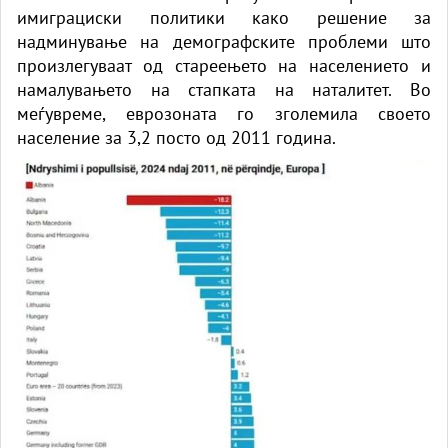
имиграциски политики како решение за
надминување на демографските проблеми што
произлегуваат од стареењето на населението и
намалувањето на стапката на наталитет. Во
меѓувреме, еврозоната го зголемила своето
население за 3,2 посто од 2011 година.