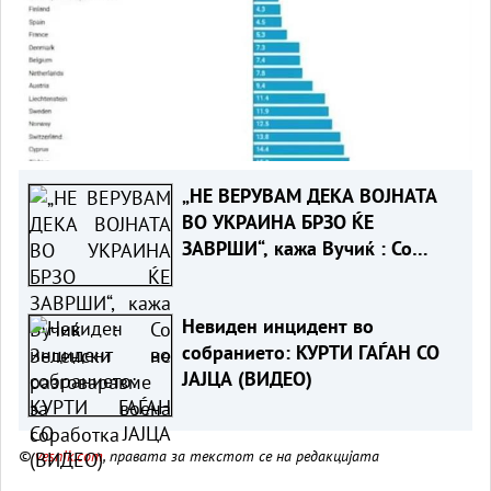
„НЕ ВЕРУВАМ ДЕКА ВОЈНАТА
ВО УКРАИНА БРЗО ЌЕ
ЗАВРШИ“, кажа Вучиќ : Со
Зеленски не разговаравме за
воена соработка
Невиден инцидент во
собранието: КУРТИ ГАЃАН СО
ЈАЈЦА (ВИДЕО)
©
vesnik.com
, правата за текстот се на редакцијата