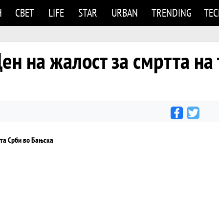
Н
СВЕТ
LIFE
STAR
URBAN
TRENDING
TE
ен на жалост за смртта на