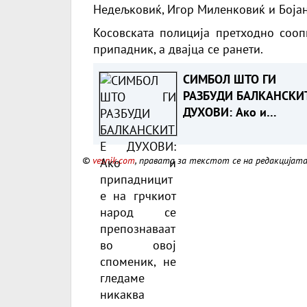
Недељковиќ, Игор Миленковиќ и Бојан
Косовската полиција претходно сооп
припадник, а двајца се ранети.
СИМБОЛ ШТО ГИ
РАЗБУДИ БАЛКАНСКИ
ДУХОВИ: Ако и
припадниците на грчк
народ се препознаваа
©
vesnik.com
, правата за текстот се на редакцијат
овој споменик, не
гледаме никаква преч
во тоа