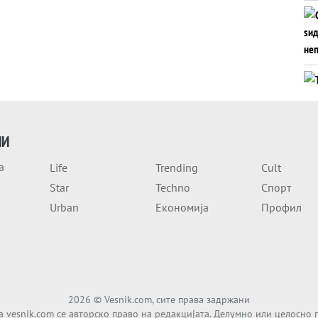
ИИ
а
Life
Trending
Cult
Star
Techno
Спорт
Urban
Економија
Профил
2026
© Vesnik.com, сите права задржани
а vesnik.com се авторско право на редакцијата. Делумно или целосно 