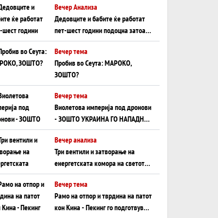
Вечер Анализа
Црното Море...
Дедовците и бабите ќе работат
пет-шест години подоцна затоа
што НЕМААТ ВНУЦИ ДА ГИ
Вечер тема
ЗАМЕНАТ
Пробив во Сеута: МАРОКО,
ЗОШТО?
Вечер тема
Виолетова империја под дронови
- ЗОШТО УКРАИНА ГО НАПАДНА
РУСКИОТ WILDBERRIES
Вечер анализа
Три вентили и затворање на
енергетската комора на светот:
Нападот во Суец најавува
Вечер тема
глобален енергетски инфаркт?
Рамо на отпор и тврдина на патот
кон Кина - Пекинг го подготвува