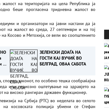
 жалост на територијата на цела Република ја
ходно беше прогласена тридневна жалост во
едиуми и организатори на јавни настани да ја
от на жалост во среда, 27 септември и на тој
 на Косово и Метохија, се вели во соопштението
ТНО
ЗЕЛЕНСКИ ДОАЃА НА
а
ГОСТИ КАЈ ВУЧИЌ ВО
и да
БЕЛГРАД, ОВАА САБОТА
а, според законот, по особено тешка сообраќајна
реда или сериозно оштетување на здравјето на
смрт на високо рангиран државен функционер.
левизија на Србија (РТС) во неделата во селото
 на косовската полиција убиени се Стефан