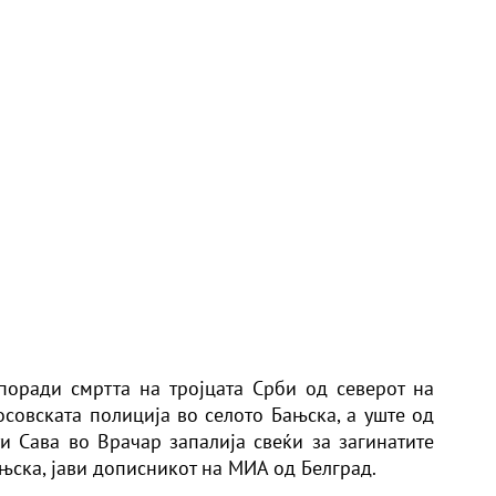
поради смртта на тројцата Срби од северот на
осовската полиција во селото Бањска, а уште од
и Сава во Врачар запалија свеќи за загинатите
њска, јави дописникот на МИА од Белград.