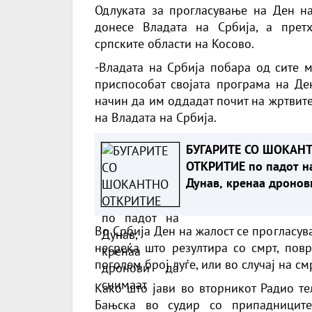
Одлуката за прогласување на Ден на
донесе Владата на Србија, а прет
српските области на Косово.
-Владата на Србија побара од сите м
приспособат својата програма на Ден
начин да им оддадат почит на жртвите
на Владата на Србија.
БУГАРИТЕ СО ШОКАН
ОТКРИТИЕ по падот н
Дунав, кренаа дронов
снимаат
Во Србија Ден на жалост се прогласув
несреќа што резултира со смрт, пов
поголем број луѓе, или во случај на 
Како што јави во вторникот Радио те
Бањска во судир со припадниците