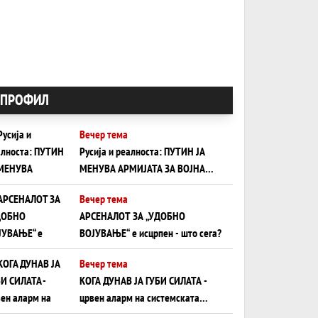
ПРОФИЛ
Вечер тема
Русија и реалноста: ПУТИН ЈА
МЕНУВА АРМИЈАТА ЗА ВОЈНА
ШТО ОСТАНУВА БЕЗ ФРОНТ
Вечер тема
АРСЕНАЛОТ ЗА „УДОБНО
ВОЈУВАЊЕ“ е исцрпен - што сега?
Вечер тема
КОГА ДУНАВ ЈА ГУБИ СИЛАТА -
црвен аларм на системската
плоча од јужна Германија до