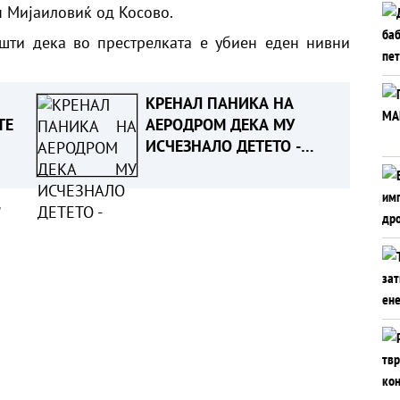
 Мијаиловиќ од Косово.
шти дека во престрелката е убиен еден нивни
КРЕНАЛ ПАНИКА НА
ТЕ
АЕРОДРОМ ДЕКА МУ
ИСЧЕЗНАЛО ДЕТЕТО -
иот
Испаднало дека го
т во
заборавил во
а
сместувањето
ка