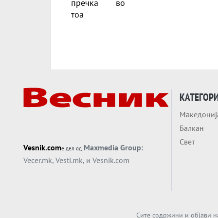
КАТЕГОР
Македониј
Балкан
Свет
Vesnik.com
Maxmedia Group:
е дел од
Vecer.mk
,
Vesti.mk
, и
Vesnik.com
Сите содржини и објави н