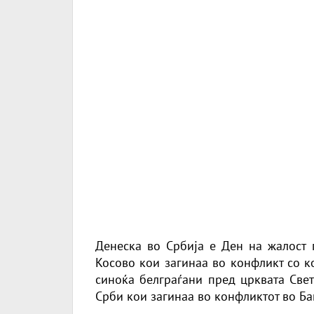
Денеска во Србија е Ден на жалост 
Косово кои загинаа во конфликт со к
синоќа белграѓани пред црквата Свет
Срби кои загинаа во конфликтот во Ба