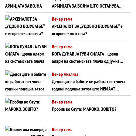
АРМИЈАТА ЗА ВОЈНА ШТО ОСТАНУВА
БЕЗ ФРОНТ
Вечер тема
АРСЕНАЛОТ ЗА „УДОБНО ВОЈУВАЊЕ“ е
исцрпен - што сега?
Вечер тема
КОГА ДУНАВ ЈА ГУБИ СИЛАТА - црвен
аларм на системската плоча од јужна
Германија до Црното Море...
Вечер Анализа
Дедовците и бабите ќе работат пет-шест
години подоцна затоа што НЕМААТ
ВНУЦИ ДА ГИ ЗАМЕНАТ
Вечер тема
Пробив во Сеута: МАРОКО, ЗОШТО?
Вечер тема