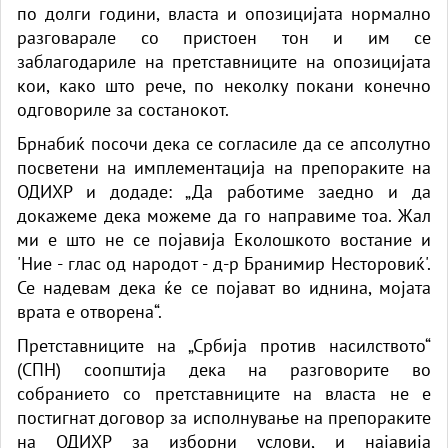
по долги години, власта и опозицијата нормално
разговарале со пристоен тон и им се
заблагодариле на претставниците на опозицијата
кои, како што рече, по неколку покани конечно
одговориле за состанокот.
Брнабиќ посочи дека се согласиле да се апсолутно
посветени на имплементација на препораките на
ОДИХР и додаде: „Да работиме заедно и да
докажеме дека можеме да го направиме тоа. Жал
ми е што не се појавија Еколошкото востание и
'Ние - глас од народот - д-р Бранимир Несторовиќ'.
Се надевам дека ќе се појават во иднина, мојата
врата е отворена“.
Претставниците на „Србија против насилството“
(СПН) соопштија дека на разговорите во
собранието со претставниците на власта не е
постигнат договор за исполнување на препораките
на ОДИХР за изборни услови, и најавија