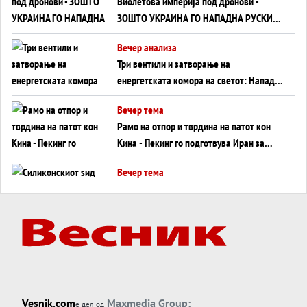
Виолетова империја под дронови -
ЗОШТО УКРАИНА ГО НАПАДНА РУСКИОТ
WILDBERRIES
Вечер анализа
Три вентили и затворање на
енергетската комора на светот: Нападот
во Суец најавува глобален енергетски
Вечер тема
инфаркт?
Рамо на отпор и тврдина на патот кон
Кина - Пекинг го подготвува Иран за
американска копнена инвазија
Вечер тема
Силиконскиот ѕид веќе не е непробоен,
Кина го напаѓа последниот голем
монопол на Западот?
Вечер тема
Трамп тврди дека повторно „разговара“
со Иран - ваквите моменти се поопасни
од отворените закани
Вечер тема
Vesnik.com
Maxmedia Group:
е дел од