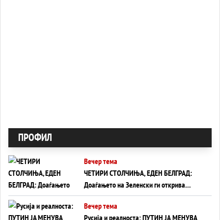
ПРОФИЛ
Вечер тема
ЧЕТИРИ СТОЛЧИЊА, ЕДЕН БЕЛГРАД:
Доаѓањето на Зеленски ги открива
тајните на политиката на балансирање
Вечер тема
на Вучиќ
Русија и реалноста: ПУТИН ЈА МЕНУВА