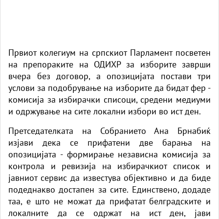
Првиот колегиум на српскиот Парламент посветен
на препораките на ОДИХР за изборите заврши
вчера без договор, а опозицијата постави три
услови за подобрување на изборите да бидат фер -
комисија за избирачки списоци, средени медиуми
и одржување на сите локални избори во ист ден.
Претседателката на Собранието Ана Брнабиќ
изјави дека се прифатени две барања на
опозицијата - формирање независна комисија за
контрола и ревизија на избирачкиот список и
јавниот сервис да известува објективно и да биде
подеднакво достапен за сите. Единствено, додаде
таа, е што не можат да прифатат белградските и
локалните да се одржат на ист ден, јави