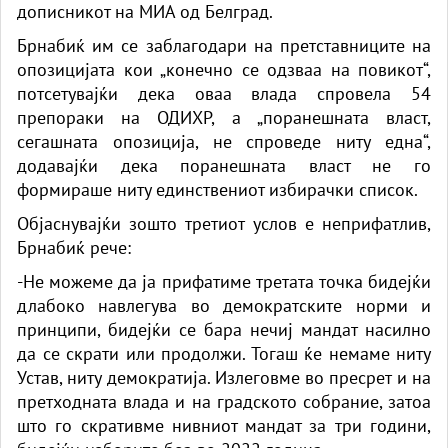
дописникот на МИА од Белград.
Брнабиќ им се заблагодари на претставниците на
опозицијата кои „конечно се одзваа на повикот“,
потсетувајќи дека оваа влада спровела 54
препораки на ОДИХР, а „поранешната власт,
сегашната опозиција, не спроведе ниту една“,
додавајќи дека поранешната власт не го
формираше ниту единствениот избирачки список.
Објаснувајќи зошто третиот услов е неприфатлив,
Брнабиќ рече:
-Не можеме да ја прифатиме третата точка бидејќи
длабоко навлегува во демократските норми и
принципи, бидејќи се бара нечиј мандат насилно
да се скрати или продолжи. Тогаш ќе немаме ниту
Устав, ниту демократија. Излеговме во пресрет и на
претходната влада и на градското собрание, затоа
што го скративме нивниот мандат за три години,