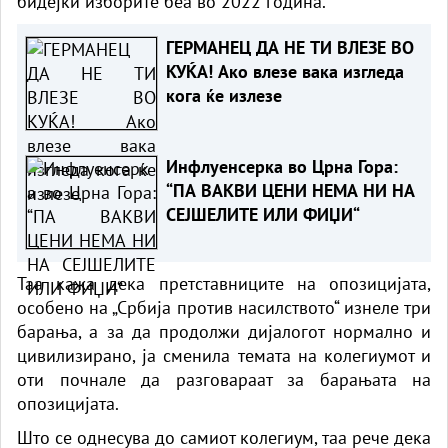
бидејќи изборите беа во 2022 година.
ГЕРМАНЕЦ ДА НЕ ТИ ВЛЕЗЕ ВО
КУЌА! Ако влезе вака изгледа
кога ќе излезе
Инфлуенсерка во Црна Гора:
“ПА ВАКВИ ЦЕНИ НЕМА НИ НА
СЕЈШЕЛИТЕ ИЛИ ФИЏИ“
Таа кажа дека претставниците на опозицијата,
особено на „Србија против насилството“ изнеле три
барања, а за да продолжи дијалогот нормално и
цивилизирано, ја сменила темата на колегиумот и
оти почнале да разговараат за барањата на
опозицијата.
Што се однесува до самиот колегиум, таа рече дека