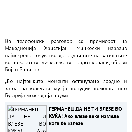
Во телефонски разговор со премиерот на
Македионија Христијан Мицкоски изразив
најискрено сочувство до роднините на загинатите
во пожарот во дискотека во градот кочани, објави
Бојко Борисов.
„Во најтешките моменти остануваме заедно и
затоа на колегата му ја понудив помошта што
Бугарија може да ја пружи.
ГЕРМАНЕЦ ДА НЕ ТИ ВЛЕЗЕ ВО
КУЌА! Ако влезе вака изгледа
кога ќе излезе