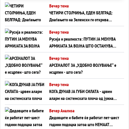
Вечер тема
ЧЕТИРИ СТОЛЧИЊА, ЕДЕН БЕЛГРАД:
Доаѓањето на Зеленски ги открива
тајните на политиката на балансирање
Вечер тема
на Вучиќ
Русија и реалноста: ПУТИН ЈА МЕНУВА
АРМИЈАТА ЗА ВОЈНА ШТО ОСТАНУВА
БЕЗ ФРОНТ
Вечер тема
АРСЕНАЛОТ ЗА „УДОБНО ВОЈУВАЊЕ“ е
исцрпен - што сега?
Вечер тема
КОГА ДУНАВ ЈА ГУБИ СИЛАТА - црвен
аларм на системската плоча од јужна
Германија до Црното Море...
Вечер Анализа
Дедовците и бабите ќе работат пет-шест
години подоцна затоа што НЕМААТ