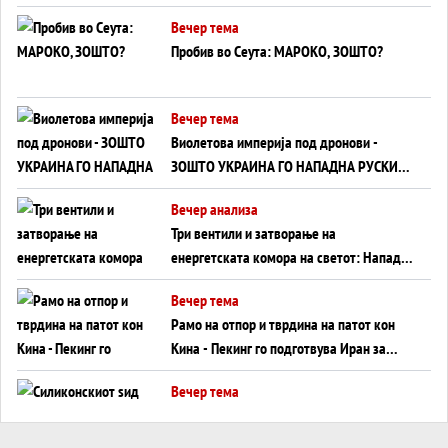
ВНУЦИ ДА ГИ ЗАМЕНАТ
Вечер тема
Пробив во Сеута: МАРОКО, ЗОШТО?
Вечер тема
Виолетова империја под дронови -
ЗОШТО УКРАИНА ГО НАПАДНА РУСКИОТ
WILDBERRIES
Вечер анализа
Три вентили и затворање на
енергетската комора на светот: Нападот
во Суец најавува глобален енергетски
Вечер тема
инфаркт?
Рамо на отпор и тврдина на патот кон
Кина - Пекинг го подготвува Иран за
американска копнена инвазија
Вечер тема
Силиконскиот ѕид веќе не е непробоен,
Кина го напаѓа последниот голем