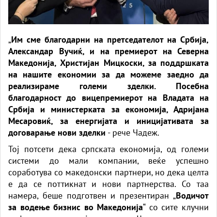
„
Им сме благодарни на претседателот на Србија,
Александар Вучиќ, и на премиерот на Северна
Македонија, Христијан Мицкоски, за поддршката
на нашите економии за да можеме заедно да
реализираме големи зделки. Посебна
благодарност до вицепремиерот на Владата на
Србија и министерката за економија, Адријана
Месаровиќ, за енергијата и иницијативата за
договарање нови зделки
- рече Чадеж.
Тој потсети дека српската економија, од големи
системи до мали компании, веќе успешно
соработува со македонски партнери, но дека целта
е да се поттикнат и нови партнерства. Со таа
намера, беше подготвен и презентиран „
Водичот
за водење бизнис во Македонија
“ со сите клучни