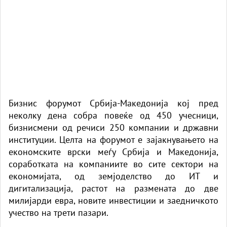
Бизнис форумот Србија-Македонија кој пред
неколку дена собра повеќе од 450 учесници,
бизнисмени од речиси 250 компании и државни
институции. Целта на форумот е зајакнувањето на
економските врски меѓу Србија и Македонија,
соработката на компаниите во сите сектори на
економијата, од земјоделство до ИТ и
дигитализација, растот на размената до две
милијарди евра, новите инвестиции и заедничкото
учество на трети пазари.