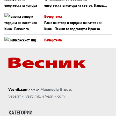
енергетската комора на светот: Нападот
во Суец најавува глобален енергетски
Вечер тема
инфаркт?
Рамо на отпор и тврдина на патот кон
Кина - Пекинг го подготвува Иран за
американска копнена инвазија
Вечер тема
Силиконскиот ѕид веќе не е непробоен,
Кина го напаѓа последниот голем
монопол на Западот?
Вечер тема
Трамп тврди дека повторно „разговара“
со Иран - ваквите моменти се поопасни
од отворените закани
Вечер тема
Vesnik.com
Maxmedia Group:
е дел од
ДЛАБОКО УДОЛУ: Сметководствените
Vecer.mk
,
Vesti.mk
, и
Vesnik.com
трикови што го соборија ЕНРОН ги
применуваат гигантите за ВИ
Вечер тема
КАТЕГОРИИ