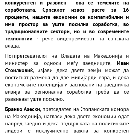
конкурентен и развиен - ова се темелите на
соработката. Српскиот извоз расте за 16
проценти, нашите економии се компатибилни и
има простор за уште посилна соработка, во
традиционалните сектори, но и во современите
технологии
- рече вицепремиерот на српската
влада.
Потпретседателот на Владата на Македонија и
министер за односи меѓу заедниците,
Иван
Стоилковиќ
, изјави дека двете земји можат да
постигнат размена до две милијарди евра, и дека
економските потенцијали засновани на заедничка
визија за регионална соработка треба да се
развиваат уште посилно.
Бранко Азески
, претседател на Стопанската комора
на Македонија, нагласи дека двете економии одат
напред заедно и дека поддршката на политичките
лидери е исклучително важна за конкретен