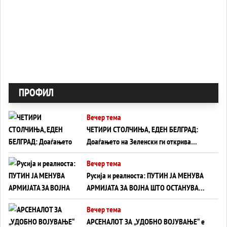
ПРОФИЛ
Вечер тема
ЧЕТИРИ СТОЛЧИЊА, ЕДЕН БЕЛГРАД:
Доаѓањето на Зеленски ги открива
тајните на политиката на балансирање
Вечер тема
на Вучиќ
Русија и реалноста: ПУТИН ЈА МЕНУВА
АРМИЈАТА ЗА ВОЈНА ШТО ОСТАНУВА
БЕЗ ФРОНТ
Вечер тема
АРСЕНАЛОТ ЗА „УДОБНО ВОЈУВАЊЕ“ е