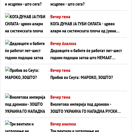
исцрпен - што сега?
Вечер тема
КОГА ДУНАВ ЈА ГУБИ СИЛАТА - црвен
аларм на системската плоча од јужна
Германија до Црното Море...
Вечер Анализа
Дедовците и бабите ќе работат пет-шест
години подоцна затоа што НЕМААТ
ВНУЦИ ДА ГИ ЗАМЕНАТ
Вечер тема
Пробив во Сеута: МАРОКО, ЗОШТО?
Вечер тема
Виолетова империја под дронови -
ЗОШТО УКРАИНА ГО НАПАДНА РУСКИОТ
WILDBERRIES
Вечер анализа
Три вентили и затворање на