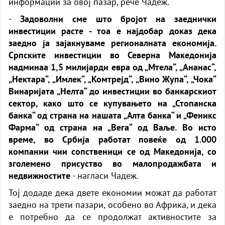
информации за овој пазар, рече Чадеж.
-
Задоволни сме што бројот на заеднички
инвестиции расте - тоа е најдобар доказ дека
заедно ја зајакнуваме регионалната економија.
Српските инвестиции во Северна Македонија
надминаа 1,5 милијарди евра од „Мтела“, „Ананас“,
„Нектара“, „Имлек“, „Комтрејд“, „Вино Жупа“, „Чока“
Винаријата „Нелта“ до инвестиции во банкарскиот
сектор, како што се купувањето на „Стопанска
банка“ од страна на нашата „Алта банка“ и „Феникс
Фарма“ од страна на „Вега“ од Ваље. Во исто
време, во Србија работат повеќе од 1.000
компании чии сопственици се од Македонија, со
зголемено присуство во малопродажбата и
недвижностите
- нагласи Чадеж.
Тој додаде дека двете економии можат да работат
заедно на трети пазари, особено во Африка, и дека
е потребно да се продолжат активностите за