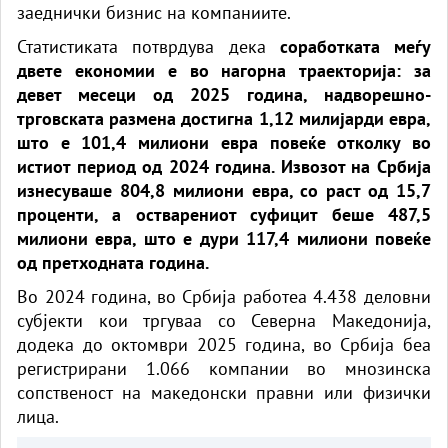
заеднички бизнис на компаниите.
Статистиката потврдува дека
соработката меѓу
двете економии е во нагорна траекторија: за
девет месеци од 2025 година, надворешно-
трговската размена достигна 1,12 милијарди евра,
што е 101,4 милиони евра повеќе отколку во
истиот период од 2024 година. Извозот на Србија
изнесуваше 804,8 милиони евра, со раст од 15,7
проценти, а остварениот суфицит беше 487,5
милиони евра, што е дури 117,4 милиони повеќе
од претходната година.
Во 2024 година, во Србија работеа 4.438 деловни
субјекти кои тргуваа со Северна Македонија,
додека до октомври 2025 година, во Србија беа
регистрирани 1.066 компании во мнозинска
сопственост на македонски правни или физички
лица.