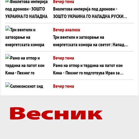
Вечер тема
Виолетова империја под дронови -
ЗОШТО УКРАИНА ГО НАПАДНА РУСКИОТ
WILDBERRIES
Вечер анализа
Три вентили и затворање на
енергетската комора на светот: Нападот
во Суец најавува глобален енергетски
Вечер тема
инфаркт?
Рамо на отпор и тврдина на патот кон
Кина - Пекинг го подготвува Иран за
американска копнена инвазија
Вечер тема
Силиконскиот ѕид веќе не е непробоен,
Кина го напаѓа последниот голем
монопол на Западот?
Вечер тема
Трамп тврди дека повторно „разговара“
со Иран - ваквите моменти се поопасни
од отворените закани