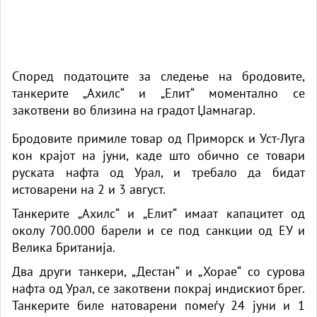
Според податоците за следење на бродовите,
танкерите „Ахилс“ и „Елит“ моментално се
закотвени во близина на градот Џамнагар.
Бродовите примиле товар од Приморск и Уст-Луга
кон крајот на јуни, каде што обично се товари
руската нафта од Урал, и требало да бидат
истоварени на 2 и 3 август.
Танкерите „Ахилс“ и „Елит“ имаат капацитет од
околу 700.000 барели и се под санкции од ЕУ и
Велика Британија.
Два други танкери, „Дестан“ и „Хорае“ со сурова
нафта од Урал, се закотвени покрај индискиот брег.
Танкерите биле натоварени помеѓу 24 јуни и 1