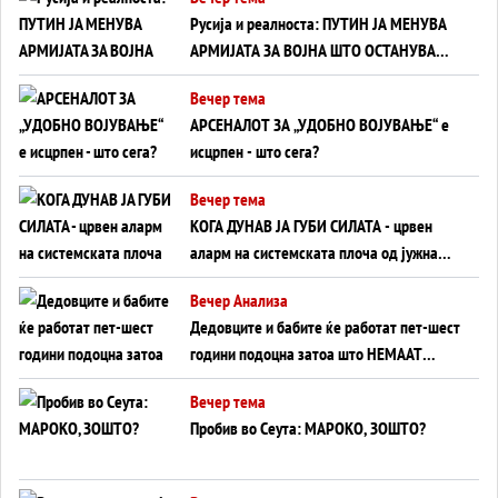
на Вучиќ
Русија и реалноста: ПУТИН ЈА МЕНУВА
АРМИЈАТА ЗА ВОЈНА ШТО ОСТАНУВА
БЕЗ ФРОНТ
Вечер тема
АРСЕНАЛОТ ЗА „УДОБНО ВОЈУВАЊЕ“ е
исцрпен - што сега?
Вечер тема
КОГА ДУНАВ ЈА ГУБИ СИЛАТА - црвен
аларм на системската плоча од јужна
Германија до Црното Море...
Вечер Анализа
Дедовците и бабите ќе работат пет-шест
години подоцна затоа што НЕМААТ
ВНУЦИ ДА ГИ ЗАМЕНАТ
Вечер тема
Пробив во Сеута: МАРОКО, ЗОШТО?