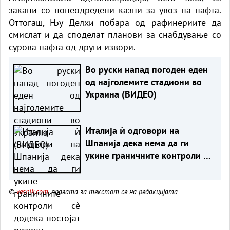
закани со понеодредени казни за увоз на нафта.
Оттогаш, Њу Делхи побара од рафинериите да
смислат и да споделат планови за снабдување со
сурова нафта од други извори.
Во руски напад погоден еден
од најголемите стадиони во
Украина (ВИДЕО)
Италија ѝ одговори на
Шпанија дека нема да ги
укине граничните контроли сè
додека постојат ризици
©
vesnik.com
, правата за текстот се на редакцијата