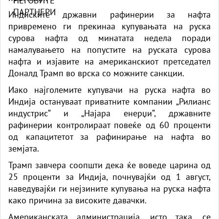
Индиските државни рафинерии за нафта
привремено ги прекинаа купувањата на руска
сурова нафта од минатата недела поради
намалувањето на попустите на руската сурова
нафта и изјавите на американскиот претседател
Доналд Трамп во врска со можните санкции.
Иако најголемите купувачи на руска нафта во
Индија остануваат приватните компании „Рилианс
индустрис“ и „Најара енерџи“, државните
рафинерии контролираат повеќе од 60 проценти
од капацитетот за рафинирање на нафта во
земјата.
Трамп завчера соопшти дека ќе воведе царина од
25 проценти за Индија, почнувајќи од 1 август,
наведувајќи ги нејзините купувања на руска нафта
како причина за високите давачки.
Американската администрација, исто така, се