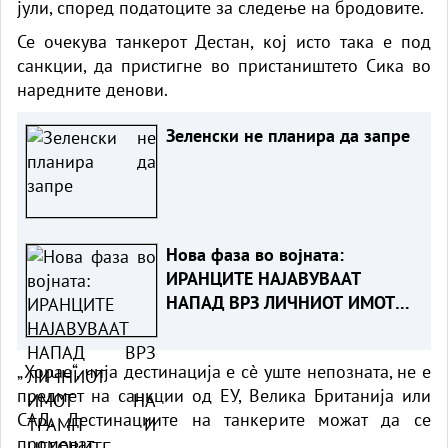
јули, според податоците за следење на бродовите.
Се очекува танкерот Дестан, кој исто така е под
санкции, да пристигне во пристаништето Сика во
наредните денови.
Зеленски не планира да запре
Нова фаза во војната:
ИРАНЦИТЕ НАЈАВУВААТ
НАПАД ВРЗ ЛИЧНИОТ ИМОТ
НА ТРАМП И НЕГОВИТЕ
ПАРТНЕРИ
„Хорае“, чија дестинација е сè уште непозната, не е
предмет на санкции од ЕУ, Велика Британија или
САД. Дестинациите на танкерите можат да се
променат.