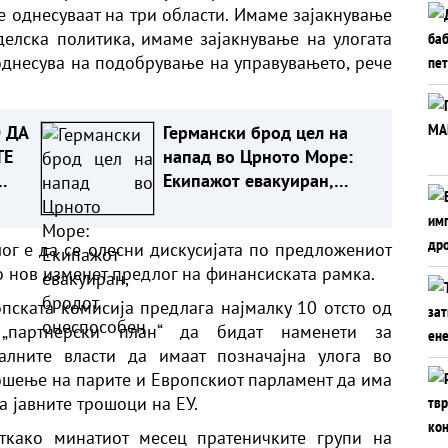
е однесуваат на три области. Имаме зајакнување
делска политика, имаме зајакнување на улогата
 однесува на подобрување на управувањето, рече
 ДА
Германски брод цел на
ТЕ
напад во Црното Море:
Екипажот евакуиран,
бродот онеспособен
лог е да се олесни дискусијата по предложениот
со нов изменет предлог на финансиската рамка.
опската комисија предлага најмалку 10 отсто од
 „партнерски план“ да бидат наменети за
калните власти да имаат позначајна улога во
ошење на парите и Европскиот парламент да има
а јавните трошоци на ЕУ.
откако минатиот месец пратеничките групи на