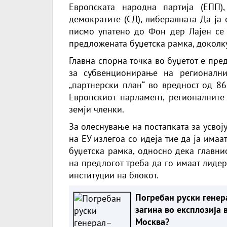
Европската народна партија (ЕПП),
демократите (СД), либералната Да ја
писмо упатено до Фон дер Лајен се 
предложената буџетска рамка, доколк
Главна спорна точка во буџетот е пре
за субвенционирање на регионални
„партнерски план“ во вредност од 86
Европскиот парламент, регионалните 
земји членки.
За олеснување на постапката за усвој
на ЕУ излегоа со идеја тие да ја имаа
буџетска рамка, односно дека главни
на предлогот треба да го имаат лидер
институции на блокот.
Погребан руски генер
загина во експлозија 
Москва?