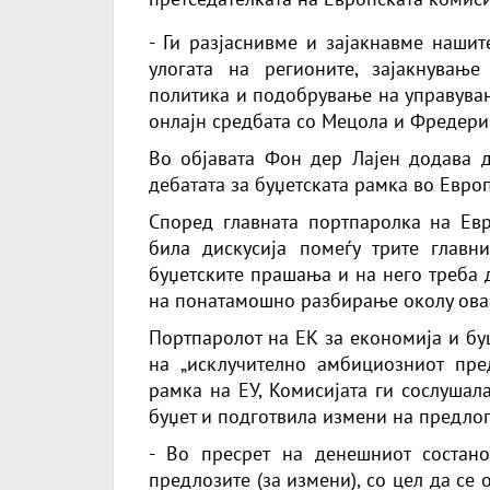
- Ги разјаснивме и зајакнавме нашит
улогата на регионите, зајакнување
политика и подобрување на управувањ
онлајн средбата со Мецола и Фредери
Во објавата Фон дер Лајен додава д
дебатата за буџетската рамка во Евро
Според главната портпаролка на Евр
била дискусија помеѓу трите глав
буџетските прашања и на него треба 
на понатамошно разбирање околу ова
Портпаролот на ЕК за економија и бу
на „исклучително амбициозниот пре
рамка на ЕУ, Комисијата ги сослушал
буџет и подготвила измени на предлог
- Во пресрет на денешниот состано
предлозите (за измени), со цел да се