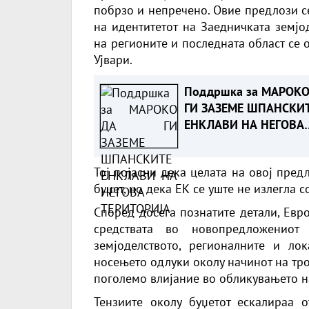
побрзо и непречено. Овие предлози с
на идентитетот на Заедничката земјо
на регионите и последната област се
Ујвари.
Поддршка за МАРОКО
ГИ ЗАЗЕМЕ ШПАНСКИ
ЕНКЛАВИ НА НЕГОВА
ТЕРИТОРИЈА
Тој појасни дека целата на овој пред
буџет, но дека ЕК се уште не излегла 
Според досега познатите детали, Евр
средствата во новопредложениот
земјоделството, регионалните и ло
носењето одлуки околу начинот на тр
поголемо влијание во обликувањето н
Тензиите околу буџетот ескалираа 