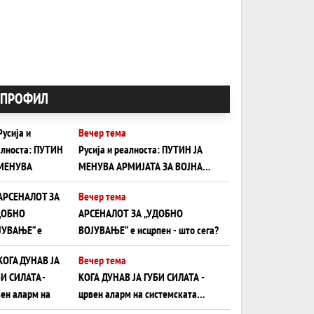
ПРОФИЛ
Вечер тема
Русија и реалноста: ПУТИН ЈА
МЕНУВА АРМИЈАТА ЗА ВОЈНА
ШТО ОСТАНУВА БЕЗ ФРОНТ
Вечер тема
АРСЕНАЛОТ ЗА „УДОБНО
ВОЈУВАЊЕ“ е исцрпен - што сега?
Вечер тема
КОГА ДУНАВ ЈА ГУБИ СИЛАТА -
црвен аларм на системската
плоча од јужна Германија до