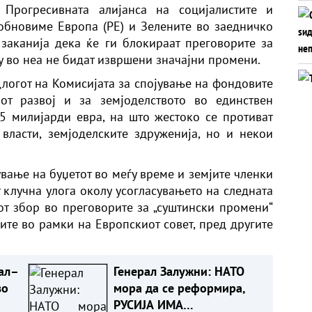
 Прогресивната алијанса на социјалистите и
 обновиме Европа (РЕ) и Зелените во заедничко
заканија дека ќе ги блокираат преговорите за
у во неа не бидат извршени значајни промени.
длогот на Комисијата за спојување на фондовите
от развој и за земјоделството во единствен
5 милијарди евра, на што жестоко се противат
власти, земјоделските здруженија, но и некои
ување на буџетот во меѓу време и земјите членки
т клучна улога околу усогласувањето на следната
от збор во преговорите за „суштински промени“
ите во рамки на Европскиот совет, пред другите
ал–
Генерал Залужни: НАТО
во
мора да се реформира,
РУСИЈА ИМА