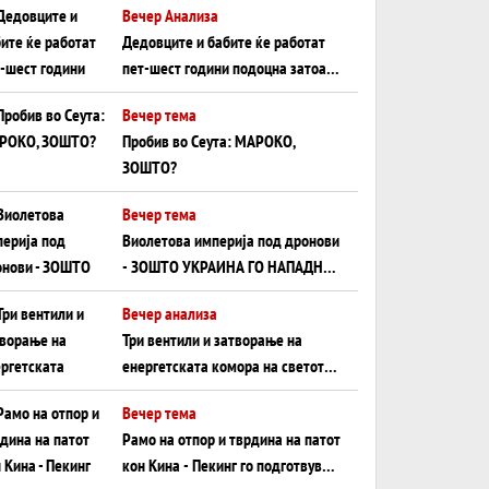
Вечер Анализа
Црното Море...
Дедовците и бабите ќе работат
пет-шест години подоцна затоа
што НЕМААТ ВНУЦИ ДА ГИ
Вечер тема
ЗАМЕНАТ
Пробив во Сеута: МАРОКО,
ЗОШТО?
Вечер тема
Виолетова империја под дронови
- ЗОШТО УКРАИНА ГО НАПАДНА
РУСКИОТ WILDBERRIES
Вечер анализа
Три вентили и затворање на
енергетската комора на светот:
Нападот во Суец најавува
Вечер тема
глобален енергетски инфаркт?
Рамо на отпор и тврдина на патот
кон Кина - Пекинг го подготвува