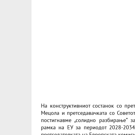
На конструктивниот состанок со прет
Мецола и претседавачката со Совето
постигнавме „солидно разбирање“ з
рамка на ЕУ за периодот 2028-2034
претседателката на Европската комиси