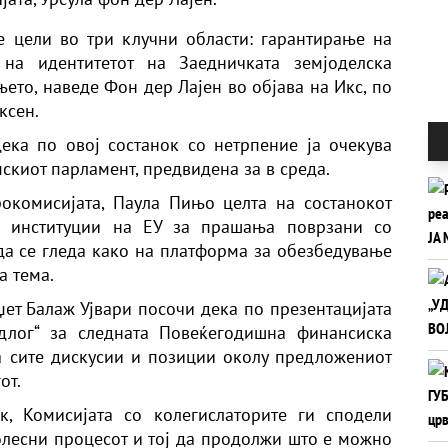
е цели во три клучни области: гарантирање на
 на идентитетот на Заедничката земјоделска
ето, наведе Фон дер Лајен во објава на Икс, по
ксен.
ека по овој состанок со нетрпение ја очекува
пскиот парламент, предвидена за в среда.
окомисијата, Паула Пињо целта на состанокот
ни институции на ЕУ за прашања поврзани со
да се гледа како на платформа за обезбедување
а тема.
џет Балаж Ујвари посочи дека по презентацијата
длог“ за следната Повеќегодишна финансиска
а сите дискусии и позиции околу предложениот
от.
к, Комисијата со колегислаторите ги сподели
 олесни процесот и тој да продолжи што е можно