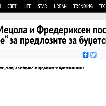
Н
СВЕТ
LIFE
STAR
URBAN
TRENDING
TE
 Мецола и Фредериксен по
“ за предлозите за буџет