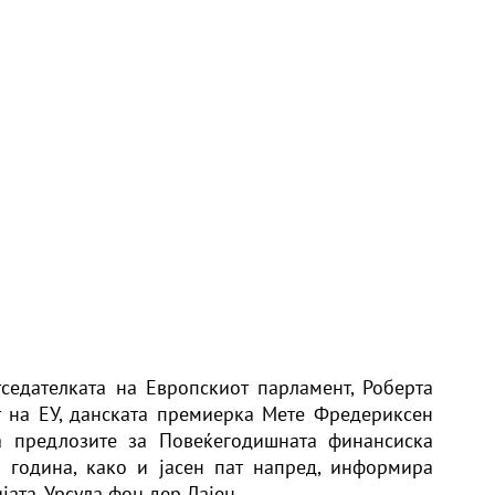
седателката на Европскиот парламент, Роберта
т на ЕУ, данската премиерка Мете Фредериксен
а предлозите за Повеќегодишната финансиска
 година, како и јасен пат напред, информира
јата, Урсула фон дер Лајен.