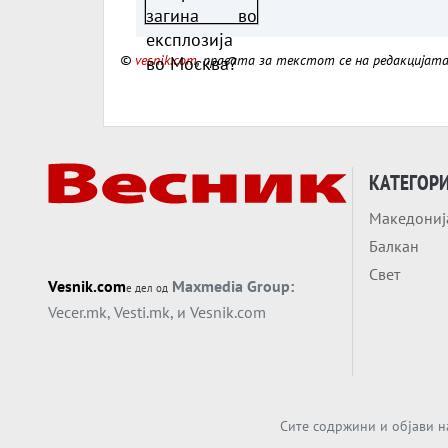
©
vesnik.com
, правата за текстот се на редакцијат
КАТЕГОР
Македониј
Балкан
Свет
Vesnik.com
Maxmedia Group:
е дел од
Vecer.mk
,
Vesti.mk
, и
Vesnik.com
Сите содржини и објави н