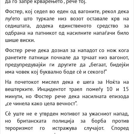
да го запре крварењето“, рече тој.
Фостер, кој седел во еден од вагоните, рекол дека
луѓето што туркале низ возот оставале крв на
седиштата, додека единственото средство за
одбрана на патникот од насилните напаѓачи било
шише виски.
Фостер рече дека дознал за нападот со нож кога
ранетите патници почнале да трчаат низ вагонот,
предупредувајќи ги другите да „бегаат, бидејќи
има човек кој буквално боде сè и секого!“
На почетокот мислел дека е шега за Ноќта на
вештерките. Инцидентот траел помеѓу 10 и 15
минути, но Фостер рече дека насилната епизода
„се чинела како цела вечност“.
Сè уште не е утврден мотивот за ужасниот напад,
но британската полиција за борба против
тероризмот го истражува случајот. Според