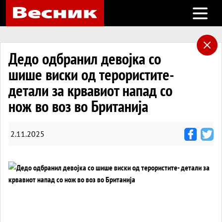
Open m
Дедо одбранил девојка со
шише виски од терористите-
детали за крвавиот напад со
нож во воз во Британија
2.11.2025