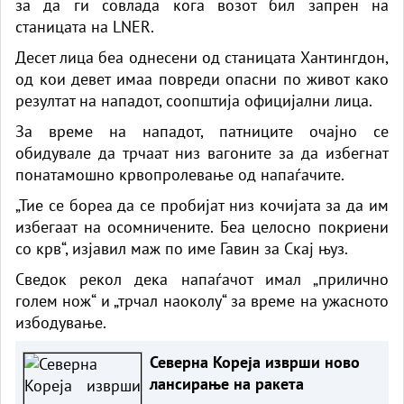
за да ги совлада кога возот бил запрен на
станицата на LNER.
Десет лица беа однесени од станицата Хантингдон,
од кои девет имаа повреди опасни по живот како
резултат на нападот, соопштија официјални лица.
За време на нападот, патниците очајно се
обидувале да трчаат низ вагоните за да избегнат
понатамошно крвопролевање од напаѓачите.
„Тие се бореа да се пробијат низ кочијата за да им
избегаат на осомничените. Беа целосно покриени
со крв“, изјавил маж по име Гавин за Скај њуз.
Сведок рекол дека напаѓачот имал „прилично
голем нож“ и „трчал наоколу“ за време на ужасното
избодување.
Северна Кореја изврши ново
лансирање на ракета