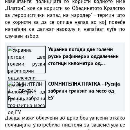
извештаите, полицијата го користи кодното име
„Платон“, кое се користи во Обединетото Кралство
за „терористички напад на мародер“ - термин што
се користи за да се опише напад во кој повеќе
напаѓачи се движат наоколу и напаѓаат луѓе по
случаен избор.
Украина погоди две големи
руски рафинерии оддалечени
стотици километри од
границата
СОМНИТЕЛНА ПРАТКА - Русија
забрани транзит на месо од
ЕУ
Двајца мажи облечени во црно беа уапсени откако
полицијата употребила пиштоли за зашеметување