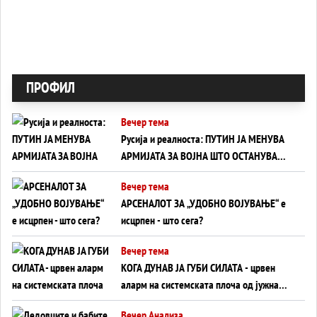
ПРОФИЛ
Вечер тема
Русија и реалноста: ПУТИН ЈА МЕНУВА
АРМИЈАТА ЗА ВОЈНА ШТО ОСТАНУВА
БЕЗ ФРОНТ
Вечер тема
АРСЕНАЛОТ ЗА „УДОБНО ВОЈУВАЊЕ“ е
исцрпен - што сега?
Вечер тема
КОГА ДУНАВ ЈА ГУБИ СИЛАТА - црвен
аларм на системската плоча од јужна
Германија до Црното Море...
Вечер Анализа