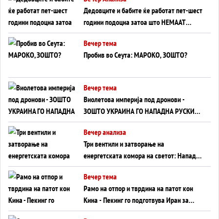
Дедовците и бабите ќе работат пет-шест
години подоцна затоа што НЕМААТ
ВНУЦИ ДА ГИ ЗАМЕНАТ
Вечер тема
Пробив во Сеута: МАРОКО, ЗОШТО?
Вечер тема
Виолетова империја под дронови -
ЗОШТО УКРАИНА ГО НАПАДНА РУСКИОТ
WILDBERRIES
Вечер анализа
Три вентили и затворање на
енергетската комора на светот: Нападот
во Суец најавува глобален енергетски
Вечер тема
инфаркт?
Рамо на отпор и тврдина на патот кон
Кина - Пекинг го подготвува Иран за
американска копнена инвазија