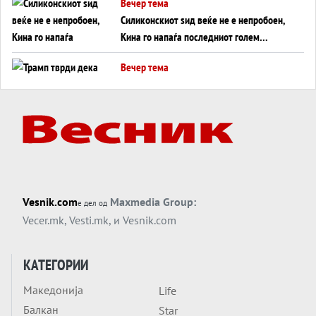
Вечер тема
Силиконскиот ѕид веќе не е непробоен,
Кина го напаѓа последниот голем
монопол на Западот?
Вечер тема
Трамп тврди дека повторно „разговара“
со Иран - ваквите моменти се поопасни
од отворените закани
Вечер тема
ДЛАБОКО УДОЛУ: Сметководствените
трикови што го соборија ЕНРОН ги
применуваат гигантите за ВИ
Вечер тема
Vesnik.com
Maxmedia Group:
е дел од
АТОМСКО ДОМИНО НА БЛИСКИОТ
Vecer.mk
,
Vesti.mk
, и
Vesnik.com
ИСТОК
Вечер тема
КАТЕГОРИИ
ОД ШАХЕД ДО СВЕТСКА ВОЈНА?
Македонија
Life
Обвинувањето кон Русија го поврзува
Балкан
Блискиот Исток со украинското бојно
Star