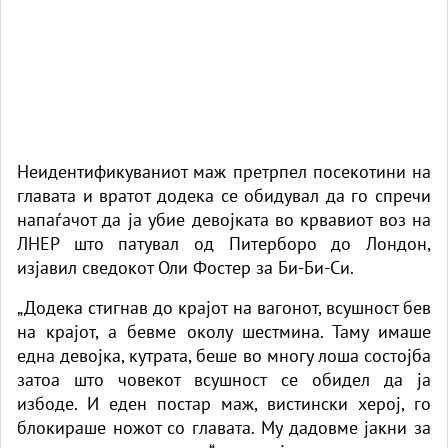
Неидентификуваниот маж претрпел посекотини на
главата и вратот додека се обидувал да го спречи
напаѓачот да ја убие девојката во крвавиот воз на
ЛНЕР што патувал од Питерборо до Лондон,
изјавил сведокот Оли Фостер за Би-Би-Си.
„Додека стигнав до крајот на вагонот, всушност бев
на крајот, а бевме околу шестмина. Таму имаше
една девојка, кутрата, беше во многу лоша состојба
затоа што човекот всушност се обидел да ја
избоде. И еден постар маж, вистински херој, го
блокираше ножот со главата. Му дадовме јакни за