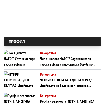
ПРОФИЛ
Вечер тема
Чие е „новото НАТО“? Саудиски пари,
турска војска и пакистанска бомба во
служба на Америка - или ќе стане
Вечер тема
сувишна?
ЧЕТИРИ СТОЛЧИЊА, ЕДЕН БЕЛГРАД:
Доаѓањето на Зеленски ги открива
тајните на политиката на балансирање
Вечер тема
на Вучиќ
Русија и реалноста: ПУТИН ЈА МЕНУВА