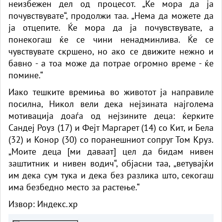
неизбежен дел од процесот. „Ќе мора да ја
почувствувате“, продолжи таа. „Нема да можете да
ја отцепите. Ќе мора да ја почувствувате, а
понекогаш ќе се чини ненадминлива. Ќе се
чувствувате скршено, но ако се движите нежно и
бавно - а тоа може да потрае огромно време - ќе
помине.“
Иако тешките времиња во животот ја направиле
посилна, Никол вели дека нејзината најголема
мотивација доаѓа од нејзините деца: ќерките
Сандеј Роуз (17) и Фејт Маргарет (14) со Кит, и Бела
(32) и Конор (30) со поранешниот сопруг Том Круз.
„Моите деца [ми даваат] цел да бидам нивен
заштитник и нивен водич“, објасни таа, „ветувајќи
им дека сум тука и дека без разлика што, секогаш
има безбедно место за растење.“
Извор:
Индекс.хр