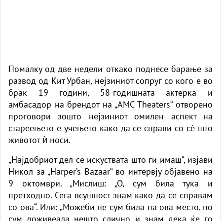
Помалку од две недели откако поднесе барање за
развод од Кит Урбан, нејзиниот сопруг со кого е во
брак 19 години, 58-годишната актерка и
амбасадор на брендот на „AMC Theaters“ отворено
проговори зошто нејзиниот омилен аспект на
стареењето е учењето како да се справи со сè што
животот ѝ носи.
„Најдобриот дел се искуствата што ги имаш“, изјави
Никол за „Harper’s Bazaar“ во интервју објавено на
9 октомври. „Мислиш: „О, сум била тука и
претходно. Сега всушност знам како да се справам
со ова“. Или: „Можеби не сум била на ова место, но
сум доживеала нешто слично и знам дека ќе го