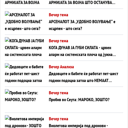
АРМИЈАТА ЗА ВОЈНА ШТО ОСТАНУВА
БЕЗ ФРОНТ
Вечер тема
АРСЕНАЛОТ ЗА „УДОБНО ВОЈУВАЊЕ“ е
исцрпен - што сега?
Вечер тема
КОГА ДУНАВ ЈА ГУБИ СИЛАТА - црвен
аларм на системската плоча од јужна
Германија до Црното Море...
Вечер Анализа
Дедовците и бабите ќе работат пет-шест
години подоцна затоа што НЕМААТ
ВНУЦИ ДА ГИ ЗАМЕНАТ
Вечер тема
Пробив во Сеута: МАРОКО, ЗОШТО?
Вечер тема
Виолетова империја под дронови -