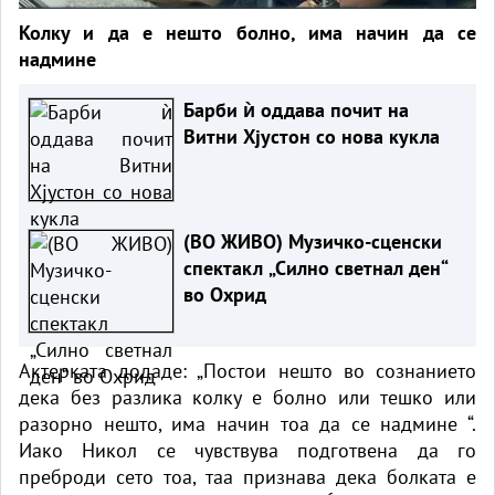
Колку и да е нешто болно, има начин да се
надмине
Барби ѝ оддава почит на
Витни Хјустон со нова кукла
(ВО ЖИВО) Музичко-сценски
спектакл „Силно светнал ден“
во Охрид
Актерката додаде: „Постои нешто во сознанието
дека без разлика колку е болно или тешко или
разорно нешто, има начин тоа да се надмине “.
Иако Никол се чувствува подготвена да го
преброди сето тоа, таа признава дека болката е