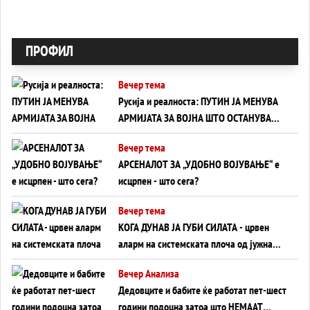
ПРОФИЛ
Вечер тема
Русија и реалноста: ПУТИН ЈА МЕНУВА
АРМИЈАТА ЗА ВОЈНА ШТО ОСТАНУВА
БЕЗ ФРОНТ
Вечер тема
АРСЕНАЛОТ ЗА „УДОБНО ВОЈУВАЊЕ“ е
исцрпен - што сега?
Вечер тема
КОГА ДУНАВ ЈА ГУБИ СИЛАТА - црвен
аларм на системската плоча од јужна
Германија до Црното Море...
Вечер Анализа
Дедовците и бабите ќе работат пет-шест
години подоцна затоа што НЕМААТ