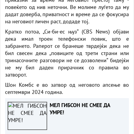
повеќето од нив неточни. Ве молиме луѓето да му
дадат доверба, приватност и време да се фокусира
на неговиот личен раст, додаде тој.
Кратко потоа, „Си-би-ес њуз“ (CBS News) објави
дека имал троен телефонски повик, што е
забрането. Раперот се бранеше тврдејќи дека не
бил свесен дека „повиците од трети страни или
тринасочните разговори не се дозволени“ бидејќи
не му бил даден прирачник со правила во
затворот.
Шон Комбс е во затвор од неговото апсење во
септември 2024 година.
МЕЛ ГИБСОН НЕ СМЕЕ ДА
УМРЕ!