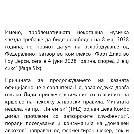
Имено, проблематичната некогашна музичка
ѕвезда требаше да биде ослободен на 8 мај 2028
година, но новиот датум на ослободување од
Федералниот затвор во комплексот Форт Дикс во
Њу Џерси, сега е 4 јуни 2028 година, според „Пејџ
сикс“ (Page Six).
Причината за продолжувањето на казната
официјално не е соопштена. Но, оваа одлука доаѓа
откако Диди привлече внимание со гласините за
кршење на неколку затворски правила. Минатата
недела, на пр., „Ти-ем-зи“ (TMZ) објави дека Комбс
„имал проблеми со затворските службеници“,
поради поседување и консумација на „домашен
алкохол“ направен од ферментиран шеќер, сок и