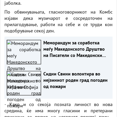
јаболка.
По обвинувањата, гласноговорникот на Комбс
изјави дека музичарот е сосредоточен на
прилагодување, работи на себе и се труди кон
подобрување секој ден.
Меморандум за соработка
меѓу Македонското Друштво
на Писатели со Македонскиот
КИЦ во Софија
Сидни Свини волонтира во
нејзиниот роден град погоден
од пожари
- Како и со секоја позната личност во нова
средина, ќе има многу гласини и претерани
приказни за време на неговиот престој таму -