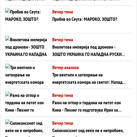
ВНУЦИ ДА ГИ ЗАМЕНАТ
Вечер тема
Пробив во Сеута: МАРОКО, ЗОШТО?
Вечер тема
Виолетова империја под дронови -
ЗОШТО УКРАИНА ГО НАПАДНА РУСКИОТ
WILDBERRIES
Вечер анализа
Три вентили и затворање на
енергетската комора на светот: Нападот
во Суец најавува глобален енергетски
Вечер тема
инфаркт?
Рамо на отпор и тврдина на патот кон
Кина - Пекинг го подготвува Иран за
американска копнена инвазија
Вечер тема
Силиконскиот ѕид веќе не е непробоен,