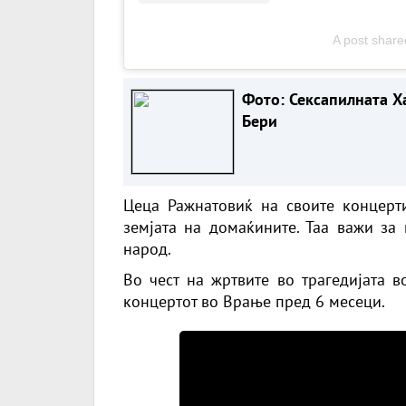
A post share
Фото: Сексапилната Х
Бери
Цеца Ражнатовиќ на своите концерт
земјата на домаќините. Таа важи за
народ.
Во чест на жртвите во трагедијата в
концертот во Врање пред 6 месеци.