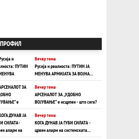
ПРОФИЛ
Вечер тема
Русија и реалноста: ПУТИН ЈА
МЕНУВА АРМИЈАТА ЗА ВОЈНА
ШТО ОСТАНУВА БЕЗ ФРОНТ
Вечер тема
АРСЕНАЛОТ ЗА „УДОБНО
ВОЈУВАЊЕ“ е исцрпен - што сега?
Вечер тема
КОГА ДУНАВ ЈА ГУБИ СИЛАТА -
црвен аларм на системската
плоча од јужна Германија до