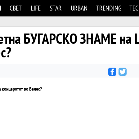
Н
СВЕТ
LIFE
STAR
URBAN
TRENDING
TE
метна БУГАРСКО ЗНАМЕ на 
ес?