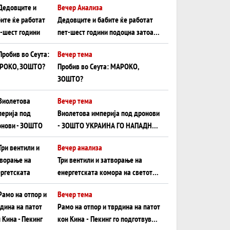
Вечер Анализа
Црното Море...
Дедовците и бабите ќе работат
пет-шест години подоцна затоа
што НЕМААТ ВНУЦИ ДА ГИ
Вечер тема
ЗАМЕНАТ
Пробив во Сеута: МАРОКО,
ЗОШТО?
Вечер тема
Виолетова империја под дронови
- ЗОШТО УКРАИНА ГО НАПАДНА
РУСКИОТ WILDBERRIES
Вечер анализа
Три вентили и затворање на
енергетската комора на светот:
Нападот во Суец најавува
Вечер тема
глобален енергетски инфаркт?
Рамо на отпор и тврдина на патот
кон Кина - Пекинг го подготвува