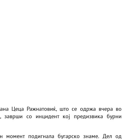
лана Цеца Ражнатовиќ, што се одржа вчера во
с, заврши со инцидент кој предизвика бурни
н момент подигнала бугарско знаме. Дел од