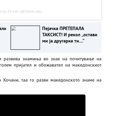
d by 24 info (@24info.mk)
али
Пејачка ПРЕТЕПАЛА
ТАКСИСТ! И рекол „остави
ми ја другарка ти....“
и развива знамиња во знак на почитување на
 голем пријател и обожавател на македонскиот
о Кочани, таа го разви македонското знаме на