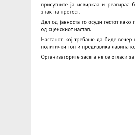
присутните ја исвиркаа и реагираа б
знак на протест.
Дел од јавноста го осуди гестот како
од сценскиот настап.
Настанот, кој требаше да биде вечер
политички тон и предизвика лавина к
Организаторите засега не се огласи за