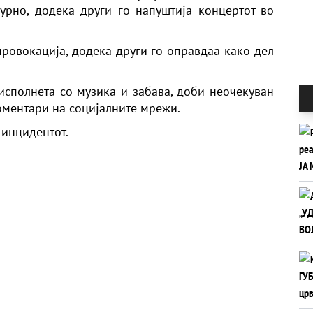
урно, додека други го напуштија концертот во
 провокација, додека други го оправдаа како дел
 исполнета со музика и забава, доби неочекуван
оментари на социјалните мрежи.
 инцидентот.