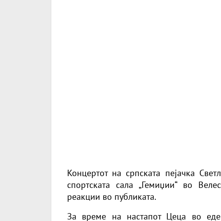
Концертот на српската пејачка Свет
спортската сала „Гемиџии“ во Веле
реакции во публиката.
За време на настапот Цеца во еде