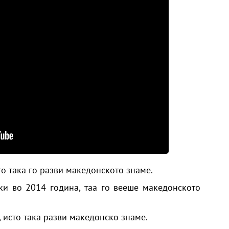
о така го разви македонското знаме.
ски во
2014 година
, таа го вееше македонското
,
исто така разви македонско знаме.