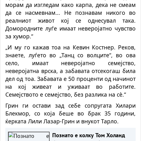
морам да изгледам како карпа, дека не смеам
да се насмевнам... Не познавам никого во
реалниот живот кој се однесувал така.
Домородните луѓе имаат неверојатно чувство
за хумор.“
„И му го кажав тоа на Кевин Костнер. Реков,
знаете, луѓето во „Танц со волците“, во ова
село, имаат неверојатно семејство,
неверојатна врска, а забавата отсекогаш била
дел од тоа. Забавата е 50 проценти од начинот
на кој живеат и уживаат во работите.
Семејството е семејство, без разлика на сè.“
Грин ги остави зад себе сопругата Хилари
Блекмор, со која беше во брак 35 години,
ќерката Лили Лазар-Грин и внукот Тарло.
Познато е колку Том Холанд