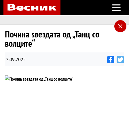
Open m
Почина ѕвездата од „Танц со
волците“
2.09.2025