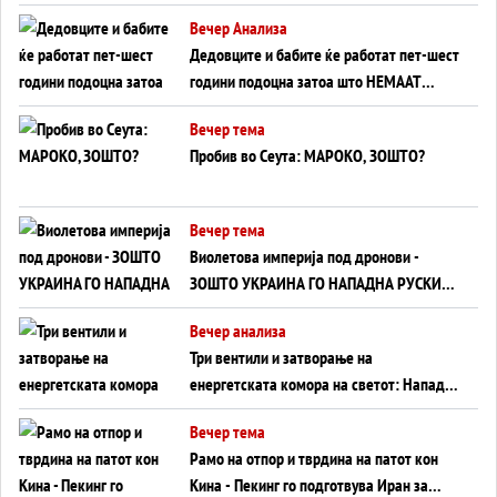
Германија до Црното Море...
Вечер Анализа
Дедовците и бабите ќе работат пет-шест
години подоцна затоа што НЕМААТ
ВНУЦИ ДА ГИ ЗАМЕНАТ
Вечер тема
Пробив во Сеута: МАРОКО, ЗОШТО?
Вечер тема
Виолетова империја под дронови -
ЗОШТО УКРАИНА ГО НАПАДНА РУСКИОТ
WILDBERRIES
Вечер анализа
Три вентили и затворање на
енергетската комора на светот: Нападот
во Суец најавува глобален енергетски
Вечер тема
инфаркт?
Рамо на отпор и тврдина на патот кон
Кина - Пекинг го подготвува Иран за