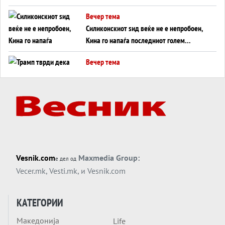
американска копнена инвазија
Вечер тема
Силиконскиот ѕид веќе не е непробоен,
Кина го напаѓа последниот голем
монопол на Западот?
Вечер тема
Трамп тврди дека повторно „разговара“
со Иран - ваквите моменти се поопасни
од отворените закани
Вечер тема
ДЛАБОКО УДОЛУ: Сметководствените
трикови што го соборија ЕНРОН ги
применуваат гигантите за ВИ
Вечер тема
Vesnik.com
Maxmedia Group:
е дел од
АТОМСКО ДОМИНО НА БЛИСКИОТ
Vecer.mk
,
Vesti.mk
, и
Vesnik.com
ИСТОК
Вечер тема
КАТЕГОРИИ
ОД ШАХЕД ДО СВЕТСКА ВОЈНА?
Македонија
Life
Обвинувањето кон Русија го поврзува