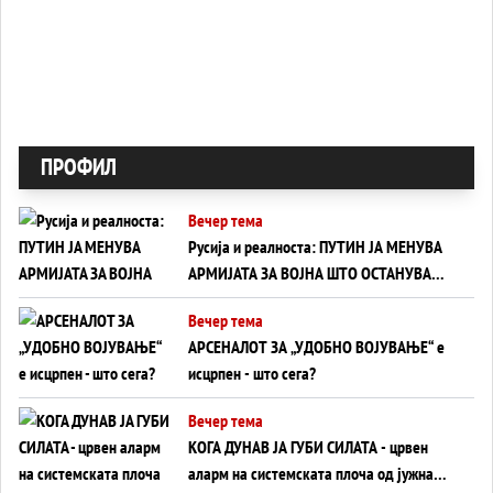
ПРОФИЛ
Вечер тема
Русија и реалноста: ПУТИН ЈА МЕНУВА
АРМИЈАТА ЗА ВОЈНА ШТО ОСТАНУВА
БЕЗ ФРОНТ
Вечер тема
АРСЕНАЛОТ ЗА „УДОБНО ВОЈУВАЊЕ“ е
исцрпен - што сега?
Вечер тема
КОГА ДУНАВ ЈА ГУБИ СИЛАТА - црвен
аларм на системската плоча од јужна