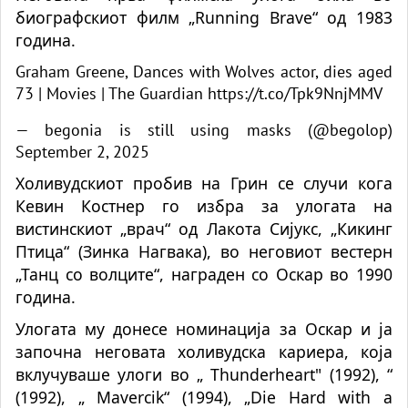
биографскиот филм „Running Brave“ од 1983
година.
Graham Greene, Dances with Wolves actor, dies aged
73 | Movies | The Guardian
https://t.co/Tpk9NnjMMV
— begonia is still using masks (@begolop)
September 2, 2025
Холивудскиот пробив на Грин се случи кога
Кевин Костнер го избра за улогата на
вистинскиот „врач“ од Лакота Сијукс, „Кикинг
Птица“ (Зинка Нагвака), во неговиот вестерн
„Танц со волците“, награден со Оскар во 1990
година.
Улогата му донесе номинација за Оскар и ја
започна неговата холивудска кариера, која
вклучуваше улоги во „
Thunderheart" (1992), “
(1992), „
Mavercik“ (1994), „Die Hard with a