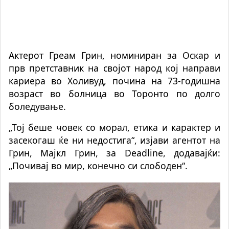
Актерот Греам Грин, номиниран за Оскар и
прв претставник на својот народ кој направи
кариера во Холивуд, почина на 73-годишна
возраст во болница во Торонто по долго
боледување.
„Тој беше човек со морал, етика и карактер и
засекогаш ќе ни недостига“, изјави агентот на
Грин, Мајкл Грин, за Deadline, додавајќи:
„Почивај во мир, конечно си слободен“.