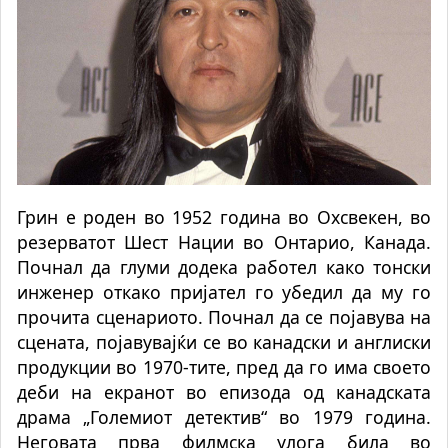
Грин е роден во 1952 година во Охсвекен, во
резерватот Шест Нации во Онтарио, Канада.
Почнал да глуми додека работел како тонски
инженер откако пријател го убедил да му го
прочита сценариото. Почнал да се појавува на
сцената, појавувајќи се во канадски и англиски
продукции во 1970-тите, пред да го има своето
деби на екранот во епизода од канадската
драма „Големиот детектив“ во 1979 година.
Неговата прва филмска улога била во