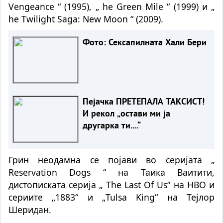
Vengeance “ (1995), „
he Green Mile “ (1999) и „
he Twilight Saga: New Moon “ (2009).
Фото: Сексапилната Хали Бери
Пејачка ПРЕТЕПАЛА ТАКСИСТ!
И рекол „остави ми ја
другарка ти....“
Грин неодамна се појави во серијата „
Reservation Dogs “ на Таика Ваитити,
дистописката серија „
The Last Of Us“ на HBO и
сериите „1883“ и „Tulsa King“ на Тејлор
Шеридан.