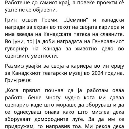
Работеше до самиот крај, а повеќе проекти сè
уште не се објавени.
Грин освои Греми, „Џемини“ и канадски
награди за екран во текот на својата кариера и
има ѕвезда на Канадската патека на славните.
Во јуни, тој ја доби наградата на Генералниот
гувернер на Канада за животно дело во
сценските уметности.
Размислувајќи за својата кариера во интервју
за Канадскиот театарски музеј во 2024 година,
Грин рече:
„Кога првпат почнав да ја работам оваа
работа, беше многу чудно кога ми даваа
сценарио каде што мораше да зборуваш и да
се однесуваш онака како што мислеа дека
зборуваат домородните луѓе. За да им се
придружам, го направив тоа. Ми рекоа дека