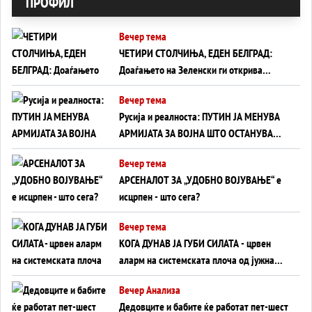
ПРОФИЛ
Вечер тема
ЧЕТИРИ СТОЛЧИЊА, ЕДЕН БЕЛГРАД:
Доаѓањето на Зеленски ги открива
тајните на политиката на балансирање
Вечер тема
на Вучиќ
Русија и реалноста: ПУТИН ЈА МЕНУВА
АРМИЈАТА ЗА ВОЈНА ШТО ОСТАНУВА
БЕЗ ФРОНТ
Вечер тема
АРСЕНАЛОТ ЗА „УДОБНО ВОЈУВАЊЕ“ е
исцрпен - што сега?
Вечер тема
КОГА ДУНАВ ЈА ГУБИ СИЛАТА - црвен
аларм на системската плоча од јужна
Германија до Црното Море...
Вечер Анализа
Дедовците и бабите ќе работат пет-шест