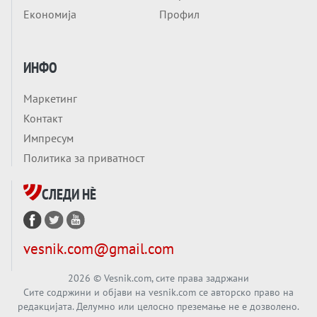
Заборавете ги премиерите, ОВА СЕ
Економија
Профил
ЛУЃЕТО ШТО РЕШАВААТ ЗА МИР, ВОЈНА,
СОЖИВОТ ИЛИ ПРОПАСТ
Анализа
ИНФО
Приватни факултети - ОД ПРЕСТИЖ
НЕКОГАШ ДЕНЕС ДО ФАБРИКИ ЗА
Маркетинг
ДИПЛОМИ
Вечер тема
Контакт
БАЛКАНОТ КАКО ДОКУМЕНТ НА ТУЃА
Импресум
МАСА: Берлинскиот договор од 1878 и
Политика за приватност
европската уметност за уредување на
Вечер тема
туѓи судбини
СЛЕДИ НÈ
ГЕРМАНИЈА Е ПРЕД ЕКСПЛОЗИЈА? АfD го
урива заштитниот ѕид, улиците се полнат
со отпор, а Европа гледа почеток на
Вечер тема
vesnik.com@gmail.com
голем потрес?
Кинеска ракета испукана во Пацификот.
Што значи тоа за СТРАТЕШКИОТ ЈАЗИК
2026
© Vesnik.com, сите права задржани
Сите содржини и објави на vesnik.com се авторско право на
ВО СВЕТОТ?
редакцијата. Делумно или целосно преземање не е дозволено.
Вечер тема