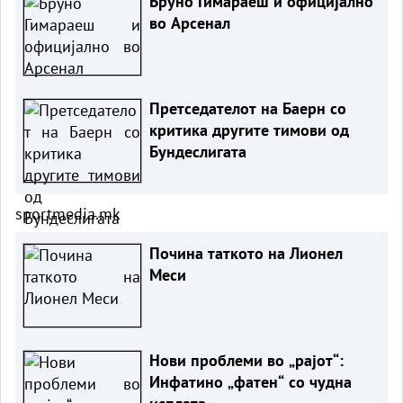
Бруно Гимараеш и официјално
во Арсенал
Претседателот на Баерн со
критика другите тимови од
Бундеслигата
sportmedia.mk
Почина таткото на Лионел
Меси
Нови проблеми во „рајот“:
Инфатино „фатен“ со чудна