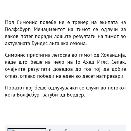
Пол Симонис повеќе не е тренер на екипата на
Волфсбург. Менаџментот на тимот се одлучи за
ваков потег поради лошите резултати на тимот во
актуелната Бундес лигашка сезона.
Симонис пристигна летоска во тимот од Холандија,
каде што беше на чело на Го Ахед Иглс. Сепак,
очајните резултати доведоа до тоа тој да добие
отказ, откако победи на еден во десет натпревари.
Поразот кој беше одлучувачки се случи во петокот
кога Волфсбург загуби од Вердер.