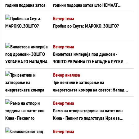
години подоцна затоа што НЕМААТ
ВНУЦИ ДА ГИ ЗАМЕНАТ
Вечер тема
Пробив во Сеута: МАРОКО, ЗОШТО?
Вечер тема
Виолетова империја под дронови -
ЗОШТО УКРАИНА ГО НАПАДНА РУСКИОТ
WILDBERRIES
Вечер анализа
Три вентили и затворање на
енергетската комора на светот: Нападот
во Суец најавува глобален енергетски
Вечер тема
инфаркт?
Рамо на отпор и тврдина на патот кон
Кина - Пекинг го подготвува Иран за
американска копнена инвазија
Вечер тема
Силиконскиот ѕид веќе не е непробоен,