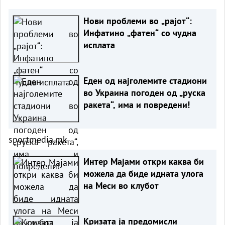
Нови проблеми во „рајот“:
Инфатино „фатен“ со чудна
исплата
Еден од најголемите стадиони
во Украина погоден од „руска
ракета“, има и повредени!
sportmedia.mk
Интер Мајами откри каква би
можела да биде идната улога
на Меси во клубот
Кризата ја предомисли