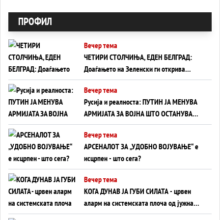
ПРОФИЛ
Вечер тема
ЧЕТИРИ СТОЛЧИЊА, ЕДЕН БЕЛГРАД:
Доаѓањето на Зеленски ги открива
тајните на политиката на балансирање
Вечер тема
на Вучиќ
Русија и реалноста: ПУТИН ЈА МЕНУВА
АРМИЈАТА ЗА ВОЈНА ШТО ОСТАНУВА
БЕЗ ФРОНТ
Вечер тема
АРСЕНАЛОТ ЗА „УДОБНО ВОЈУВАЊЕ“ е
исцрпен - што сега?
Вечер тема
КОГА ДУНАВ ЈА ГУБИ СИЛАТА - црвен
аларм на системската плоча од јужна
Германија до Црното Море...