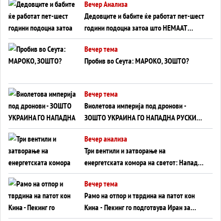
Вечер Анализа
Дедовците и бабите ќе работат пет-шест
години подоцна затоа што НЕМААТ
ВНУЦИ ДА ГИ ЗАМЕНАТ
Вечер тема
Пробив во Сеута: МАРОКО, ЗОШТО?
Вечер тема
Виолетова империја под дронови -
ЗОШТО УКРАИНА ГО НАПАДНА РУСКИОТ
WILDBERRIES
Вечер анализа
Три вентили и затворање на
енергетската комора на светот: Нападот
во Суец најавува глобален енергетски
Вечер тема
инфаркт?
Рамо на отпор и тврдина на патот кон
Кина - Пекинг го подготвува Иран за
американска копнена инвазија