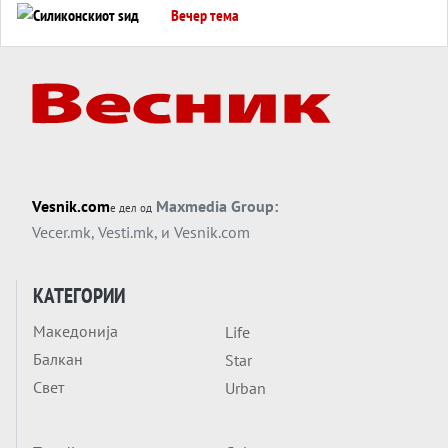
Вечер тема
Силиконскиот ѕид веќе не е непробоен,
Кина го напаѓа последниот голем
монопол на Западот?
Вечер тема
Трамп тврди дека повторно „разговара“
со Иран - ваквите моменти се поопасни
од отворените закани
Вечер тема
Vesnik.com
Maxmedia Group:
е дел од
ДЛАБОКО УДОЛУ: Сметководствените
Vecer.mk
,
Vesti.mk
, и
Vesnik.com
трикови што го соборија ЕНРОН ги
применуваат гигантите за ВИ
Вечер тема
КАТЕГОРИИ
АТОМСКО ДОМИНО НА БЛИСКИОТ
Македонија
Life
ИСТОК
Балкан
Star
Вечер тема
Свет
Urban
ОД ШАХЕД ДО СВЕТСКА ВОЈНА?
Обвинувањето кон Русија го поврзува