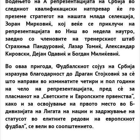
Водењето на А репрезентацијата на Србија во
следниот квалификациски натпревар ќе го
преземе стратегот на нашата млада селекција,
Зоран Мирковиќ, кој веќе се приклучи на
репрезентацијата во Ниш во недела наутро,
заедно со членовите на тренерскиот штаб
Страхиња Пандуровиќ, Лазар Томиќ, Александар
Кировски, Дејан Одавиќ и Богдан Милиќевиќ.
Во оваа пригода, Фудбалскиот сојуз на Србија
изразува благодарност до Драган Стојковиќ за сè
што направи во изминатите четири и пол години
на чело на репрезентацијата, пред сè за
пласманот на „Светските и Европските првенства“,
како и за освојување на првото место во Б-
дивизијата на Лигата на нации и задржување на
статусот во елитните редови на европскиот
фудбал“, се вели во соопштението.