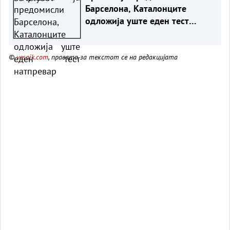
Барселона, Каталонците
одложија уште еден тест
натпревар
©
vesnik.com
, правата за текстот се на редакцијата