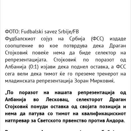
ФОТО: Fudbalski savez Srbije/FB
Фудбалскиот сојуз на Србија (ФСС) издаде
соопштение во кое потврдува дека Драган
Стојковиќ повеќе нема да биде селектор на
репрезентацијата. Стојковиќ по поразот од
Албанија (0:1) изјави дека поднел оставка, а ФСС
сега вели дека тимот ќе го преземе тренерот на
младинската репрезентација Зоран Мирковиќ.
„По поразот на нашата репрезентација од
Албанија во Лесковац, селекторот Драган
Стојковиќ понуди оставка од својата позиција и
нема да патува со тимот на квалификацискиот
натпревар за Светското првенство против Андора.