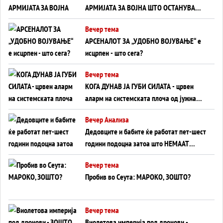
АРМИЈАТА ЗА ВОЈНА ШТО ОСТАНУВА
БЕЗ ФРОНТ
Вечер тема
АРСЕНАЛОТ ЗА „УДОБНО ВОЈУВАЊЕ“ е
исцрпен - што сега?
Вечер тема
КОГА ДУНАВ ЈА ГУБИ СИЛАТА - црвен
аларм на системската плоча од јужна
Германија до Црното Море...
Вечер Анализа
Дедовците и бабите ќе работат пет-шест
години подоцна затоа што НЕМААТ
ВНУЦИ ДА ГИ ЗАМЕНАТ
Вечер тема
Пробив во Сеута: МАРОКО, ЗОШТО?
Вечер тема
Виолетова империја под дронови -