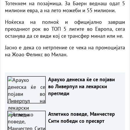
Тотенхем на позајмица. За Баерн веднаш одат 5
милиони евра, а на лето можеби и 55 милиони.
Ноќеска на полноќ и официјално заврши
преодниот рок во ТОП 5 лигите во Европа, сега
останува да се види кој се трансфер минал или не.
Јасно е дека со нетрпение се чека на промоцијата
на Жоао Феликс во Милан.
Араухо денеска ќе се појави
во Ливерпул на лекарски
прегледи
Атлетико поведе, Манчестер
Сити победи со пресврт