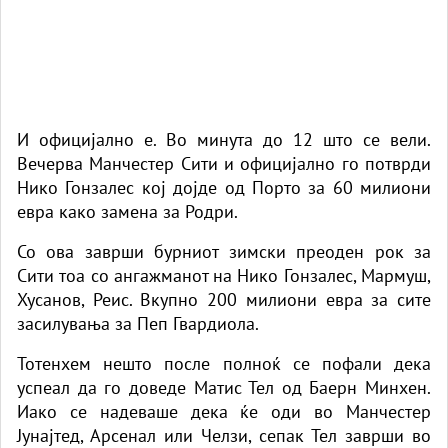
И официјално е. Во минута до 12 што се вели.
Вечерва Манчестер Сити и официјално го потврди
Нико Гонзалес кој дојде од Порто за 60 милиони
евра како замена за Родри.
Со ова заврши бурниот зимски преоден рок за
Сити тоа со ангажманот на Нико Гонзалес, Мармуш,
Хусанов, Реис. Вкупно 200 милиони евра за сите
засилувања за Пеп Гвардиола.
Тотенхем нешто после полноќ се пофали дека
успеал да го доведе Матис Тел од Баерн Минхен.
Иако се надеваше дека ќе оди во Манчестер
Јунајтед, Арсенал или Челзи, сепак Тел заврши во