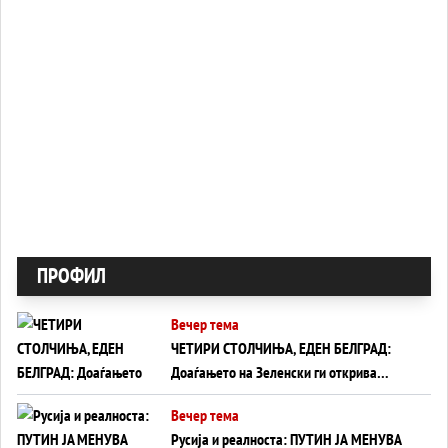
ПРОФИЛ
Вечер тема
ЧЕТИРИ СТОЛЧИЊА, ЕДЕН БЕЛГРАД:
Доаѓањето на Зеленски ги открива
тајните на политиката на балансирање
Вечер тема
на Вучиќ
Русија и реалноста: ПУТИН ЈА МЕНУВА