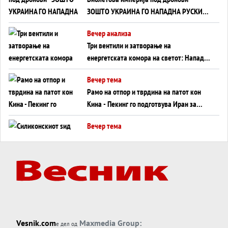
ЗОШТО УКРАИНА ГО НАПАДНА РУСКИОТ
WILDBERRIES
Вечер анализа
Три вентили и затворање на
енергетската комора на светот: Нападот
во Суец најавува глобален енергетски
Вечер тема
инфаркт?
Рамо на отпор и тврдина на патот кон
Кина - Пекинг го подготвува Иран за
американска копнена инвазија
Вечер тема
Силиконскиот ѕид веќе не е непробоен,
Кина го напаѓа последниот голем
монопол на Западот?
Вечер тема
Трамп тврди дека повторно „разговара“
со Иран - ваквите моменти се поопасни
од отворените закани
Вечер тема
Vesnik.com
Maxmedia Group:
е дел од