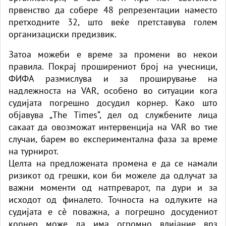
првенство да собере 48 репрезентации наместо
претходните 32, што веќе претставува голем
организациски предизвик.
Затоа можеби е време за промени во некои
правила. Покрај проширениот број на учесници,
ФИФА размислува и за проширување на
надлежноста на VAR, особено во ситуации кога
судијата погрешно досудил корнер. Како што
објавува „The Times“, дел од службените лица
сакаат да овозможат интервенција на VAR во тие
случаи, барем во експериментална фаза за време
на турнирот.
Целта на предложената промена е да се намали
ризикот од грешки, кои би можеле да одлучат за
важни моменти од натпреварот, па дури и за
исходот од финалето. Точноста на одлуките на
судијата е сè поважна, а погрешно досудениот
корнер може да има огромно влијание врз