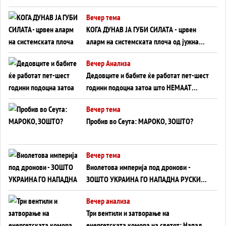
Вечер тема
КОГА ДУНАВ ЈА ГУБИ СИЛАТА - црвен
аларм на системската плоча од јужна
Германија до Црното Море...
Вечер Анализа
Дедовците и бабите ќе работат пет-шест
години подоцна затоа што НЕМААТ
ВНУЦИ ДА ГИ ЗАМЕНАТ
Вечер тема
Пробив во Сеута: МАРОКО, ЗОШТО?
Вечер тема
Виолетова империја под дронови -
ЗОШТО УКРАИНА ГО НАПАДНА РУСКИОТ
WILDBERRIES
Вечер анализа
Три вентили и затворање на
енергетската комора на светот: Нападот