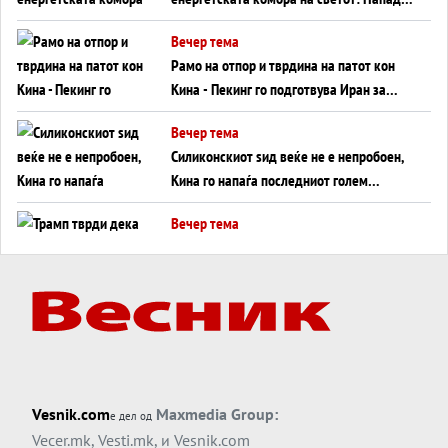
во Суец најавува глобален енергетски
Вечер тема
инфаркт?
Рамо на отпор и тврдина на патот кон
Кина - Пекинг го подготвува Иран за
американска копнена инвазија
Вечер тема
Силиконскиот ѕид веќе не е непробоен,
Кина го напаѓа последниот голем
монопол на Западот?
Вечер тема
Трамп тврди дека повторно „разговара“
со Иран - ваквите моменти се поопасни
од отворените закани
Вечер тема
ДЛАБОКО УДОЛУ: Сметководствените
трикови што го соборија ЕНРОН ги
применуваат гигантите за ВИ
Вечер тема
Vesnik.com
Maxmedia Group:
е дел од
АТОМСКО ДОМИНО НА БЛИСКИОТ
Vecer.mk
,
Vesti.mk
, и
Vesnik.com