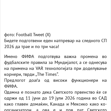
фото: Football Tweet (X)
Бидете подготвени еден натпревар на следното СП
2026 да трае и по три часа!
Имено ФИФА подготвува важна промена во
фудбалските правила за Мундијалот, а се однесува
на примена на VAR технологијата при доделување
корнери, тврди „The Times“.
Предлогот доаѓа од високи функционери на
ФИФА.
Одамна е познато дека Светското првенство ќе се
одржи од 11 јуни до 19 јули 2026 година во САД
како главен домаќин, Канада и Мексико како ко-
организатори, а ова е и прв пат Светското