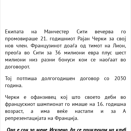
Екипата на Манчестер Сити вечерва го
промовираше 21. годишниот Рајан Черки за свој
нов член. Французинот доаѓа од тимот на Лион,
преоѓа во Сити за 36 милиони евра плус шест
милиони низ разни бонуси кои се наоѓаат во
договорот.
Тој потпиша долгогодишен договор со 2030
година.
Черки е офанзивец кој што своето деби во
францускиот шампионат го имаше на 16. годишна
возраст, а има веќе настапи и за А
репрезентацијата на Франција.
„Ова е сон за мене. Искрено, да се приклучам на клуб