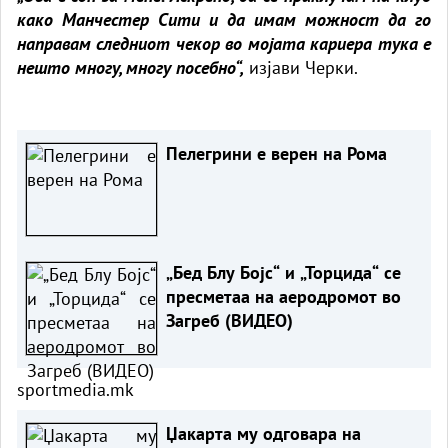
како Манчестер Сити и да имам можност да го
направам следниот чекор во мојата кариера тука е
нешто многу, многу посебно“,
изјави Черки.
Пелегрини е верен на Рома
„Бед Блу Бојс“ и „Торцида“ се
пресметаа на аеродромот во
Загреб (ВИДЕО)
sportmedia.mk
Џакарта му одговара на