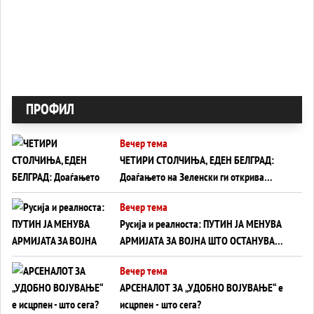
ПРОФИЛ
Вечер тема
ЧЕТИРИ СТОЛЧИЊА, ЕДЕН БЕЛГРАД:
Доаѓањето на Зеленски ги открива
тајните на политиката на балансирање
Вечер тема
на Вучиќ
Русија и реалноста: ПУТИН ЈА МЕНУВА
АРМИЈАТА ЗА ВОЈНА ШТО ОСТАНУВА
БЕЗ ФРОНТ
Вечер тема
АРСЕНАЛОТ ЗА „УДОБНО ВОЈУВАЊЕ“ е
исцрпен - што сега?