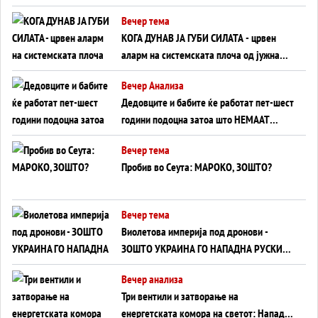
Вечер тема
КОГА ДУНАВ ЈА ГУБИ СИЛАТА - црвен
аларм на системската плоча од јужна
Германија до Црното Море...
Вечер Анализа
Дедовците и бабите ќе работат пет-шест
години подоцна затоа што НЕМААТ
ВНУЦИ ДА ГИ ЗАМЕНАТ
Вечер тема
Пробив во Сеута: МАРОКО, ЗОШТО?
Вечер тема
Виолетова империја под дронови -
ЗОШТО УКРАИНА ГО НАПАДНА РУСКИОТ
WILDBERRIES
Вечер анализа
Три вентили и затворање на
енергетската комора на светот: Нападот