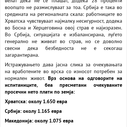
велат дека не се плашат, додека 28 проценти
воопшто не размислуваат за тоа. Србија е така во
средината на регионалната скала: работниците во
Хрватска чувствуваат најмалку несигурност, додека
во Босна и Херцеговина овој страв е најизразен.
Во Србија, ситуацијата е избалансирана, луѓето
генерално не живеат во страв, но се доволно
свесни дека безбедноста не е секогаш
загарантирана.
Истражувањето дава јасна слика за очекувањата
на вработените во врска со износот потребен за
нормален живот.
Врз основа на одговорите на
испитаниците, беа пресметани очекуваните
просечни нето плати по земја:
Хрватска: околу 1.650 евра
Србија: околу 1.165 евра
Македонија: околу 1.075 евра