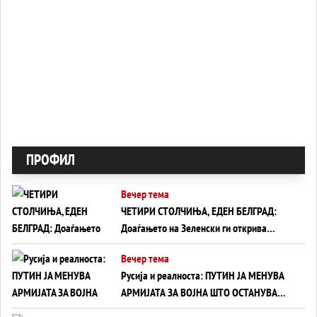
ПРОФИЛ
Вечер тема
ЧЕТИРИ СТОЛЧИЊА, ЕДЕН БЕЛГРАД:
Доаѓањето на Зеленски ги открива
тајните на политиката на балансирање
Вечер тема
на Вучиќ
Русија и реалноста: ПУТИН ЈА МЕНУВА
АРМИЈАТА ЗА ВОЈНА ШТО ОСТАНУВА
БЕЗ ФРОНТ