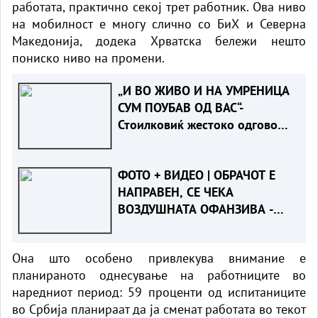
работата, практично секој трет работник. Ова ниво
на мобилност е многу слично со БиХ и Северна
Македонија, додека Хрватска бележи нешто
пониско ниво на промени.
„И ВО ЖИВО И НА УМРЕНИЦА
СУМ ПОУБАВ ОД ВАС“-
Стоилковиќ жестоко одговори
на „умреницата“ што ја објави
СДСМ
ФОТО + ВИДЕО | ОБРАЧОТ Е
НАПРАВЕН, СЕ ЧЕКА
ВОЗДУШНАТА ОФАНЗИВА -
Пожарот во Сопиште под
контрола на земја, се
Она што особено привлекува внимание е
спремаат „ер - тракторите““
планираното однесување на работниците во
наредниот период: 59 проценти од испитаниците
во Србија планираат да ја сменат работата во текот