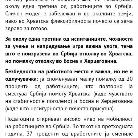
околу една третина од работниците во Србија.
Сличен модел е забележан и во околните земји,
иако во Хрватска флексибилноста почесто се зема
здраво за готово.
За околу една третина од испитаниците, можноста
за учење и напредување игра важна улога, тема
што е поизразена во Србија отколку во Хрватска,
но помалку отколку во Босна и Херцеговина.
Безбедноста на работното место е важна,
но не и
одлучувачка
: ја споменуваат малку помалку од 20
проценти од работниците, што повторно ја
сместува Србија помеѓу Хрватска (каде чувството
на стабилност е поголемо) и Босна и Херцеговина
(каде што несигурноста е почесто присутна).
Податоците откриваат високо ниво на мобилност
на работниците во Србија. Во текот на претходната
година, 37 проценти од вработените ја смениле