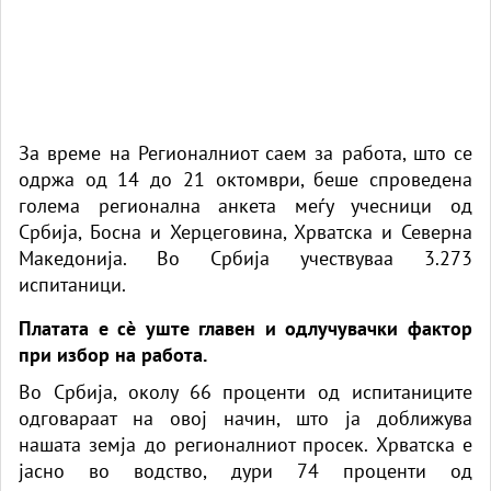
За време на Регионалниот саем за работа, што се
одржа од 14 до 21 октомври, беше спроведена
голема регионална анкета меѓу учесници од
Србија, Босна и Херцеговина, Хрватска и Северна
Македонија. Во Србија учествуваа 3.273
испитаници.
Платата е сè уште главен и одлучувачки фактор
при избор на работа.
Во Србија, околу 66 проценти од испитаниците
одговараат на овој начин, што ја доближува
нашата земја до регионалниот просек. Хрватска е
јасно во водство, дури 74 проценти од