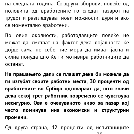
на следната година. Со други зборови, повеќе од
половина од вработените го следат пазарот на
трудот и разгледуваат нови можности, дури и ако
се моментално вработени.
Во овие околности, работодавците повеќе не
можат да сметаат на фактот дека лојалноста ќе
дојде сама по себе, тие мора да имаат јасна и
силна понуда што ќе ги мотивира работниците да
останат.
На прашањето дали се плашат дека би можеле да
ги изгубат своите работни места, 30 проценти од
вработените во Србија одговараат да, што значи
дека секој трет работник повремено се чувствува
несигурно. Ова е очекуваното ниво за пазар кој
често поминува низ економски и структурни
промени.
Од друга страна, 42 проценти од испитаниците