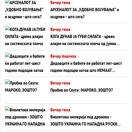
Вечер тема
АРСЕНАЛОТ ЗА „УДОБНО ВОЈУВАЊЕ“ е
исцрпен - што сега?
Вечер тема
КОГА ДУНАВ ЈА ГУБИ СИЛАТА - црвен
аларм на системската плоча од јужна
Германија до Црното Море...
Вечер Анализа
Дедовците и бабите ќе работат пет-шест
години подоцна затоа што НЕМААТ
ВНУЦИ ДА ГИ ЗАМЕНАТ
Вечер тема
Пробив во Сеута: МАРОКО, ЗОШТО?
Вечер тема
Виолетова империја под дронови -
ЗОШТО УКРАИНА ГО НАПАДНА РУСКИОТ
WILDBERRIES