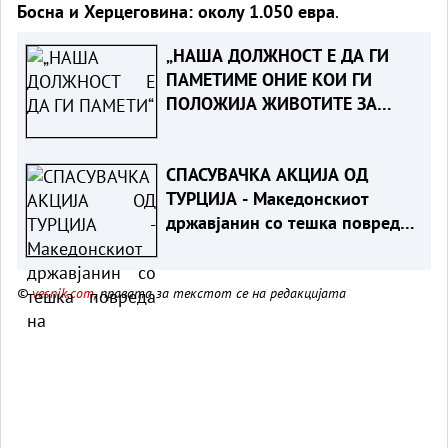
Босна и Херцеговина: околу 1.050 евра
.
„НАША ДОЛЖНОСТ Е ДА ГИ
ПАМЕТИМЕ ОНИЕ КОИ ГИ
ПОЛОЖИЈА ЖИВОТИТЕ ЗА
ТАТКОВИНАТА“ - Порача
Мицкоски за 25-годишнината
СПАСУВАЧКА АКЦИЈА ОД
од Карпалак
ТУРЦИЈА - Македонскиот
државјанин со тешка повреда
на `рбетот транспортиран на
КАРИЛ
©
vesnik.com
, правата за текстот се на редакцијата