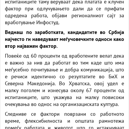
испитаниците таму веруваат дека платата е клучен
фактор при одлучувањето дали да се прифати
одредена работа, објави регионалниот сајт за
вработување Инфостуд.
Веднаш по заработката, кандидатите во Србија
најчесто ги наведуваат меѓучовечките односи како
втор најважен фактор.
Повеќе од 60 проценти од вработените велат дека
е важно за нив да работат во тим каде што има
меѓусебно почитување и добра комуникација, што
е речиси идентично со резултатите во БиХ и
Северна Македонија. Во Хрватска, овој удел е
малку поголем и изнесува околу 67 проценти од
испитаниците, што укажува на малку повисоки
очекувања во однос на организациската култура.
Следниве се фактори поврзани со работното
време, флексибилноста и општата рамнотежа
помеѓу работата и животот, што го истакнуваат