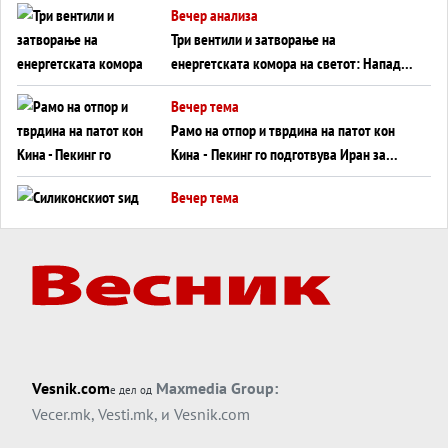
Вечер анализа
Три вентили и затворање на
енергетската комора на светот: Нападот
во Суец најавува глобален енергетски
Вечер тема
инфаркт?
Рамо на отпор и тврдина на патот кон
Кина - Пекинг го подготвува Иран за
американска копнена инвазија
Вечер тема
Силиконскиот ѕид веќе не е непробоен,
Кина го напаѓа последниот голем
монопол на Западот?
Вечер тема
Трамп тврди дека повторно „разговара“
со Иран - ваквите моменти се поопасни
од отворените закани
Вечер тема
Vesnik.com
Maxmedia Group:
е дел од
ДЛАБОКО УДОЛУ: Сметководствените
Vecer.mk
,
Vesti.mk
, и
Vesnik.com
трикови што го соборија ЕНРОН ги