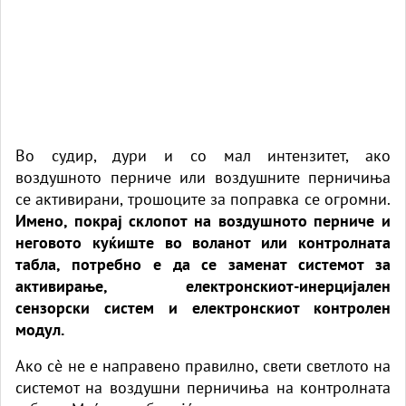
Во судир, дури и со мал интензитет, ако
воздушното перниче или воздушните перничиња
се активирани, трошоците за поправка се огромни.
Имено, покрај склопот на воздушното перниче и
неговото куќиште во воланот или контролната
табла, потребно е да се заменат системот за
активирање, електронскиот-инерцијален
сензорски систем и електронскиот контролен
модул.
Ако сè не е направено правилно, свети светлото на
системот на воздушни перничиња на контролната