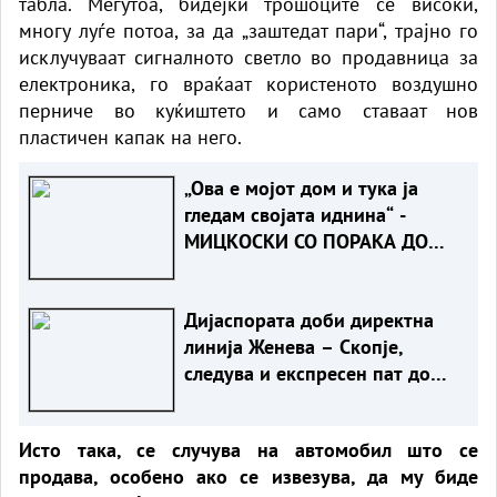
табла. Меѓутоа, бидејќи трошоците се високи,
многу луѓе потоа, за да „заштедат пари“, трајно го
исклучуваат сигналното светло во продавница за
електроника, го враќаат користеното воздушно
перниче во куќиштето и само ставаат нов
пластичен капак на него.
„Ова е мојот дом и тука ја
гледам својата иднина“ -
МИЦКОСКИ СО ПОРАКА ДО
ЖИТЕЛИТЕ НА НОВО СЕЛО
Дијаспората доби директна
линија Женева – Скопје,
следува и експресен пат до
Ново Село
Исто така, се случува на автомобил што се
продава, особено ако се извезува, да му биде