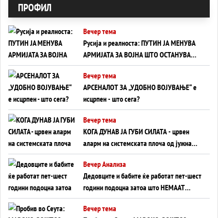
ПРОФИЛ
Вечер тема
Русија и реалноста: ПУТИН ЈА МЕНУВА
АРМИЈАТА ЗА ВОЈНА ШТО ОСТАНУВА
БЕЗ ФРОНТ
Вечер тема
АРСЕНАЛОТ ЗА „УДОБНО ВОЈУВАЊЕ“ е
исцрпен - што сега?
Вечер тема
КОГА ДУНАВ ЈА ГУБИ СИЛАТА - црвен
аларм на системската плоча од јужна
Германија до Црното Море...
Вечер Анализа
Дедовците и бабите ќе работат пет-шест
години подоцна затоа што НЕМААТ
ВНУЦИ ДА ГИ ЗАМЕНАТ
Вечер тема