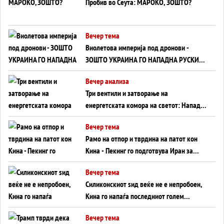
Пробив во Сеута: МАРОКО, ЗОШТО?
Вечер тема
Виолетова империја под дронови -
ЗОШТО УКРАИНА ГО НАПАДНА РУСКИОТ
WILDBERRIES
Вечер анализа
Три вентили и затворање на
енергетската комора на светот: Нападот
во Суец најавува глобален енергетски
Вечер тема
инфаркт?
Рамо на отпор и тврдина на патот кон
Кина - Пекинг го подготвува Иран за
американска копнена инвазија
Вечер тема
Силиконскиот ѕид веќе не е непробоен,
Кина го напаѓа последниот голем
монопол на Западот?
Вечер тема