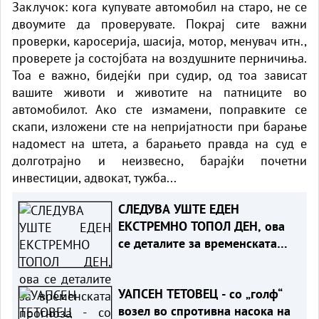
Заклучок: кога купувате автомобил на старо, не се
двоумите да проверувате. Покрај сите важни
проверки, каросерија, шасија, мотор, менувач итн.,
проверете ја состојбата на воздушните перничиња.
Тоа е важно, бидејќи при судир, од тоа зависат
вашите животи и животите на патниците во
автомобилот. Ако сте измамени, поправките се
скапи, изложени сте на непријатности при барање
надомест на штета, а барањето правда на суд е
долготрајно и неизвесно, барајќи почетни
инвестиции, адвокат, тужба...
СЛЕДУВА УШТЕ ЕДЕН
ЕКСТРЕМНО ТОПОЛ ДЕН, ова
се деталите за временската
прогноза
УАПСЕН ТЕТОВЕЦ - со „голф“
возел во спротивна насока на