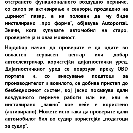
отстрането функционалното воздушно перниче,
со склоп за активирање и сензори, продадено на
„црниот“ пазар, а на половен да му биде
инсталирано „про форма“, објавува Autoportal.
Значи, кога купувате автомобил на старо,
проверете ја и оваа можност.
Најдобар начин да проверите е да одите во
овластен сервисен центар или добар
автоелектричар, користејќи дијагностички уред.
Дијагностичкиот уред се поврзува преку OBD
портата и, со внесување податоци за
производителот и возилото, се добива пристап до
безбедносниот систем, кој јасно покажува дали
воздушното перниче работи или не, или е
инсталирано „лажно“ кое веќе е користено
(активирано). Можете исто така да проверите дали
автомобилот бил во судир користејќи „податоци
за судир“.