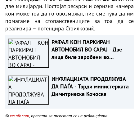
две милијарди. Постојат ресурси и серизна намера
кои може тоа да го овозможат, ние сме тука да им
помагаме на стопанствениците за тоа да се
реализира – потенцира Стоилковиќ.
РАФАЛ КОН ПАРКИРАН
АВТОМОБИЛ ВО САРАЈ - Две
лица биле заробени во
возилото
ИНФЛАЦИЈАТА ПРОДОЛЖУВА
ДА ПАЃА - Тврди министерката
Димитриеска Кочоска
©
vesnik.com
, правата за текстот се на редакцијата