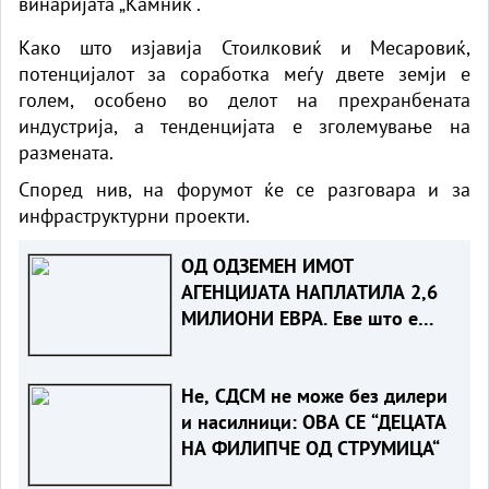
винаријата „Камник“.
Како што изјавија Стоилковиќ и Месаровиќ,
потенцијалот за соработка меѓу двете земји е
голем, особено во делот на прехранбената
индустрија, а тенденцијата е зголемување на
размената.
Според нив, на форумот ќе се разговара и за
инфраструктурни проекти.
ОД ОДЗЕМЕН ИМОТ
АГЕНЦИЈАТА НАПЛАТИЛА 2,6
МИЛИОНИ ЕВРА. Еве што е
одземено
Не, СДСМ не може без дилери
и насилници: ОВА СЕ “ДЕЦАТА
НА ФИЛИПЧЕ ОД СТРУМИЦА“