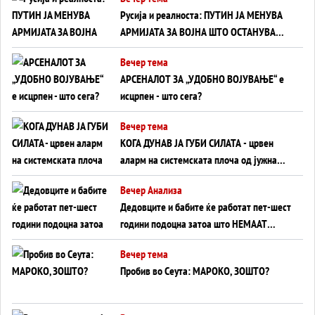
на Вучиќ
Русија и реалноста: ПУТИН ЈА МЕНУВА
АРМИЈАТА ЗА ВОЈНА ШТО ОСТАНУВА
БЕЗ ФРОНТ
Вечер тема
АРСЕНАЛОТ ЗА „УДОБНО ВОЈУВАЊЕ“ е
исцрпен - што сега?
Вечер тема
КОГА ДУНАВ ЈА ГУБИ СИЛАТА - црвен
аларм на системската плоча од јужна
Германија до Црното Море...
Вечер Анализа
Дедовците и бабите ќе работат пет-шест
години подоцна затоа што НЕМААТ
ВНУЦИ ДА ГИ ЗАМЕНАТ
Вечер тема
Пробив во Сеута: МАРОКО, ЗОШТО?