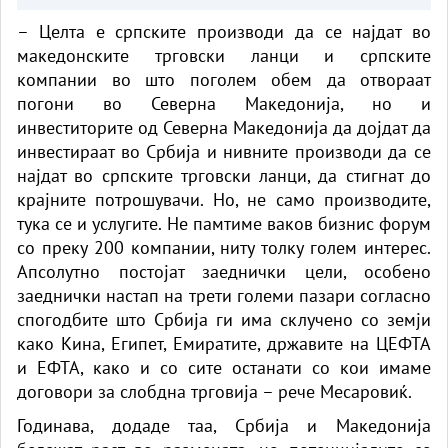
– Целта е српските производи да се најдат во
македонските трговски ланци и српските
компании во што поголем обем да отвораат
погони во Северна Македонија, но и
инвеститорите од Северна Македонија да дојдат да
инвестираат во Србија и нивните производи да се
најдат во српските трговски ланци, да стигнат до
крајните потрошувачи. Но, не само производите,
тука се и услугите. Не памтиме ваков бизнис форум
со преку 200 компании, ниту толку голем интерес.
Апсолутно постојат заеднички цели, особено
заеднички настап на трети големи пазари согласно
спогодбите што Србија ги има склучено со земји
како Кина, Египет, Емиратите, државите на ЦЕФТА
и ЕФТА, како и со сите останати со кои имаме
договори за слобдна трговија – рече Месаровиќ.
Годинава, додаде
таа
, Србија и Македонија