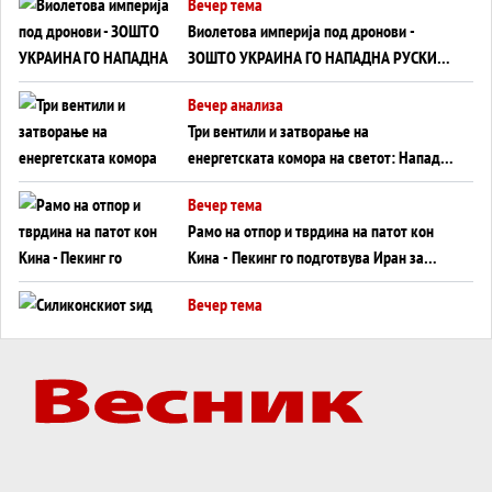
Вечер тема
Виолетова империја под дронови -
ЗОШТО УКРАИНА ГО НАПАДНА РУСКИОТ
WILDBERRIES
Вечер анализа
Три вентили и затворање на
енергетската комора на светот: Нападот
во Суец најавува глобален енергетски
Вечер тема
инфаркт?
Рамо на отпор и тврдина на патот кон
Кина - Пекинг го подготвува Иран за
американска копнена инвазија
Вечер тема
Силиконскиот ѕид веќе не е непробоен,
Кина го напаѓа последниот голем
монопол на Западот?
Вечер тема
Трамп тврди дека повторно „разговара“
со Иран - ваквите моменти се поопасни
од отворените закани