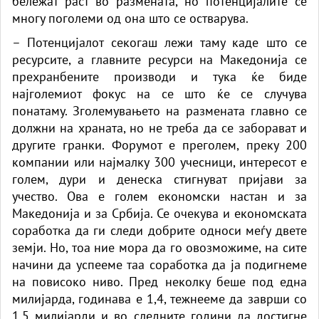
бележат раст во размената, но потенцијалите се
многу поголеми од она што се остварува.
– Потенцијалот секогаш лежи таму каде што се
ресурсите, а главните ресурси на Македонија се
прехранбените производи и тука ќе биде
најголемиот фокус на се што ќе се случува
понатаму. Зголемувањето на размената главно се
должни на храната, но не треба да се заборават и
другите гранки. Форумот е преголем, преку 200
компании или најмалку 300 учесници, интересот е
голем, дури и денеска стигнуват пријави за
учество. Ова е голем економски настан и за
Македонија и за Србија. Се очекува и економската
соработка да ги следи добрите односи меѓу двете
земји. Но, тоа ние мора да го овозможиме, на сите
начини да успееме таа соработка да ја подигнеме
на повисоко ниво. Пред неколку беше под една
милијарда, годинава е 1,4, тежнееме да заврши со
1,5 милијарди и во следните години да достигне