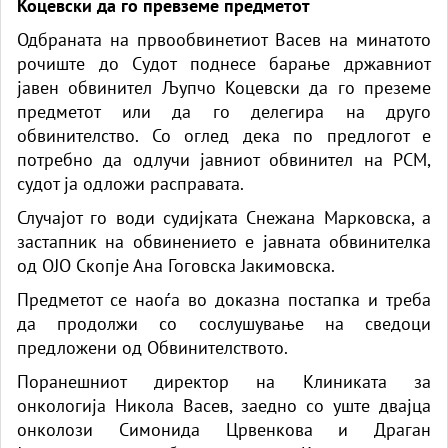
Коцевски да го превземе предметот
Одбраната на првообвинетиот Васев на минатото
рочиште до Судот поднесе барање државниот
јавен обвинител Љупчо Коцевски да го преземе
предметот или да го делегира на друго
обвинителство. Со оглед дека по предлогот е
потребно да одлучи јавниот обвинител на РСМ,
судот ја одложи расправата.
Случајот го води судијката Снежана Марковска, а
застапник на обвинението е јавната обвинителка
од ОЈО Скопје Ана Гоговска Јакимовска.
Предметот се наоѓа во доказна постапка и треба
да продолжи со сослушување на сведоци
предложени од Обвинителството.
Поранешниот директор на Клиниката за
онкологија Никола Васев, заедно со уште двајца
онколози Симонида Црвенкова и Драган