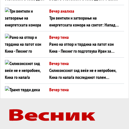
WILDBERRIES
Вечер анализа
Три вентили и затворање на
енергетската комора на светот: Нападот
во Суец најавува глобален енергетски
Вечер тема
инфаркт?
Рамо на отпор и тврдина на патот кон
Кина - Пекинг го подготвува Иран за
американска копнена инвазија
Вечер тема
Силиконскиот ѕид веќе не е непробоен,
Кина го напаѓа последниот голем
монопол на Западот?
Вечер тема
Трамп тврди дека повторно „разговара“
со Иран - ваквите моменти се поопасни
од отворените закани
Вечер тема
ДЛАБОКО УДОЛУ: Сметководствените