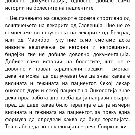
доволно документација, односно добиле само
истории на болестите на пациентите.
– Вештачењето на сведокот е сосема спротивно од
вештачењето на лекарите од Словенија. Ние не се
сомневаме во стручноста на лекарите од Белград
или од Марибор, туку ние само сметаме дека
нивните вештачења се неточни и непрецизни,
бидејќи тие не добиле доволно документација.
Добиле само истории на болестите, што не е
доволно и прават кардинални грешки – сметаат
дека не можат да одлучуваат без да знаат каква е
висината и тежината на пациентот. Секој лекар
онколог, дури и секој пациент на Онкологија знае
дека прва работа што треба да ја направи лекарот
пред да даде каква било терапија е да ја измери
висината и тежината на пациентот, за преку една
формула да определи каква да биде терапијата.
Тоа е абецеда во онкологијата – рече Спирковски.