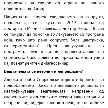
предложен за сведок од страна на Јавното
обвинителство Скопје.
Пациентката, според сведочењето на сопругот,
почнала да се лекува во 2012 година кај
докторката Мери Пешевска, а доктор Никола Васев
се понудил да помогне во лекувањето со програма
која, како што рече сопругот, била „австриска,
експериментална“. Пред вклучувањето во
програмата, рече тој, ѝ биле правени анализи, а
снимањата биле вршени во приватна институција
кај познат рентген-дијагностичар.
Вештачењата се неточни и непрецизни?
Адвокатот Боби Спирковски којшто е бранител на
првообвинетиот Васев, по денешното рочиште, ги
квалификуваше вештачењата направени од
словенските и од српските лекари како неточни и
непрецизни, бидејќи, како што рече, тие не добиле