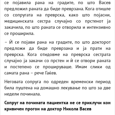
се појавила рана на градите, по што Васев
предложил раната да биде преврзана. Кога отишле
со сопругата на преврска, како што појасни,
медицинската сестра случајно со прстенот ја
закачила, по што раната се отворила и интензивно
се проширила.
– Ѝ се појави рана на градите, по што докторот
предложи да биде преврзана и ја прати на
преврска. Кога отидовме на преврска сестрата
случајно ја закачи со прстен и ѝ се отвори раната
и постепено се прошируваше. Имам слики од
самата рана – рече Гаќев.
Неговата сопруга по одреден временски период
била пуштена на домашно лекување по што за две
недели починала.
Сопруг на почината пациентка не се приклучи кон
кривичен прогон на доктор Никола Васев