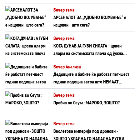
БЕЗ ФРОНТ
Вечер тема
АРСЕНАЛОТ ЗА „УДОБНО ВОЈУВАЊЕ“ е
исцрпен - што сега?
Вечер тема
КОГА ДУНАВ ЈА ГУБИ СИЛАТА - црвен
аларм на системската плоча од јужна
Германија до Црното Море...
Вечер Анализа
Дедовците и бабите ќе работат пет-шест
години подоцна затоа што НЕМААТ
ВНУЦИ ДА ГИ ЗАМЕНАТ
Вечер тема
Пробив во Сеута: МАРОКО, ЗОШТО?
Вечер тема
Виолетова империја под дронови -
ЗОШТО УКРАИНА ГО НАПАДНА РУСКИОТ