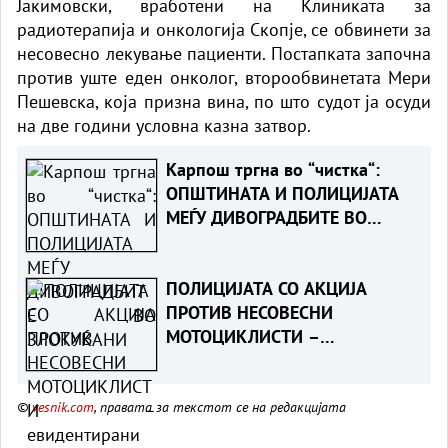
Јакимовски, вработени на Клиниката за
радиотерапија и онкологија Скопје, се обвинети за
несовесно лекување пациенти. Постапката започна
против уште еден онколог, второобвинетата Мери
Пешевска, која призна вина, по што судот ја осуди
на две години условна казна затвор.
Карпош тргна во “чистка“:
ОПШТИНАТА И ПОЛИЦИЈАТА
МЕЃУ ДИВОГРАДБИТЕ ВО
ЗЛОКУЌАНИ
ПОЛИЦИЈАТА СО АКЦИЈА
ПРОТИВ НЕСОВЕСНИ
МОТОЦИКЛИСТИ –
евидентирани над 200
прекршоци, приведени 14
©
vesnik.com
, правата за текстот се на редакцијата
лица