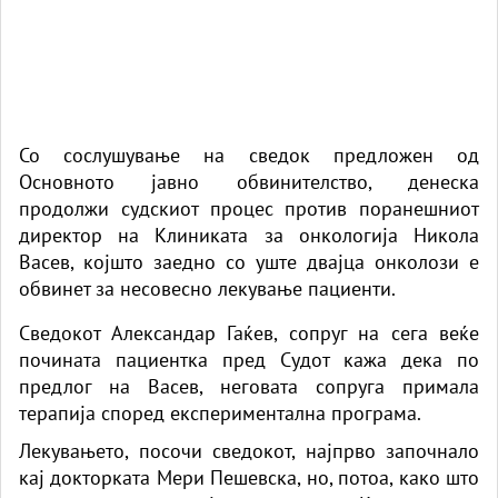
Со сослушување на сведок предложен од
Основното јавно обвинителство, денеска
продолжи судскиот процес против поранешниот
директор на Клиниката за онкологија Никола
Васев, којшто заедно со уште двајца онколози е
обвинет за несовесно лекување пациенти.
Сведокот Александар Гаќев, сопруг на сега веќе
почината пациентка пред Судот кажа дека по
предлог на Васев, неговата сопруга примала
терапија според експериментална програма.
Лекувањето, посочи сведокот, најпрво започнало
кај докторката Мери Пешевска, но, потоа, како што