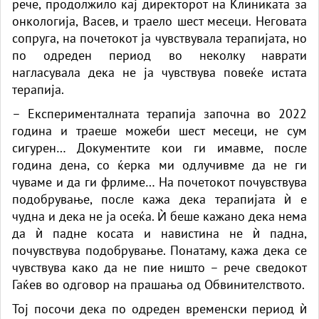
рече, продолжило кај директорот на Клиниката за
онкологија, Васев, и траело шест месеци. Неговата
сопруга, на почетокот ја чувствувала терапијата, но
по одреден период во неколку наврати
нагласувала дека не ја чувствува повеќе истата
терапија.
– Експерименталната терапија започна во 2022
година и траеше можеби шест месеци, не сум
сигурен… Документите кои ги имавме, после
година дена, со ќерка ми одлучивме да не ги
чуваме и да ги фрлиме… На почетокот почувствува
подобрување, после кажа дека терапијата ѝ е
чудна и дека не ја осеќа. Ѝ беше кажано дека нема
да ѝ падне косата и навистина не ѝ падна,
почувствува подобрување. Понатаму, кажа дека се
чувствува како да не пие ништо – рече сведокот
Гаќев во одговор на прашања од Обвинителството.
Тој посочи дека по одреден временски период ѝ