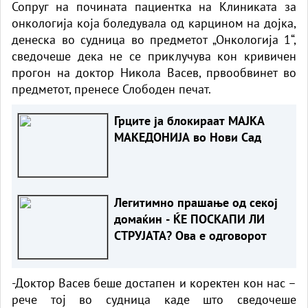
Сопруг на почината пациентка на Клиниката за
онкологија која боледувала од карцином на дојка,
денеска во судница во предметот „Онкологија 1“,
сведочеше дека не се приклучува кон кривичен
прогон на доктор Никола Васев, првообвинет во
предметот, пренесе Слободен печат.
Грците ја блокираат МАЈКА
МАКЕДОНИЈА во Нови Сад
Легитимно прашање од секој
домаќин - ЌЕ ПОСКАПИ ЛИ
СТРУЈАТА? Ова е одговорот
-Доктор Васев беше достапен и коректен кон нас –
рече тој во судница каде што сведочеше