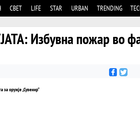
Н
СВЕТ
LIFE
STAR
URBAN
TRENDING
TE
АТА: Избувна пожар во фа