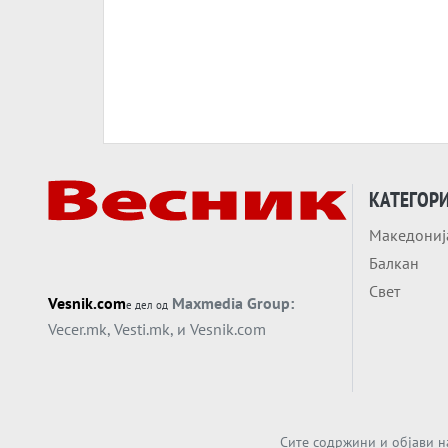
КАТЕГОР
Македониј
Балкан
Свет
Vesnik.com
Maxmedia Group:
е дел од
Vecer.mk
,
Vesti.mk
, и
Vesnik.com
Сите содржини и објави н