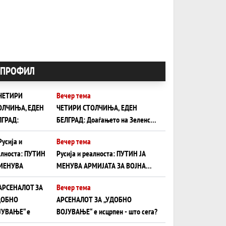
ПРОФИЛ
Вечер тема
ЧЕТИРИ СТОЛЧИЊА, ЕДЕН
БЕЛГРАД: Доаѓањето на Зеленски
ги открива тајните на политиката
Вечер тема
на балансирање на Вучиќ
Русија и реалноста: ПУТИН ЈА
МЕНУВА АРМИЈАТА ЗА ВОЈНА
ШТО ОСТАНУВА БЕЗ ФРОНТ
Вечер тема
АРСЕНАЛОТ ЗА „УДОБНО
ВОЈУВАЊЕ“ е исцрпен - што сега?