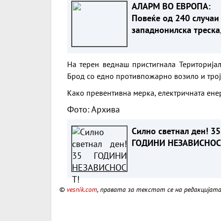
АЛАРМ ВО ЕВРОПА:
Повеќе од 240 случаи
западнонилска треска
Македонија е 4-та на
листата
На терен веднаш пристигнала Територија
Брод со едно противпожарно возило и тро
Како превентивна мерка, електричната енер
Фото: Архива
Силно светнал ден! 35
ГОДИНИ НЕЗАВИСНОС
©
vesnik.com
, правата за текстот се на редакцијат