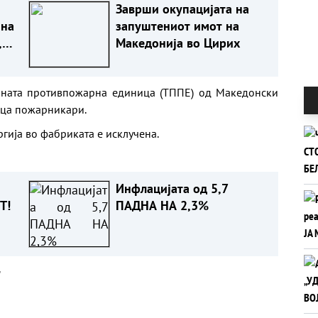
Заврши окупацијата на
 на
запуштениот имот на
,
Македонија во Цирих
лната противпожарна единица (ТППЕ) од Македонски
јца пожарникари.
гија во фабриката е исклучена.
Инфлацијата од 5,7
Т!
ПАДНА НА 2,3%
а