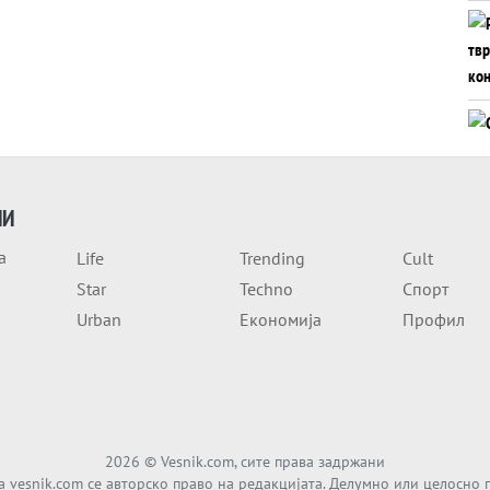
ИИ
а
Life
Trending
Cult
Star
Techno
Спорт
Urban
Економија
Профил
2026
© Vesnik.com, сите права задржани
а vesnik.com се авторско право на редакцијата. Делумно или целосно 