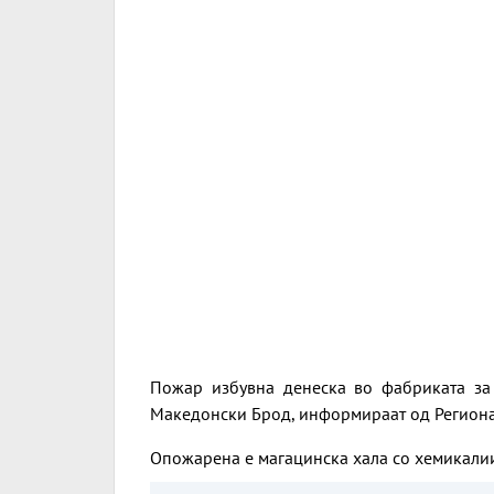
Пожар избувна денеска во фабриката за 
Македонски Брод, информираат од Регионал
Опожарена е магацинска хала со хемикали