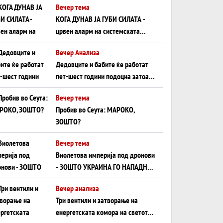
Вечер тема
КОГА ДУНАВ ЈА ГУБИ СИЛАТА -
црвен аларм на системската
плоча од јужна Германија до
Вечер Анализа
Црното Море...
Дедовците и бабите ќе работат
пет-шест години подоцна затоа
што НЕМААТ ВНУЦИ ДА ГИ
Вечер тема
ЗАМЕНАТ
Пробив во Сеута: МАРОКО,
ЗОШТО?
Вечер тема
Виолетова империја под дронови
- ЗОШТО УКРАИНА ГО НАПАДНА
РУСКИОТ WILDBERRIES
Вечер анализа
Три вентили и затворање на
енергетската комора на светот: