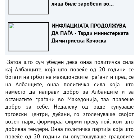
лица биле заробени во
возилото
ИНФЛАЦИЈАТА ПРОДОЛЖУВА
ДА ПАЃА - Тврди министерката
Димитриеска Кочоска
-Затоа што сум убеден дека онаа политичка сила
кај Албанците, која што повеќе од 20 години се
богати на грбот на македонските граѓани и пред се
на Албанците, онаа политичка сила која што
наместо да направи добро за Албанците и за
останатите граѓани во Македонија, таа правеше
добро за себе. Недалеку од овде купуваше
трговски центри, дуќани, го зголемуваше својот
возен парк, формираа фирми преку ноќ, кои што
добиваа тендери. Онаа политичка партија која што
повеќе од 20 години ги опустошуваше градовите