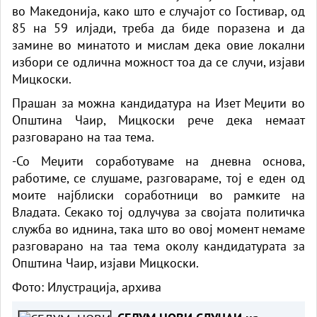
во Македонија, како што е случајот со Гостивар, од
85 на 59 илјади, треба да биде поразена и да
замине во минатото и мислам дека овие локални
избори се одлична можност тоа да се случи, изјави
Мицкоски.
Прашан за можна кандидатура на Изет Меџити во
Општина Чаир, Мицкоски рече дека немаат
разговарано на таа тема.
-Со Меџити соработуваме на дневна основа,
работиме, се слушаме, разговараме, тој е еден од
моите најблиски соработници во рамките на
Владата. Секако тој одлучува за својата политичка
служба во иднина, така што во овој момент немаме
разговарано на таа тема околу кандидатурата за
Општина Чаир, изјави Мицкоски.
Фото: Илустрација, архива