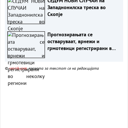
СЕДУМ НОВИ СЛУЧАИ на
Западнонилска треска во
Скопје
Прогнозирањата се
остваруваат, врнежи и
грмотевици регистрирани во
неколку региони
©
vesnik.com
, правата за текстот се на редакцијата