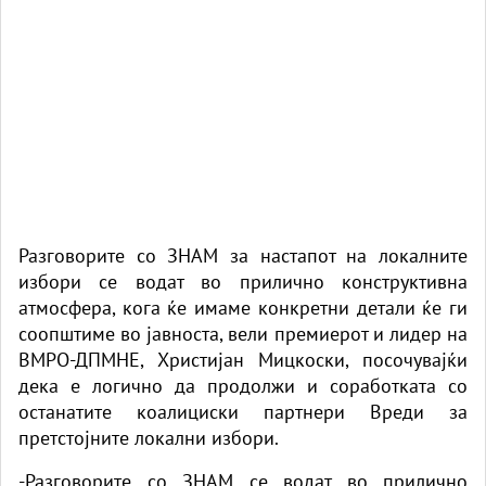
Разговорите со ЗНАМ за настапот на локалните
избори се водат во прилично конструктивна
атмосфера, кога ќе имаме конкретни детали ќе ги
соопштиме во јавноста, вели премиерот и лидер на
ВМРО-ДПМНЕ, Христијан Мицкоски, посочувајќи
дека е логично да продолжи и соработката со
останатите коалициски партнери Вреди за
претстојните локални избори.
-Разговорите со ЗНАМ се водат во прилично