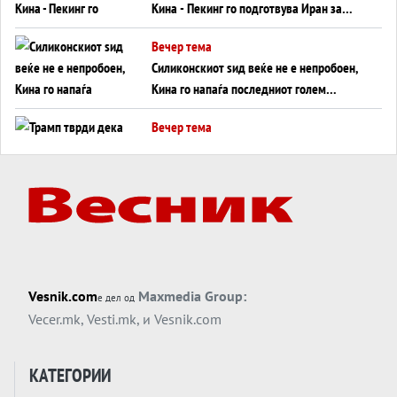
Кина - Пекинг го подготвува Иран за
американска копнена инвазија
Вечер тема
Силиконскиот ѕид веќе не е непробоен,
Кина го напаѓа последниот голем
монопол на Западот?
Вечер тема
Трамп тврди дека повторно „разговара“
со Иран - ваквите моменти се поопасни
од отворените закани
Вечер тема
ДЛАБОКО УДОЛУ: Сметководствените
трикови што го соборија ЕНРОН ги
применуваат гигантите за ВИ
Вечер тема
Vesnik.com
Maxmedia Group:
е дел од
АТОМСКО ДОМИНО НА БЛИСКИОТ
Vecer.mk
,
Vesti.mk
, и
Vesnik.com
ИСТОК
Вечер тема
КАТЕГОРИИ
ОД ШАХЕД ДО СВЕТСКА ВОЈНА?