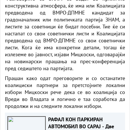
конструктивна атмосфера, ќе има или Коалицијата
предводена од ВМРО-ДПМНЕ кандидат за
градоначалник или политичката партија ЗНАМ, а
листите за советници ќе бидат посебни. Тие ќе си
настапат со свои советнички листи и Коалицијата
предводена од ВМРО-ДПМНЕ со свои советнички
листи. Кога ќе има конкретни детали, тогаш ќе
излеземе во јавност, изјави Мицкоски, одговарајќи
на новинарски прашања на прес-конференција
пред седиштето на партијата.
Прашан како одат преговорите и со останатите
коалициски партнери за претстојните локални
избори Мицкоски рече дека се во коалиција со
Вреди во Владата и логично е таа соработка да
продолжи и на следните локални избори.
РАФАЛ КОН ПАРКИРАН
АВТОМОБИЛ ВО САРАЈ - Две