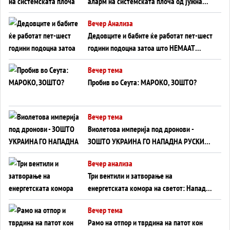
аларм на системската плоча од јужна
Германија до Црното Море...
Вечер Анализа
Дедовците и бабите ќе работат пет-шест
години подоцна затоа што НЕМААТ
ВНУЦИ ДА ГИ ЗАМЕНАТ
Вечер тема
Пробив во Сеута: МАРОКО, ЗОШТО?
Вечер тема
Виолетова империја под дронови -
ЗОШТО УКРАИНА ГО НАПАДНА РУСКИОТ
WILDBERRIES
Вечер анализа
Три вентили и затворање на
енергетската комора на светот: Нападот
во Суец најавува глобален енергетски
Вечер тема
инфаркт?
Рамо на отпор и тврдина на патот кон