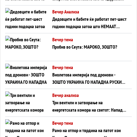
Германија до Црното Море...
Вечер Анализа
Дедовците и бабите ќе работат пет-шест
години подоцна затоа што НЕМААТ
ВНУЦИ ДА ГИ ЗАМЕНАТ
Вечер тема
Пробив во Сеута: МАРОКО, ЗОШТО?
Вечер тема
Виолетова империја под дронови -
ЗОШТО УКРАИНА ГО НАПАДНА РУСКИОТ
WILDBERRIES
Вечер анализа
Три вентили и затворање на
енергетската комора на светот: Нападот
во Суец најавува глобален енергетски
Вечер тема
инфаркт?
Рамо на отпор и тврдина на патот кон