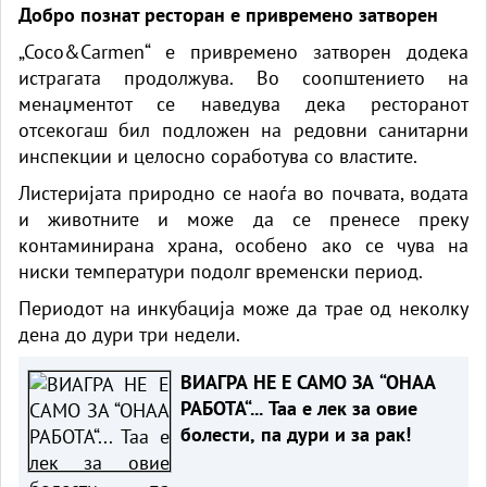
Добро познат ресторан е привремено затворен
„Coco&Carmen“ е привремено затворен додека
истрагата продолжува. Во соопштението на
менаџментот се наведува дека ресторанот
отсекогаш бил подложен на редовни санитарни
инспекции и целосно соработува со властите.
Листеријата природно се наоѓа во почвата, водата
и животните и може да се пренесе преку
контаминирана храна, особено ако се чува на
ниски температури подолг временски период.
Периодот на инкубација може да трае од неколку
дена до дури три недели.
ВИАГРА НЕ Е САМО ЗА “ОНАА
РАБОТА“... Таа е лек за овие
болести, па дури и за рак!