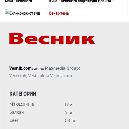
Кина - Пекинг го подготвува Иран за
американска копнена инвазија
Вечер тема
Силиконскиот ѕид веќе не е непробоен,
Кина го напаѓа последниот голем
монопол на Западот?
Вечер тема
Трамп тврди дека повторно „разговара“
со Иран - ваквите моменти се поопасни
од отворените закани
Вечер тема
Vesnik.com
Maxmedia Group:
е дел од
ДЛАБОКО УДОЛУ: Сметководствените
Vecer.mk
,
Vesti.mk
, и
Vesnik.com
трикови што го соборија ЕНРОН ги
применуваат гигантите за ВИ
Вечер тема
КАТЕГОРИИ
АТОМСКО ДОМИНО НА БЛИСКИОТ
Македонија
Life
ИСТОК
Балкан
Star
Вечер тема
Свет
Urban
ОД ШАХЕД ДО СВЕТСКА ВОЈНА?