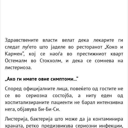
Здравствените власти велат дека лекарите ги
следат луѓето што јаделе во ресторанот „Коко и
Кармен“, кој се наоѓа во престижниот кварт
Остемалм во Стокхолм, и дека се сомнева на
листериоза.
„Ако ги имате овие симптоми...“
Според официјалните лица, повеќето од гостите не
се во сериозна состојба, а ниту еден од
хоспитализираните пациенти не барал интензивна
нега,
објавува Би-Би-Си.
Листерија, бактерија што може да ја контаминира
храната, ретко предизвикува сериозни инфекции,