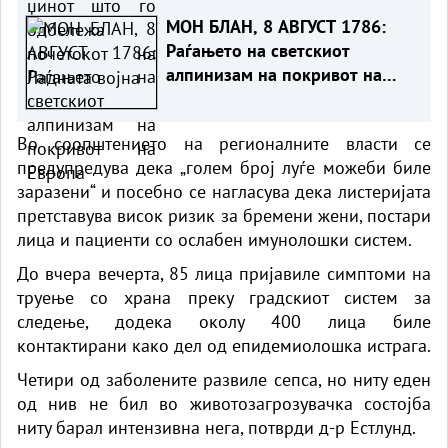
МОН БЛАН, 8 АВГУСТ 1786:
Раѓањето на светскиот
алпинизам на покривот на
Европа
Во соопштението на регионалните власти се
предупредува дека „голем број луѓе можеби биле
заразени“ и посебно се нагласува дека листеријата
претставува висок ризик за бремени жени, постари
лица и пациенти со ослабен имунолошки систем.
До вчера вечерта, 85 лица пријавиле симптоми на
труење со храна преку градскиот систем за
следење, додека околу 400 лица биле
контактирани како дел од епидемиолошка истрага.
Четири од заболените развиле сепса, но ниту еден
од нив не бил во животозагрозувачка состојба
ниту барал интензивна нега, потврди д-р Естлунд.