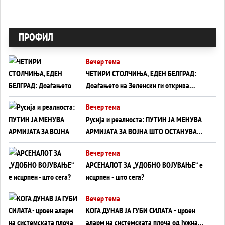
ПРОФИЛ
Вечер тема
ЧЕТИРИ СТОЛЧИЊА, ЕДЕН БЕЛГРАД:
Доаѓањето на Зеленски ги открива
тајните на политиката на балансирање
Вечер тема
на Вучиќ
Русија и реалноста: ПУТИН ЈА МЕНУВА
АРМИЈАТА ЗА ВОЈНА ШТО ОСТАНУВА
БЕЗ ФРОНТ
Вечер тема
АРСЕНАЛОТ ЗА „УДОБНО ВОЈУВАЊЕ“ е
исцрпен - што сега?
Вечер тема
КОГА ДУНАВ ЈА ГУБИ СИЛАТА - црвен
аларм на системската плоча од јужна