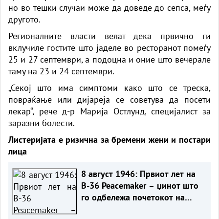
но во тешки случаи може да доведе до сепса, меѓу
другото.
Регионалните власти велат дека првично ги
вклучиле гостите што јаделе во ресторанот помеѓу
25 и 27 септември, а подоцна и оние што вечерале
таму на 23 и 24 септември.
„Секој што има симптоми како што се треска,
повраќање или дијареја се советува да посети
лекар“, рече д-р Марија Остлунд, специјалист за
заразни болести.
Листеријата е ризична за бремени жени и постари
лица
8 август 1946: Првиот лет на
B-36 Peacemaker – џинот што
го одбележа почетокот на
Ладната војна