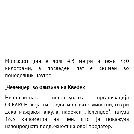
Морскиот џин е долг 4,3 метри и тежи 750
килограми, а последен пат е снимен во
понеделник наутро.
„Челенџер“ во близина на Квебек
Непрофитната истражувачка организација
OCEARCH, која ги следи морските животни, откри
дека мажјакот
ајкула
, наречен „Челенџер“, патува
18,5 километри на ден, што ја покажува
извонредната подвижност на овој предатор.