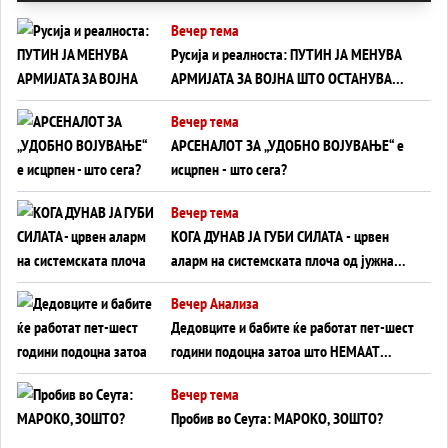
Вечер тема
Русија и реалноста: ПУТИН ЈА МЕНУВА
АРМИЈАТА ЗА ВОЈНА ШТО ОСТАНУВА
БЕЗ ФРОНТ
Вечер тема
АРСЕНАЛОТ ЗА „УДОБНО ВОЈУВАЊЕ“ е
исцрпен - што сега?
Вечер тема
КОГА ДУНАВ ЈА ГУБИ СИЛАТА - црвен
аларм на системската плоча од јужна
Германија до Црното Море...
Вечер Анализа
Дедовците и бабите ќе работат пет-шест
години подоцна затоа што НЕМААТ
ВНУЦИ ДА ГИ ЗАМЕНАТ
Вечер тема
Пробив во Сеута: МАРОКО, ЗОШТО?