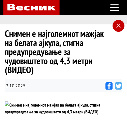
Open m
Снимен е најголемиот мажјак
на белата ајкула, стигна
предупредување за
чудовиштето од 4,3 метри
(ВИДЕО)
2.10.2025