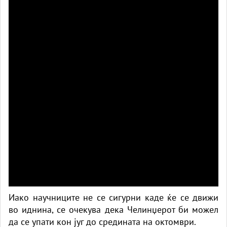
Иако научниците не се сигурни каде ќе се движи
во иднина, се очекува дека Челинџерот би можел
да се упати кон југ до средината на октомври.