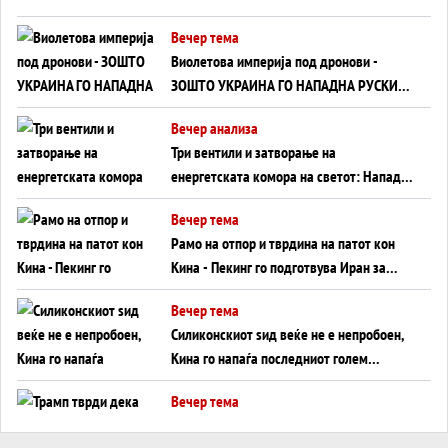
Вечер тема
Виолетова империја под дронови -
ЗОШТО УКРАИНА ГО НАПАДНА РУСКИОТ
WILDBERRIES
Вечер анализа
Три вентили и затворање на
енергетската комора на светот: Нападот
во Суец најавува глобален енергетски
Вечер тема
инфаркт?
Рамо на отпор и тврдина на патот кон
Кина - Пекинг го подготвува Иран за
американска копнена инвазија
Вечер тема
Силиконскиот ѕид веќе не е непробоен,
Кина го напаѓа последниот голем
монопол на Западот?
Вечер тема
Трамп тврди дека повторно „разговара“