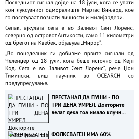
Последниот сигнал дојде на 18 јули, кога се упати
кон луксузниот одморалиште Мартас Вињард, кое
го посетуваат познати личности и милијардери.
Сепак, ајкулата сега е во Заливот Сент Лоренс,
северно од островот Антикости, само 11 километри
од брегот на Квебек,
објавува „Мирор“
.
„Во понеделник ги добивме првите сигнали од
Челенџер од 18 јули, кога беше источно од Кејп
Код. Сега е во Заливот Сент Лоренс“, рече Џон
Тимински, виш научник во OCEARCH со
предупредување
.
ПРЕСТАНАЛ ДА ПУШИ - ПО
ТРИ ДЕНА УМРЕЛ. Докторите
велат дека тоа имало клучно
влијание
ФОЛКСВАГЕН ИМА 60%