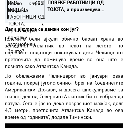
ПОВЕЌЕ РАБОТНИЦИ ОД
ТОЈОТА, а произведува
помалку автомобили. Зошто?
Дали ајкулата се движи кон југ?
Големите бели ајкули обично бараат храна во
западниот Атлантик во текот на летото, но
најновите податоци покажуваат дека Челинџерот
претпочита да поминува време во она што е
познато како Атлантска Канада.
„Го обележавме Челинџерот во јануари оваа
година, покрај југоисточниот брег на Соединетите
Американски Држави, и досега шпекулиравме за
тоа кој дел од Северниот Атлантик би го избрал да
патува. Сега е јасно дека возрасниот мажјак, долг
4,3 метри, претпочита Атлантска Канада во ова
време од годината“, додаде Тимински.