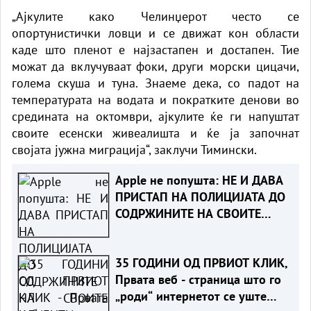
„Ајкулите како Челинџерот често се
опортунистички ловци и се движат кон области
каде што пленот е најзастапен и достапен. Тие
можат да вклучуваат фоки, други морски цицачи,
голема скуша и туна. Знаеме дека, со падот на
температурата на водата и пократките денови во
средината на октомври, ајкулите ќе ги напуштат
своите есенски живеалишта и ќе ја започнат
својата јужна миграција“, заклучи Тимински.
Apple не попушта: НЕ И ДАВА
ПРИСТАП НА ПОЛИЦИЈАТА ДО
СОДРЖИНИТЕ НА СВОИТЕ
КЛИЕНТИ
35 ГОДИНИ ОД ПРВИОТ КЛИК,
Првата веб - страница што го
„роди“ интернетот се уште