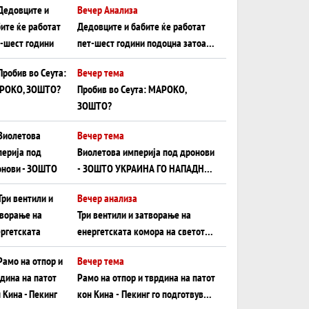
Вечер Анализа
Црното Море...
Дедовците и бабите ќе работат
пет-шест години подоцна затоа
што НЕМААТ ВНУЦИ ДА ГИ
Вечер тема
ЗАМЕНАТ
Пробив во Сеута: МАРОКО,
ЗОШТО?
Вечер тема
Виолетова империја под дронови
- ЗОШТО УКРАИНА ГО НАПАДНА
РУСКИОТ WILDBERRIES
Вечер анализа
Три вентили и затворање на
енергетската комора на светот:
Нападот во Суец најавува
Вечер тема
глобален енергетски инфаркт?
Рамо на отпор и тврдина на патот
кон Кина - Пекинг го подготвува