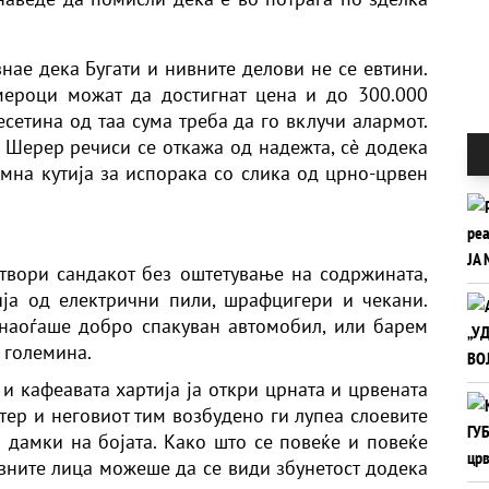
нае дека Бугати и нивните делови не се евтини.
ероци можат да достигнат цена и до 300.000
есетина од таа сума треба да го вклучи алармот.
 Шерер речиси се откажа од надежта, сè додека
омна кутија за испорака со слика од црно-црвен
твори сандакот без оштетување на содржината,
ја од електрични пили, шрафцигери и чекани.
 наоѓаше добро спакуван автомобил, или барем
 големина.
и кафеавата хартија ја откри црната и црвената
ртер и неговиот тим возбудено ги лупеа слоевите
 дамки на бојата. Како што се повеќе и повеќе
ивните лица можеше да се види збунетост додека