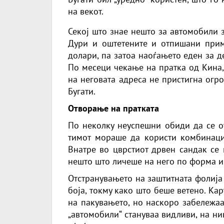
на векот.
Секој што знае нешто за автомобили з
Дури и оштетените и отпишани прим
долари, па затоа наоѓањето еден за д
По месеци чекање на пратка од Кина,
на неговата адреса не пристигна огр
Бугати.
Отворање на пратката
По неколку неуспешни обиди да се о
тимот мораше да користи комбинаци
Внатре во цврстиот дрвен сандак се
нешто што личеше на него по форма и
Отстранувањето на заштитната фолија 
боја, токму како што беше ветено. Ка
на пакувањето, но наскоро забележаа
„автомобили“ стануваа видливи, на н