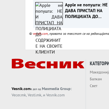
Apple не попушта: НЕ
ДАВА ПРИСТАП НА
ПОЛИЦИЈАТА ДО
СОДРЖИНИТЕ НА СВО
КЛИЕНТИ
©
vesnik.com
, правата за текстот се на редакцијат
КАТЕГОР
Македониј
Балкан
Свет
Vesnik.com
Maxmedia Group:
е дел од
Vecer.mk
,
Vesti.mk
, и
Vesnik.com