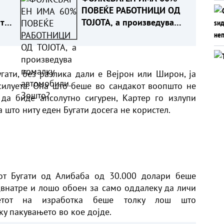
ПОВЕЌЕ РАБОТНИЦИ ОД
 тоа
ТОЈОТА, а произведува
е
помалку автомобили.
Зошто?
гати, без разлика дали е Вејрон или Широн, ја
силуета. Она што беше во сандакот воопшто не
да биде апсолутно сигурен, Картер го излупи
 што ниту еден Бугати досега не користел.
иот Бугати од Алибаба од 30.000 долари беше
внатре и лошо обоен за само оддалеку да личи
тетот на изработка беше толку лош што
ку пакувањето во кое дојде.