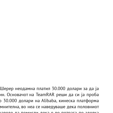
р Шерер неодамна платил 30.000 долари за да ја
ин. Основачот на TeamRAR реши да си ја проба
о 30.000 долари на Alibaba, кинеска платформа
омнителна, во неа се наведуваше дека половниот
 наведе да помисли дека е во потрага по зделка