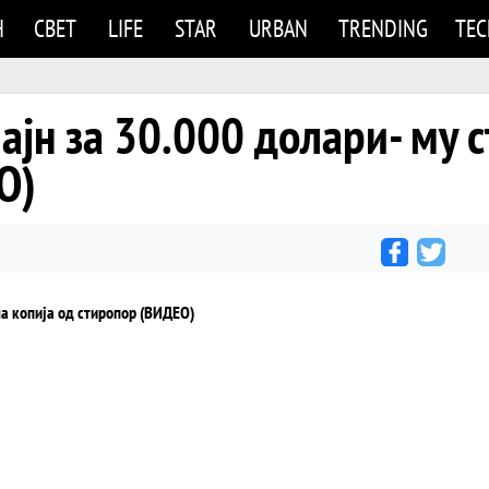
Н
СВЕТ
LIFE
STAR
URBAN
TRENDING
TE
ајн за 30.000 долари- му с
О)