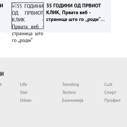
 И
35 ГОДИНИ ОД ПРВИОТ
КЛИК, Првата веб -
страница што го „роди“
ИТЕ
интернетот се уште живеe
а
ИИ
а
Life
Trending
Cult
Star
Techno
Спорт
Urban
Економија
Профил