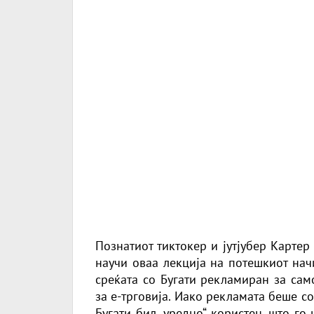
Познатиот тиктокер и јутјубер Карте
научи оваа лекција на потешкиот нач
среќата со Бугати рекламиран за сам
за е-трговија. Иако рекламата беше с
Бугати
бил „уредно“ користен, што го