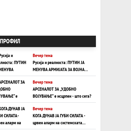
ПРОФИЛ
Вечер тема
Русија и реалноста: ПУТИН ЈА
МЕНУВА АРМИЈАТА ЗА ВОЈНА
ШТО ОСТАНУВА БЕЗ ФРОНТ
Вечер тема
АРСЕНАЛОТ ЗА „УДОБНО
ВОЈУВАЊЕ“ е исцрпен - што сега?
Вечер тема
КОГА ДУНАВ ЈА ГУБИ СИЛАТА -
црвен аларм на системската
плоча од јужна Германија до