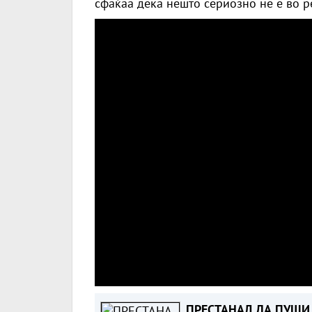
сфаќаа дека нешто сериозно не е во р
ПРЕСТАНАЛ ДА ПУШИ 