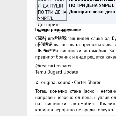
ПО ТРИ ДЕНА УМРЕЛ.
Докторите велат дека
имало клучно влијани
Големо разочарување
Секој што некогаш видел слика од Бу
препознава неговата препознатлива 
личеше на вистински автомобил. За 
предниот браник и виде решетка каква
@realcartersharer
Temu Bugatti Update
♬ original sound - Carter Sharer
Тогаш конечно стана јасно - негов
направен целосно од пена, шуплив од
на вистински автомобил. Квали
копија
та веројатно не вреди толку кол