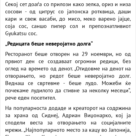
Секој сет доаѓа со прилози како зелка, ориз и низа
сосови - од цитрус со јапонска ротквица, даши
кари и свеж васаби, до мисо, меко варено јајце,
соја сос, саншо пипер сол и препознатливиот
Gyukatsu сос.
„Редицата беше неверојатно долга“
Ресторанот беше отворен на 29 ноември, но од
првиот ден се создаваат огромни
редици
, без
оглед на времето од денот. „Отидовме на денот на
отворањето, но редот беше неверојатно долг.
Веднаш се свртевме - беше лудо. Можеби ќе
почекаме лудилото да стивне за неколку месеци“,
рече еден посетител.
На популарноста додаде и креаторот на содржина
за храна од
Сиднеј
, Адриан Виџонарко, кој ја
сподели веста за отворањето на социјалните
мрежи. „Најпопуларното место за кацу во Јапонија,