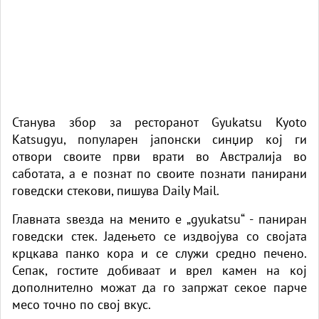
Станува збор за ресторанот Gyukatsu Kyoto
Katsugyu, популарен јапонски синџир кој ги
отвори своите први врати во Австралија во
саботата, а е познат по своите познати панирани
говедски стекови,
пишува Daily Mail.
Главната ѕвезда на менито е „gyukatsu“ - паниран
говедски стек. Јадењето се издвојува со својата
крцкава панко кора и се служи средно печено.
Сепак, гостите добиваат и врел камен на кој
дополнително можат да го запржат секое парче
месо точно по свој вкус.