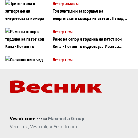
Вечер анализа
Три вентили и затворање на
енергетската комора на светот: Нападот
во Суец најавува глобален енергетски
Вечер тема
инфаркт?
Рамо на отпор и тврдина на патот кон
Кина - Пекинг го подготвува Иран за
американска копнена инвазија
Вечер тема
Силиконскиот ѕид веќе не е непробоен,
Кина го напаѓа последниот голем
монопол на Западот?
Вечер тема
Трамп тврди дека повторно „разговара“
со Иран - ваквите моменти се поопасни
од отворените закани
Вечер тема
Vesnik.com
Maxmedia Group:
е дел од
ДЛАБОКО УДОЛУ: Сметководствените
Vecer.mk
,
Vesti.mk
, и
Vesnik.com
трикови што го соборија ЕНРОН ги
применуваат гигантите за ВИ