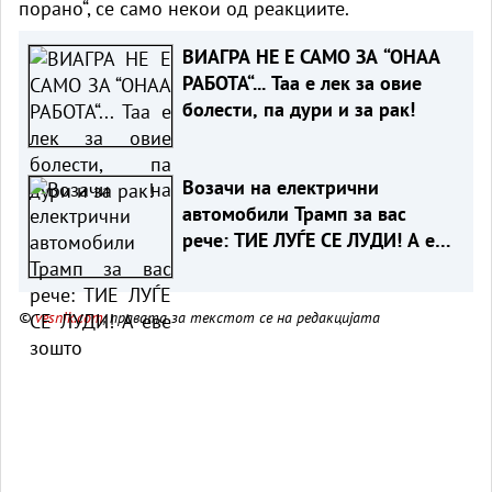
порано“, се само некои од реакциите.
ВИАГРА НЕ Е САМО ЗА “ОНАА
РАБОТА“... Таа е лек за овие
болести, па дури и за рак!
Возачи на електрични
автомобили Трамп за вас
рече: ТИЕ ЛУЃЕ СЕ ЛУДИ! А еве
зошто
©
vesnik.com
, правата за текстот се на редакцијата