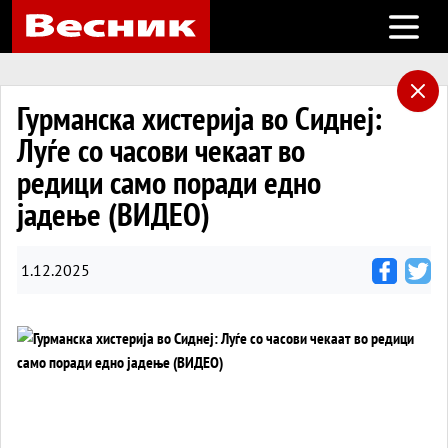
Open m
Гурманска хистерија во Сиднеј:
Луѓе со часови чекаат во
редици само поради едно
јадење (ВИДЕО)
1.12.2025