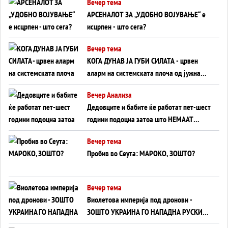
Вечер тема
АРСЕНАЛОТ ЗА „УДОБНО ВОЈУВАЊЕ“ е
исцрпен - што сега?
Вечер тема
КОГА ДУНАВ ЈА ГУБИ СИЛАТА - црвен
аларм на системската плоча од јужна
Германија до Црното Море...
Вечер Анализа
Дедовците и бабите ќе работат пет-шест
години подоцна затоа што НЕМААТ
ВНУЦИ ДА ГИ ЗАМЕНАТ
Вечер тема
Пробив во Сеута: МАРОКО, ЗОШТО?
Вечер тема
Виолетова империја под дронови -
ЗОШТО УКРАИНА ГО НАПАДНА РУСКИОТ
WILDBERRIES