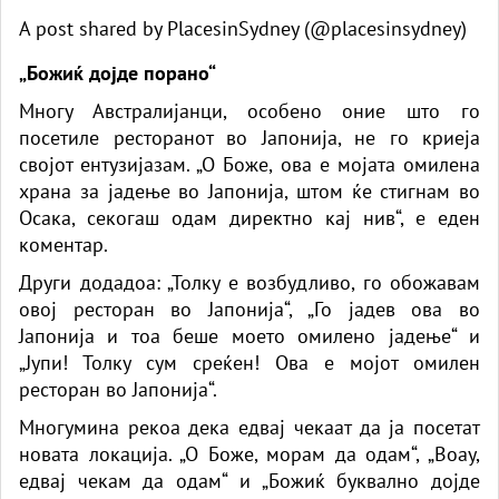
A post shared by PlacesinSydney (@placesinsydney)
„Божиќ дојде порано“
Многу Австралијанци, особено оние што го
посетиле ресторанот во Јапонија, не го криеја
својот ентузијазам. „О Боже, ова е мојата омилена
храна за јадење во Јапонија, штом ќе стигнам во
Осака, секогаш одам директно кај нив“, е еден
коментар.
Други додадоа: „Толку е возбудливо, го обожавам
овој ресторан во Јапонија“, „Го јадев ова во
Јапонија и тоа беше моето омилено јадење“ и
„Јупи! Толку сум среќен! Ова е мојот омилен
ресторан во Јапонија“.
Многумина рекоа дека едвај чекаат да ја посетат
новата локација. „О Боже, морам да одам“, „Воау,
едвај чекам да одам“ и „Божиќ буквално дојде