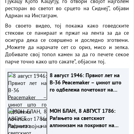
Гјукацу Кјото Кацугју, го отвори својот најголем
ресторан во светот во срцето на Сиднеј“, објави
Адриан на Инстаграм.
Во своето видео, тој покажа како говедските
стекови се панираат и пржат на лента за да се
осигура дека се совршено и доследно зготвени.
„Можете да нарачате сет со ориз, мисо и зелка.
Добивате свој топол камен за да го печете секое
парче точно како што сакате“, објасни тој.
8 август 1946: Првиот лет на
B-36 Peacemaker – џинот што
го одбележа почетокот на
Ладната војна
МОН БЛАН, 8 АВГУСТ 1786:
Раѓањето на светскиот
алпинизам на покривот на
Европа