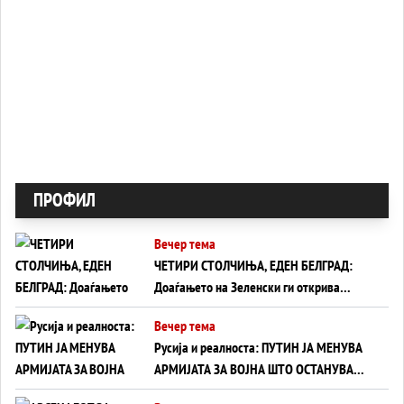
ПРОФИЛ
Вечер тема
ЧЕТИРИ СТОЛЧИЊА, ЕДЕН БЕЛГРАД:
Доаѓањето на Зеленски ги открива
тајните на политиката на балансирање
Вечер тема
на Вучиќ
Русија и реалноста: ПУТИН ЈА МЕНУВА
АРМИЈАТА ЗА ВОЈНА ШТО ОСТАНУВА
БЕЗ ФРОНТ