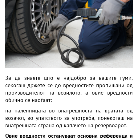
За да знаете што е најдобро за вашите гуми,
секогаш држете се до вредностите пропишани од
производителот на возилото, а овие вредности
обично се наоѓаат:
на налепницата во внатрешноста на вратата од
возачот, во упатството за употреба, понекогаш на
внатрешната страна од капачето на резервоарот.
Овие вредности остануваат основна референца и