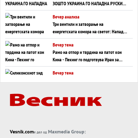
ЗОШТО УКРАИНА ГО НАПАДНА РУСКИОТ
WILDBERRIES
Вечер анализа
Три вентили и затворање на
енергетската комора на светот: Нападот
во Суец најавува глобален енергетски
Вечер тема
инфаркт?
Рамо на отпор и тврдина на патот кон
Кина - Пекинг го подготвува Иран за
американска копнена инвазија
Вечер тема
Силиконскиот ѕид веќе не е непробоен,
Кина го напаѓа последниот голем
монопол на Западот?
Вечер тема
Трамп тврди дека повторно „разговара“
со Иран - ваквите моменти се поопасни
од отворените закани
Вечер тема
Vesnik.com
Maxmedia Group:
е дел од
ДЛАБОКО УДОЛУ: Сметководствените