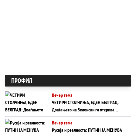
ПРОФИЛ
Вечер тема
ЧЕТИРИ СТОЛЧИЊА, ЕДЕН БЕЛГРАД:
Доаѓањето на Зеленски ги открива
тајните на политиката на балансирање
Вечер тема
на Вучиќ
Русија и реалноста: ПУТИН ЈА МЕНУВА