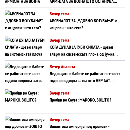
АРМИЈАТА ЗА ВОЈНА ШТО ОСТАНУВА
БЕЗ ФРОНТ
Вечер тема
АРСЕНАЛОТ ЗА „УДОБНО ВОЈУВАЊЕ“ е
исцрпен - што сега?
Вечер тема
КОГА ДУНАВ ЈА ГУБИ СИЛАТА - црвен
аларм на системската плоча од јужна
Германија до Црното Море...
Вечер Анализа
Дедовците и бабите ќе работат пет-шест
години подоцна затоа што НЕМААТ
ВНУЦИ ДА ГИ ЗАМЕНАТ
Вечер тема
Пробив во Сеута: МАРОКО, ЗОШТО?
Вечер тема
Виолетова империја под дронови -