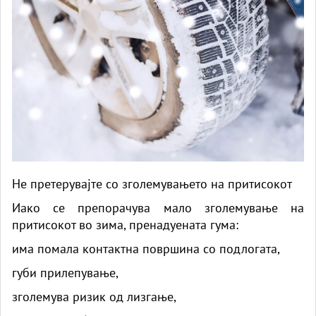
Не претерувајте со зголемувањето на притисокот
Иако се препорачува мало зголемување на
притисокот во зима, пренадуената гума:
има помала контактна површина со подлогата,
губи прилепување,
зголемува ризик од лизгање,