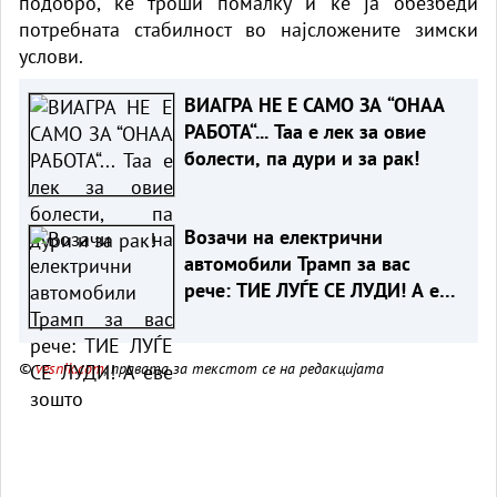
подобро, ќе троши помалку и ќе ја обезбеди
потребната стабилност во најсложените зимски
услови.
ВИАГРА НЕ Е САМО ЗА “ОНАА
РАБОТА“... Таа е лек за овие
болести, па дури и за рак!
Возачи на електрични
автомобили Трамп за вас
рече: ТИЕ ЛУЃЕ СЕ ЛУДИ! А еве
зошто
©
vesnik.com
, правата за текстот се на редакцијата