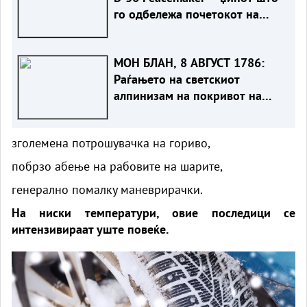
го одбележа почетокот на
Ладната војна
МОН БЛАН, 8 АВГУСТ 1786:
Раѓањето на светскиот
алпинизам на покривот на
Европа
зголемена потрошувачка на гориво,
побрзо абење на рабовите на шарите,
генерално помалку маневрирачки.
На ниски температури, овие последици се
интензивираат уште повеќе.