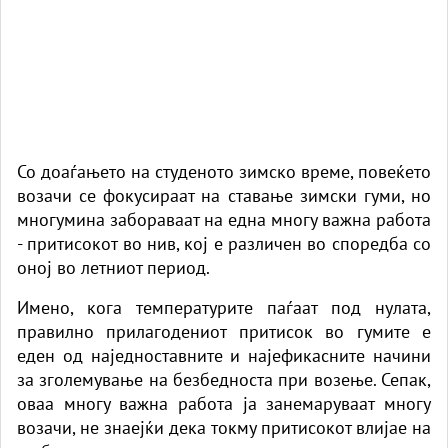
Со доаѓањето на студеното зимско време, повеќето
возачи се фокусираат на ставање зимски гуми, но
многумина забораваат на една многу важна работа
- притисокот во нив, кој е различен во споредба со
оној во летниот период.
Имено, кога температурите паѓаат под нулата,
правилно прилагодениот притисок во гумите е
еден од наједноставните и најефикасните начини
за зголемување на безбедноста при возење. Сепак,
оваа многу важна работа ја занемаруваат многу
возачи, не знаејќи дека токму притисокот влијае на