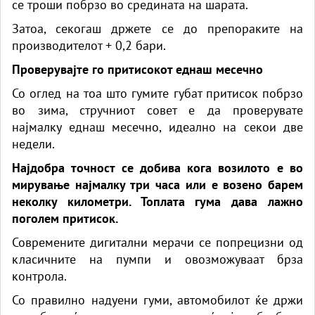
се троши побрзо во средината на шарата.
Затоа, секогаш држете се до препораките на
производителот + 0,2 бари.
Проверувајте го притисокот еднаш месечно
Со оглед на тоа што гумите губат притисок побрзо
во зима, стручниот совет е да проверувате
најмалку еднаш месечно, идеално на секои две
недели.
Најдобра точност се добива кога возилото е во
мирување најмалку три часа или е возено барем
неколку километри. Топлата гума дава лажно
поголем притисок.
Современите дигитални мерачи се попрецизни од
класичните на пумпи и овозможуваат брза
контрола.
Со правилно надуени гуми, автомобилот ќе држи