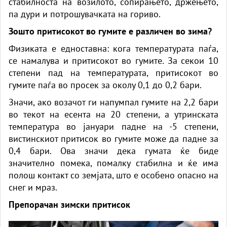
стабилноста на возилото, сопирањето, држењето,
па дури и потрошувачката на гориво.
Зошто притисокот во гумите е различен во зима?
Физиката е едноставна: кога температурата паѓа,
се намалува и притисокот во гумите. За секои 10
степени пад на температурата, притисокот во
гумите паѓа во просек за околу 0,1 до 0,2 бари.
Значи, ако возачот ги напумпал гумите на 2,2 бари
во текот на есента на 20 степени, а утринската
температура во јануари падне на -5 степени,
вистинскиот притисок во гумите може да падне за
0,4 бари. Ова значи дека гумата ќе биде
значително помека, помалку стабилна и ќе има
полош контакт со земјата, што е особено опасно на
снег и мраз.
Препорачан зимски притисок