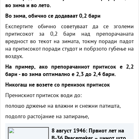
во зима и во лето.
Во зима, обично се додаваат 0,2 бари
Експертите обично советуваат да се зголеми
притисокот за 0,2 бари над препорачаната
вредност во текот на зимата, токму поради падот
на притисокот поради студот и побрзото губење на
воздух.
На пример, ако препорачаниот притисок е 2,2
бари - во зима оптимално е 2,3 до 2,4 бари.
Никогаш не возете со пренизок притисок
Пренискиот притисок води до:
полошо држење на влажни и снежни патишта,
подолго растојание на запирање,
8 август 1946: Првиот лет на
B-36 Peacemaker – џинот што