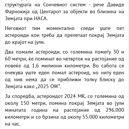
структурата на Сончевиот систем - рече Давиде
Фарнокија од Центарот за објекти во близина на
Земјата при НАСА.
Неговиот тим моментално следи уште пет
астероиди кои треба да прелетаат покрај Земјата
до крајот на јули.
Два помали астероиди, со големина помеѓу 30 и
60 метри, ќе поминат во четврток на растојание од
повеќе од 1,6 милиони километри. Во сабота се
очекува уште еден помал астероид, но ниту еден
од нив нема да се приближи толку блиску до
Земјата како „2025 OW“.
За споредба, астероидот 2024 МК, со големина од
околу 150 метри, помина покрај Земјата во јули
минатата година на растојание од 296.000
километри и со брзина од околу 55.000 километри
на час.