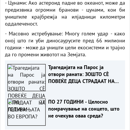
- Цунами: Ако астероид падне во океанот, може да
предизвика огромни бранови - цунами, кои би
уништиле крајбрежја на илјадници километри
оддалеченост.
- Масовно истребување: Многу голем удар - како
оној што ги уби диносаурусите пред 66 милиони
години - може да уништи цели екосистеми и трајно
да го промени животот на Земјата.
Трагедијата на Парос ја
отвори раната: ЗОШТО СÈ
ПОВЕЌЕ ДЕЦА СТРАДААТ НА
ЛЕТУВАЊАТА ВО ЕВРОПА?
ПО 27 ГОДИНИ - Целосно
помрачување на сонцето, што
не очекува оваа среда?