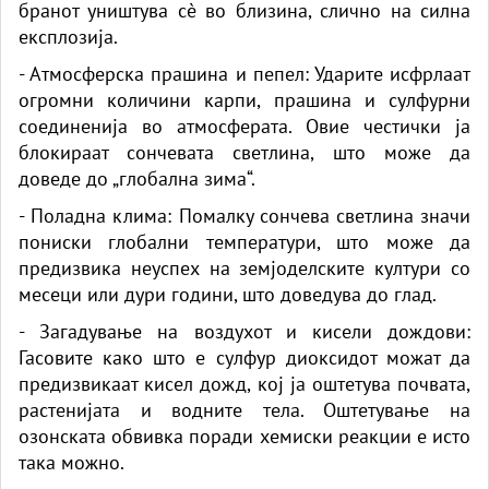
бранот уништува сè во близина, слично на силна
експлозија.
- Атмосферска прашина и пепел: Ударите исфрлаат
огромни количини карпи, прашина и сулфурни
соединенија во атмосферата. Овие честички ја
блокираат сончевата светлина, што може да
доведе до „глобална зима“.
- Поладна клима: Помалку сончева светлина значи
пониски глобални температури, што може да
предизвика неуспех на земјоделските култури со
месеци или дури години, што доведува до глад.
- Загадување на воздухот и кисели дождови:
Гасовите како што е сулфур диоксидот можат да
предизвикаат кисел дожд, кој ја оштетува почвата,
растенијата и водните тела. Оштетување на
озонската обвивка поради хемиски реакции е исто
така можно.