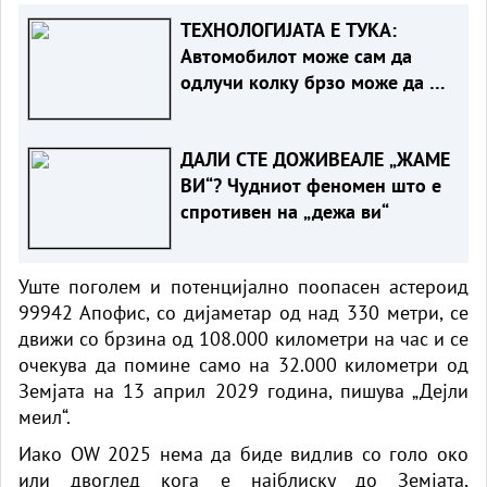
ТЕХНОЛОГИЈАТА Е ТУКА:
Автомобилот може сам да
одлучи колку брзо може да се
вози
ДАЛИ СТЕ ДОЖИВЕАЛЕ „ЖАМЕ
ВИ“? Чудниот феномен што е
спротивен на „дежа ви“
Уште поголем и потенцијално поопасен астероид
99942 Апофис, со дијаметар од над 330 метри, се
движи со брзина од 108.000 километри на час и се
очекува да помине само на 32.000 километри од
Земјата на 13 април 2029 година, пишува „Дејли
меил“.
Иако OW 2025 нема да биде видлив со голо око
или двоглед кога е најблиску до Земјата,