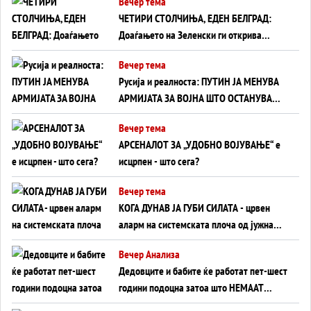
Вечер тема
ЧЕТИРИ СТОЛЧИЊА, ЕДЕН БЕЛГРАД:
Доаѓањето на Зеленски ги открива
тајните на политиката на балансирање
Вечер тема
на Вучиќ
Русија и реалноста: ПУТИН ЈА МЕНУВА
АРМИЈАТА ЗА ВОЈНА ШТО ОСТАНУВА
БЕЗ ФРОНТ
Вечер тема
АРСЕНАЛОТ ЗА „УДОБНО ВОЈУВАЊЕ“ е
исцрпен - што сега?
Вечер тема
КОГА ДУНАВ ЈА ГУБИ СИЛАТА - црвен
аларм на системската плоча од јужна
Германија до Црното Море...
Вечер Анализа
Дедовците и бабите ќе работат пет-шест
години подоцна затоа што НЕМААТ
ВНУЦИ ДА ГИ ЗАМЕНАТ