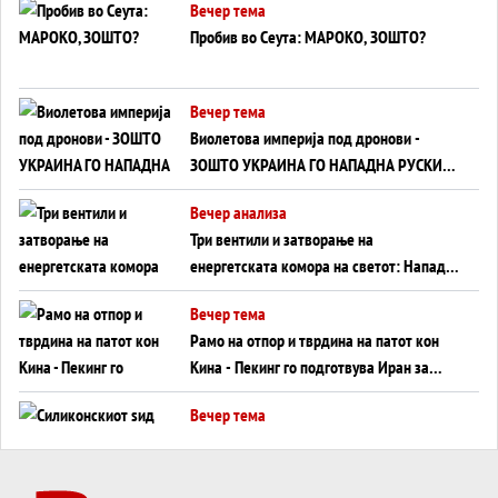
Вечер тема
Пробив во Сеута: МАРОКО, ЗОШТО?
Вечер тема
Виолетова империја под дронови -
ЗОШТО УКРАИНА ГО НАПАДНА РУСКИОТ
WILDBERRIES
Вечер анализа
Три вентили и затворање на
енергетската комора на светот: Нападот
во Суец најавува глобален енергетски
Вечер тема
инфаркт?
Рамо на отпор и тврдина на патот кон
Кина - Пекинг го подготвува Иран за
американска копнена инвазија
Вечер тема
Силиконскиот ѕид веќе не е непробоен,
Кина го напаѓа последниот голем
монопол на Западот?