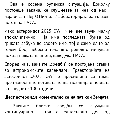
- Ова е сосема рутинска ситуација. Доколку
постоеше закана, ќе слушневте за неа од нас -
изјави Јан Џеј О'Нил од Лабораторијата за млазен
погон на НАСА.
Иако астероидот 2025 OW - чие име звучи малку
апокалиптично - ја има последната буква од
грчката азбука во своето име, тој е само едно од
голем број небесни тела што редовно минуваат
покрај нашата планета, наведува НАСА.
Според нив, ваквите „средби“ се постојана ставка
во астрономските календари. Траекторијата на
астероидот „2025 OW“ е пресметана со таква
прецизност што неговата точна позиција е позната
во следните 100 години.
Шест астероиди моментално се на пат кон Земјата
- Ваквите блиски средби се случуваат
континуирано - тоа е едноставно дел од