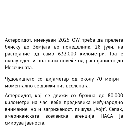
Астероидот, именуван 2025 OW, треба да прелета
блиску до Земјата во понеделник, 28 јули, на
растојание од само 632.000 километри. Тоа е
околу еден и пол пати повеќе од растојанието до
Месечината.
Чудовиштето со дијаметар од околу 70 метри -
моментално се движи низ вселената.
Астероидот, кој се движи со брзина до 80.000
километри на час, веќе предизвика меѓународно
внимание, но и загриженост, пишува „Хојт“. Сепак,
американската вселенска агенција НАСА ја
смирува јавноста.