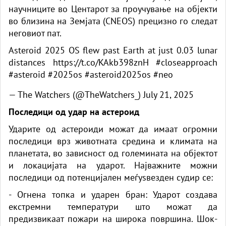
научниците во Центарот за проучување на објекти
во близина на Земјата (CNEOS) прецизно го следат
неговиот пат.
Asteroid 2025 OS flew past Earth at just 0.03 lunar
distances
https://t.co/KAkb398znH
#closeapproach
#asteroid
#2025os
#asteroid2025os
#neo
— The Watchers (@TheWatchers_)
July 21, 2025
Последици од удар на астероид
Ударите од астероиди можат да имаат огромни
последици врз животната средина и климата на
планетата, во зависност од големината на објектот
и локацијата на ударот. Најважните можни
последици од потенцијален меѓуѕвезден судир се:
- Огнена топка и ударен бран: Ударот создава
екстремни температури што можат да
предизвикаат пожари на широка површина. Шок-