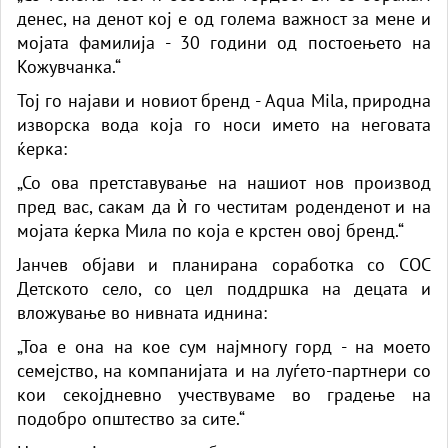
денес, на денот кој е од голема важност за мене и
мојата фамилија - 30 години од постоењето на
Кожувчанка.“
Тој го најави и новиот бренд - Aqua Mila, природна
изворска вода која го носи името на неговата
ќерка:
„Со ова претставување на нашиот нов производ
пред вас, сакам да ѝ го честитам роденденот и на
мојата ќерка Мила по која е крстен овој бренд.“
Јанчев објави и планирана соработка со СОС
Детското село, со цел поддршка на децата и
вложување во нивната иднина:
„Тоа е она на кое сум најмногу горд - на моето
семејство, на компанијата и на луѓето-партнери со
кои секојдневно учествуваме во градење на
подобро општество за сите.“