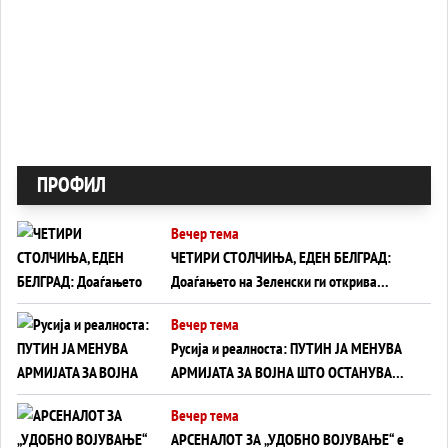
ПРОФИЛ
Вечер тема
ЧЕТИРИ СТОЛЧИЊА, ЕДЕН БЕЛГРАД:
Доаѓањето на Зеленски ги открива
тајните на политиката на балансирање
Вечер тема
на Вучиќ
Русија и реалноста: ПУТИН ЈА МЕНУВА
АРМИЈАТА ЗА ВОЈНА ШТО ОСТАНУВА
БЕЗ ФРОНТ
Вечер тема
АРСЕНАЛОТ ЗА „УДОБНО ВОЈУВАЊЕ“ е