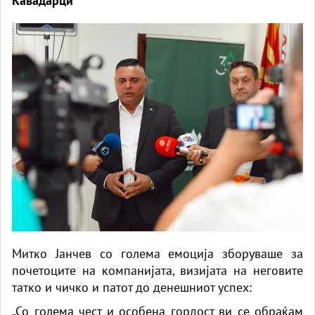
Кавадарци
Митко Јанчев со голема емоција зборуваше за
почетоците на компанијата, визијата на неговите
татко и чичко и патот до денешниот успех:
„Со голема чест и особена гордост ви се обраќам