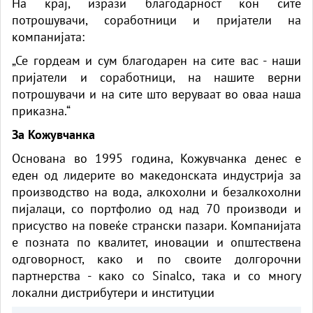
На крај, изрази благодарност кон сите
потрошувачи, соработници и пријатели на
компанијата:
„Се гордеам и сум благодарен на сите вас - наши
пријатели и соработници, на нашите верни
потрошувачи и на сите што веруваат во оваа наша
приказна.“
За Кожувчанка
Основана во 1995 година, Кожувчанка денес е
еден од лидерите во македонската индустрија за
производство на вода, алкохолни и безалкохолни
пијалаци, со портфолио од над 70 производи и
присуство на повеќе странски пазари. Компанијата
е позната по квалитет, иновации и општествена
одговорност, како и по своите долгорочни
партнерства - како со Sinalco, така и со многу
локални дистрибутери и институции