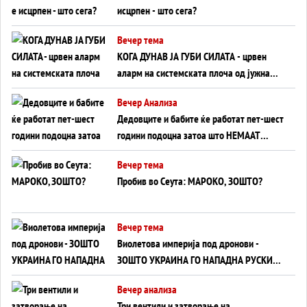
исцрпен - што сега?
Вечер тема
КОГА ДУНАВ ЈА ГУБИ СИЛАТА - црвен
аларм на системската плоча од јужна
Германија до Црното Море...
Вечер Анализа
Дедовците и бабите ќе работат пет-шест
години подоцна затоа што НЕМААТ
ВНУЦИ ДА ГИ ЗАМЕНАТ
Вечер тема
Пробив во Сеута: МАРОКО, ЗОШТО?
Вечер тема
Виолетова империја под дронови -
ЗОШТО УКРАИНА ГО НАПАДНА РУСКИОТ
WILDBERRIES
Вечер анализа
Три вентили и затворање на