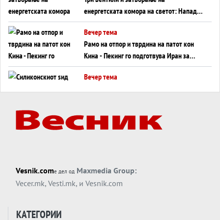
енергетската комора на светот: Нападот
во Суец најавува глобален енергетски
Вечер тема
инфаркт?
Рамо на отпор и тврдина на патот кон
Кина - Пекинг го подготвува Иран за
американска копнена инвазија
Вечер тема
Силиконскиот ѕид веќе не е непробоен,
Кина го напаѓа последниот голем
монопол на Западот?
Вечер тема
Трамп тврди дека повторно „разговара“
со Иран - ваквите моменти се поопасни
од отворените закани
Вечер тема
Vesnik.com
Maxmedia Group:
е дел од
ДЛАБОКО УДОЛУ: Сметководствените
Vecer.mk
,
Vesti.mk
, и
Vesnik.com
трикови што го соборија ЕНРОН ги
применуваат гигантите за ВИ
Вечер тема
КАТЕГОРИИ