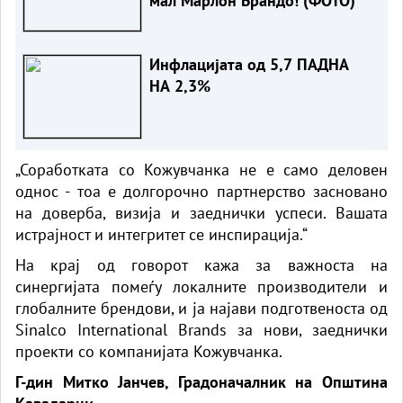
мал Марлон Брандо! (ФОТО)
Инфлацијата од 5,7 ПАДНА
НА 2,3%
„Соработката со Кожувчанка не е само деловен
однос - тоа е долгорочно партнерство засновано
на доверба, визија и заеднички успеси. Вашата
истрајност и интегритет се инспирација.“
На крај од говорот кажа за важноста на
синергијата помеѓу локалните производители и
глобалните брендови, и ја најави подготвеноста од
Sinalco International Brands за нови, заеднички
проекти со компанијата Кожувчанка.
Г-дин Митко Јанчев, Градоначалник на Општина