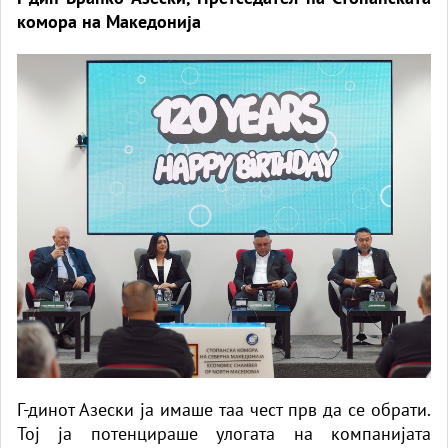
комора на Македонија
Г-динот Азески ја имаше таа чест прв да се обрати.
Тој ја потенцираше улогата на компанијата