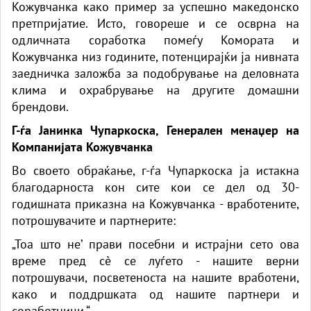
Кожувчанка како пример за успешно македонско
претпријатие. Исто, говореше и се осврна на
одличната соработка помеѓу Комората и
Кожувчанка низ годините, потенцирајќи ја нивната
заедничка заложба за подобрување на деловната
клима и охрабрување на другите домашни
брендови.
Г-ѓа Јанинка Чупаркоска, Генерален менаџер на
Компанијата Кожувчанка
Во своето обраќање, г-ѓа Чупаркоска ја истакна
благодарноста кон сите кои се дел од 30-
годишната приказна на Кожувчанка - вработените,
потрошувачите и партнерите:
„Тоа што не’ прави посебни и истрајни сето ова
време пред сè се луѓето - нашите верни
потрошувачи, посветеноста на нашите вработени,
како и поддршката од нашите партнери и
соработници.“