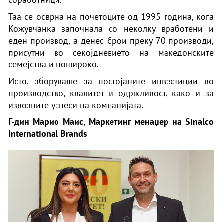
Таа се осврна на почетоците од 1995 година, кога
Кожувчанка започнала со неколку вработени и
еден производ, а денес брои преку 70 производи,
присутни во секојдневието на македонските
семејства и пошироко.
Исто, зборуваше за постојаните инвестиции во
производство, квалитет и одржливост, како и за
извозните успеси на компанијата.
Г-дин Марио Маис, Маркетинг менаџер на Sinalco
International Brands