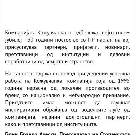
Компанијата Кожувчанка го одбележа својот голем
јубилеј - 30 години постоење со ПР настан на кој
присуствуваа партнери, пријатели, новинари,
претставници од институции и деловни
соработници од земјата и странство.
Настанот се одржа по повод три децении успешна
работа на Кожувчанка -компанија која од 1995
година израсна од локален производител во
бренд со национално и меѓународно признание.
Присутните имаа можност да слушнат
инспиративни обраќања од водечките луѓе од
компанијата, нејзини долгогодишни партнери,
како и претставници од институциите.
Г-дин Бранко Азески, Претседател на Стопанската