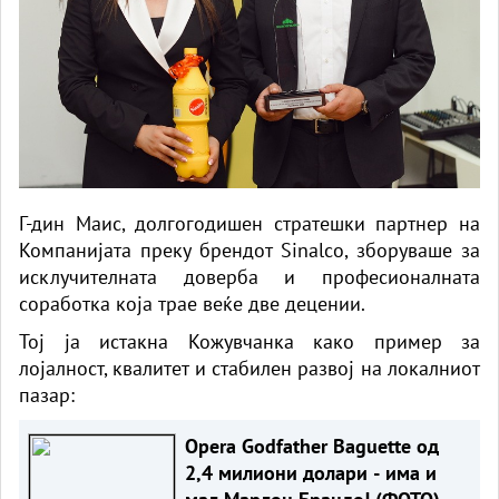
Г-дин Маис, долгогодишен стратешки партнер на
Компанијата преку брендот Sinalco, зборуваше за
исклучителната доверба и професионалната
соработка која трае веќе две децении.
Тој ја истакна Кожувчанка како пример за
лојалност, квалитет и стабилен развој на локалниот
пазар:
Opera Godfather Baguette од
2,4 милиони долари - има и