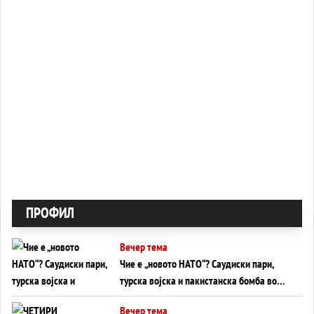
ПРОФИЛ
Вечер тема
Чие е „новото НАТО“? Саудиски пари,
турска војска и пакистанска бомба во
служба на Америка - или ќе стане
Вечер тема
сувишна?