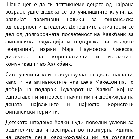
„Наша цел е да ги поттикнеме децата од најрана
возраст, уште додека се во училишните клупи, да
развијат позитивни навики за финансиска
одговорност и штедење. Денешните активности се
дел од долгорочната посветеност на Халкбанк за
финансиска едукација и поддршка на младите
генерации“, изјави Маја Наумовска Савеска,
директор на корпоративни и маркетинг
комуникации во Халкбанк.
Сите ученици кои присуствуваа на двата настани,
како и на активностите низ цела Македонија, го
добија на подарок „Букварот на Халки“, кој на
едноставен и интересен начин им ги доближува на
децата најважните и најчесто користени
финансиски термини.
Детското штедење Халки
нуди поволни услови за
родителите да инвестираат во посигурна иднина
на своите деца, овозможувајќи им да создадат