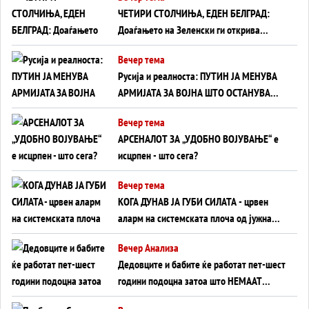
ЧЕТИРИ СТОЛЧИЊА, ЕДЕН БЕЛГРАД:
Доаѓањето на Зеленски ги открива
тајните на политиката на балансирање
Вечер тема
на Вучиќ
Русија и реалноста: ПУТИН ЈА МЕНУВА
АРМИЈАТА ЗА ВОЈНА ШТО ОСТАНУВА
БЕЗ ФРОНТ
Вечер тема
АРСЕНАЛОТ ЗА „УДОБНО ВОЈУВАЊЕ“ е
исцрпен - што сега?
Вечер тема
КОГА ДУНАВ ЈА ГУБИ СИЛАТА - црвен
аларм на системската плоча од јужна
Германија до Црното Море...
Вечер Анализа
Дедовците и бабите ќе работат пет-шест
години подоцна затоа што НЕМААТ
ВНУЦИ ДА ГИ ЗАМЕНАТ