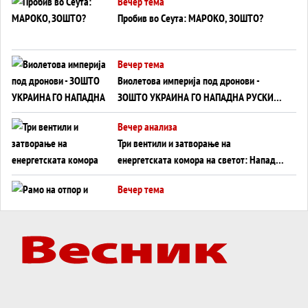
Вечер тема
Пробив во Сеута: МАРОКО, ЗОШТО?
Вечер тема
Виолетова империја под дронови -
ЗОШТО УКРАИНА ГО НАПАДНА РУСКИОТ
WILDBERRIES
Вечер анализа
Три вентили и затворање на
енергетската комора на светот: Нападот
во Суец најавува глобален енергетски
Вечер тема
инфаркт?
Рамо на отпор и тврдина на патот кон
Кина - Пекинг го подготвува Иран за
американска копнена инвазија
Вечер тема
Силиконскиот ѕид веќе не е непробоен,
Кина го напаѓа последниот голем
монопол на Западот?