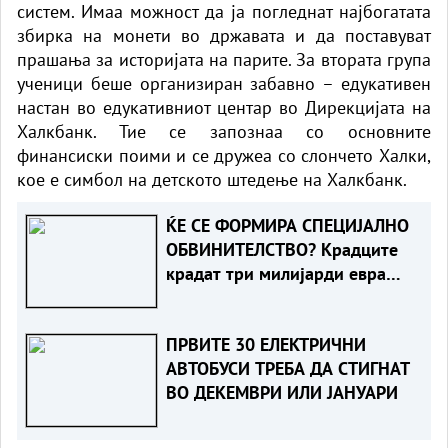
систем. Имаа можност да ја погледнат најбогатата
збирка на монети во државата и да поставуват
прашања за историјата на парите. За втората група
ученици беше организиран забавно – едукативен
настан во едукативниот центар во Дирекцијата на
Халкбанк. Тие се запознаа со основните
финансиски поими и се дружеа со слончето Халки,
кое е симбол на детското штедење на Халкбанк.
ЌЕ СЕ ФОРМИРА СПЕЦИЈАЛНО
ОБВИНИТЕЛСТВО? Крадците
крадат три милијарди евра
годишно во германските
маркети
ПРВИТЕ 30 ЕЛЕКТРИЧНИ
АВТОБУСИ ТРЕБА ДА СТИГНАТ
ВО ДЕКЕМВРИ ИЛИ ЈАНУАРИ