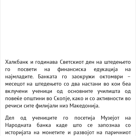
Халкбанк и годинава Светскиот ден на штедењето
го посвети на финансиска едукација на
најмладите. Банката го заокружи октомври –
месецот на штедењето со два настани во кои беа
вклучени ученици од основните училишта од
повеќе општини во Скопје, како и со активности во
речиси сите филијали низ Македонија.
Дел од учениците го посетија Музејот на
Народната банка каде што се запознаа со
историјата на монетите и развојот на паричниот