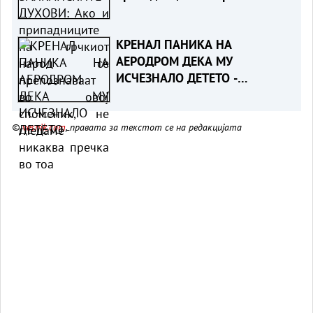
народ се препознаваат во
овој споменик, не гледаме
КРЕНАЛ ПАНИКА НА
никаква пречка во тоа
АЕРОДРОМ ДЕКА МУ
ИСЧЕЗНАЛО ДЕТЕТО -
Испаднало дека го заборавил
во сместувањето
©
vesnik.com
, правата за текстот се на редакцијата