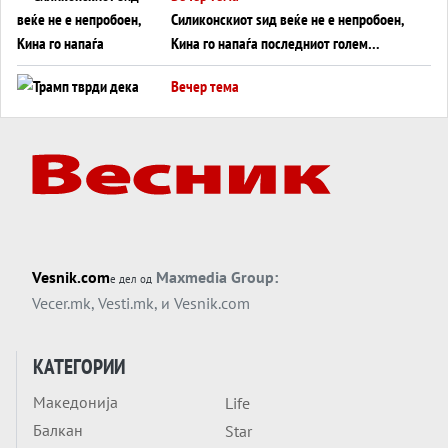
Силиконскиот ѕид веќе не е непробоен,
Кина го напаѓа последниот голем
монопол на Западот?
Вечер тема
Трамп тврди дека повторно „разговара“
со Иран - ваквите моменти се поопасни
од отворените закани
Вечер тема
ДЛАБОКО УДОЛУ: Сметководствените
трикови што го соборија ЕНРОН ги
применуваат гигантите за ВИ
Вечер тема
Vesnik.com
Maxmedia Group:
е дел од
АТОМСКО ДОМИНО НА БЛИСКИОТ
Vecer.mk
,
Vesti.mk
, и
Vesnik.com
ИСТОК
Вечер тема
КАТЕГОРИИ
ОД ШАХЕД ДО СВЕТСКА ВОЈНА?
Македонија
Life
Обвинувањето кон Русија го поврзува
Балкан
Блискиот Исток со украинското бојно
Star