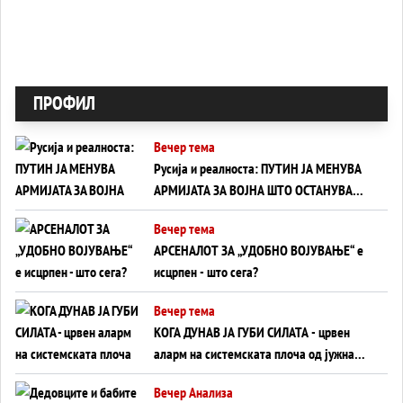
ПРОФИЛ
Вечер тема
Русија и реалноста: ПУТИН ЈА МЕНУВА
АРМИЈАТА ЗА ВОЈНА ШТО ОСТАНУВА
БЕЗ ФРОНТ
Вечер тема
АРСЕНАЛОТ ЗА „УДОБНО ВОЈУВАЊЕ“ е
исцрпен - што сега?
Вечер тема
КОГА ДУНАВ ЈА ГУБИ СИЛАТА - црвен
аларм на системската плоча од јужна
Германија до Црното Море...
Вечер Анализа