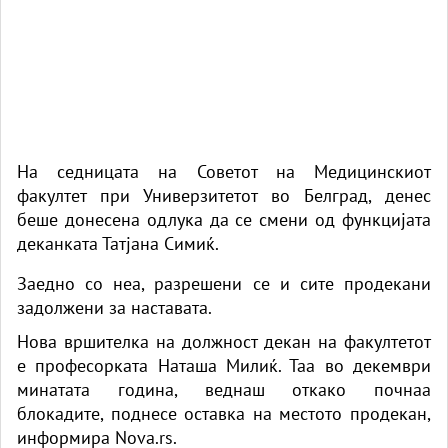
На седницата на Советот на Медицинскиот
факултет при Универзитетот во Белград, денес
беше донесена одлука да се смени од функцијата
деканката Татјана Симиќ.
Заедно со неа, разрешени се и сите продекани
задолжени за наставата.
Нова вршителка на должност декан на факултетот
е професорката Наташа Милиќ. Таа во декември
минатата година, веднаш откако почнаа
блокадите, поднесе оставка на местото продекан,
информира Nova.rs.