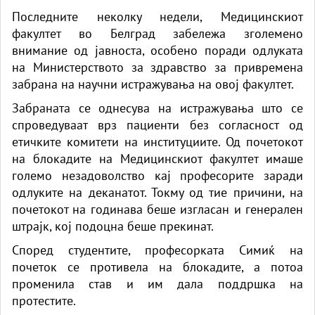
Последните неколку недели, Медицинскиот
факултет во Белград забележа зголемено
внимание од јавноста, особено поради одлуката
на Министерството за здравство за привремена
забрана на научни истражувања на овој факултет.
Забраната се однесува на истражувања што се
спроведуваат врз пациенти без согласност од
етичките комитети на институциите. Од почетокот
на блокадите на Медицинскиот факултет имаше
големо незадоволство кај професорите заради
одлуките на деканатот. Токму од тие причини, на
почетокот на годинава беше изгласан и генерален
штрајк, кој подоцна беше прекинат.
Според студентите, професорката Симиќ на
почеток се противела на блокадите, а потоа
променила став и им дала поддршка на
протестите.