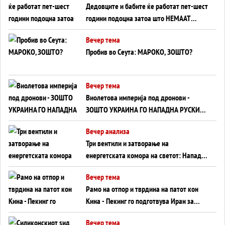
Дедовците и бабите ќе работат пет-шест
години подоцна затоа што НЕМААТ
ВНУЦИ ДА ГИ ЗАМЕНАТ
Вечер тема
Пробив во Сеута: МАРОКО, ЗОШТО?
Вечер тема
Виолетова империја под дронови -
ЗОШТО УКРАИНА ГО НАПАДНА РУСКИОТ
WILDBERRIES
Вечер анализа
Три вентили и затворање на
енергетската комора на светот: Нападот
во Суец најавува глобален енергетски
Вечер тема
инфаркт?
Рамо на отпор и тврдина на патот кон
Кина - Пекинг го подготвува Иран за
американска копнена инвазија
Вечер тема