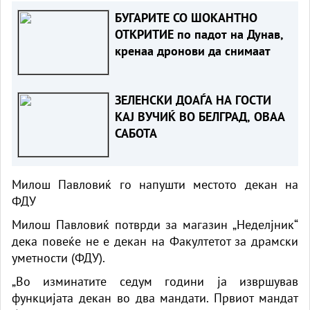
БУГАРИТЕ СО ШОКАНТНО
ОТКРИТИЕ по падот на Дунав,
кренаа дронови да снимаат
ЗЕЛЕНСКИ ДОАЃА НА ГОСТИ
КАЈ ВУЧИЌ ВО БЕЛГРАД, ОВАА
САБОТА
Милош Павловиќ го напушти местото декан на
ФДУ
Милош Павловиќ потврди за магазин „Неделјник“
дека повеќе не е декан на Факултетот за драмски
уметности (ФДУ).
„Во изминатите седум години ја извршував
функцијата декан во два мандати. Првиот мандат