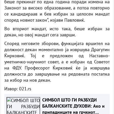
беше прекинат по една година поради измена на
Законот за високо образование, а потоа повторно
се кандидираав и бев избран за целосен мандат
според новиот закон“, изјави Павловиќ.
Во вториот мандат, исто така, беше избран за
декан, но овој мандат сега заврши.
Според неговите зборови, функцијата вршител на
должност декан моментално ја извршува Драгутин
Ќирковиќ. Тој е предложен од Наставно-
уметничко-научниот совет, а е избран од Советот
на ФДУ. Професорот Ќирковиќ ќе ја извршува
должноста до завршување на редовната постапка
за избор на нов декан.
Извор: 021.rs
СИМБОЛ ШТО ГИ РАЗБУДИ
БАЛКАНСКИТЕ ДУХОВИ: Ако и
припадниците на грчкиот