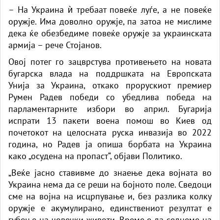
– На Украина ѝ требаат повеќе луѓе, а не повеќе
оружје. Има доволно оружје, па затоа не мислиме
дека ќе обезбедиме повеќе оружје за украинската
армија – рече Стојанов.
Овој потег го зацврстува противењето на новата
бугарска влада на поддршката на Европската
Унија за Украина, откако прорускиот премиер
Румен Радев победи со убедлива победа на
парламентарните избори во април. Бугарија
испрати 13 пакети воена помош во Киев од
почетокот на целосната руска инвазија во 2022
година, но Радев ја опиша борбата на Украина
како „осудена на пропаст“, ​​објави Политико.
„Веќе јасно ставивме до знаење дека војната во
Украина нема да се реши на бојното поле. Сведоци
сме на војна на исцрпување и, без разлика колку
оружје е акумулирано, единствениот резултат е
губење на човечки животи. Време е да седнеме на