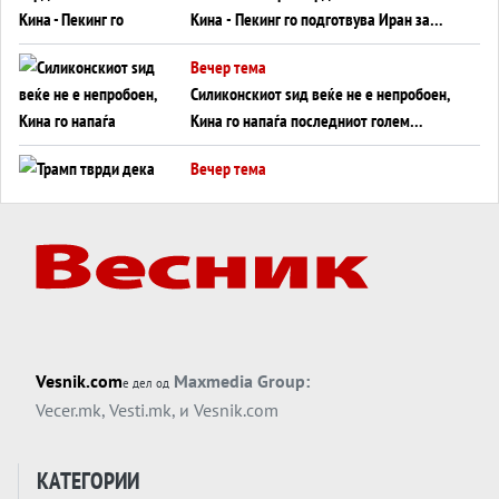
Кина - Пекинг го подготвува Иран за
американска копнена инвазија
Вечер тема
Силиконскиот ѕид веќе не е непробоен,
Кина го напаѓа последниот голем
монопол на Западот?
Вечер тема
Трамп тврди дека повторно „разговара“
со Иран - ваквите моменти се поопасни
од отворените закани
Вечер тема
ДЛАБОКО УДОЛУ: Сметководствените
трикови што го соборија ЕНРОН ги
применуваат гигантите за ВИ
Вечер тема
Vesnik.com
Maxmedia Group:
е дел од
АТОМСКО ДОМИНО НА БЛИСКИОТ
Vecer.mk
,
Vesti.mk
, и
Vesnik.com
ИСТОК
Вечер тема
КАТЕГОРИИ
ОД ШАХЕД ДО СВЕТСКА ВОЈНА?