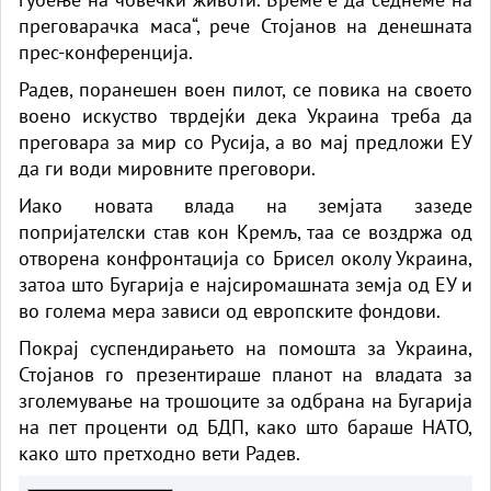
преговарачка маса“, рече Стојанов на денешната
прес-конференција.
Радев, поранешен воен пилот, се повика на своето
воено искуство тврдејќи дека Украина треба да
преговара за мир со Русија, а во мај предложи ЕУ
да ги води мировните преговори.
Иако новата влада на земјата зазеде
попријателски став кон Кремљ, таа се воздржа од
отворена конфронтација со Брисел околу Украина,
затоа што Бугарија е најсиромашната земја од ЕУ и
во голема мера зависи од европските фондови.
Покрај суспендирањето на помошта за Украина,
Стојанов го презентираше планот на владата за
зголемување на трошоците за одбрана на Бугарија
на пет проценти од БДП, како што бараше НАТО,
како што претходно вети Радев.