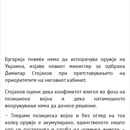
Бугарија повеќе нема да испорачува оружје на
Украина,
изјави
новиот министер за одбрана
Димитар Стојанов при претставувањето на
приоритетите на неговиот кабинет.
Стојанов оцени дека конфликтот влегол во фаза на
позициона војна и дека натамошното
вооружување нема да донесе решение.
– Гледаме позициска војна и без оглед на тоа
колку оружје е акумулирано, единственото нешто
што се постигнува е загуба на човечки животи –