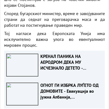
изјави Стојанов.
Според бугарскиот министер, време е завојуваните
страни да седнат на преговарачка маса и да
работат на постигнување праведен мир.
Тој нагласи дека Европската Унија има
исклучително важна улога во евентуалниот
мировен процес.
КРЕНАЛ ПАНИКА НА
АЕРОДРОМ ДЕКА МУ
ИСЧЕЗНАЛО ДЕТЕТО -
Испаднало дека го заборавил
во сместувањето
ОГНОТ ГИ ИЗБРКА ЛУЃЕТО ОД
ДОМОВИТЕ - Евакуација во
јужна Албанија,
пожарникарите во битка со
пламените јазици