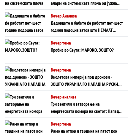
аларм на системската плоча од јужна
Германија до Црното Море...
Вечер Анализа
Дедовците и бабите ќе работат пет-шест
години подоцна затоа што НЕМААТ
ВНУЦИ ДА ГИ ЗАМЕНАТ
Вечер тема
Пробив во Сеута: МАРОКО, ЗОШТО?
Вечер тема
Виолетова империја под дронови -
ЗОШТО УКРАИНА ГО НАПАДНА РУСКИОТ
WILDBERRIES
Вечер анализа
Три вентили и затворање на
енергетската комора на светот: Нападот
во Суец најавува глобален енергетски
Вечер тема
инфаркт?
Рамо на отпор и тврдина на патот кон